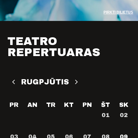
KONTAKTAI
PARTNERIAI
PIRKTI BILIETUS
TEATRO KASA
KARJERA IR SAVANORYSTĖ
TEATRO
PRISIJUNGTI
-
+
=
REPERTUARAS
RUGPJŪTIS
PR
AN
TR
KT
PN
ŠT
SK
01
02
03
04
05
06
07
08
09