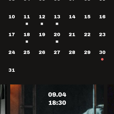
10
11
12
13
14
15
16
17
18
19
20
21
22
23
24
25
26
27
28
29
30
PREMJERA - 09.18–19
NAUJASIS
31
NUOMININKAS
Pagal Eugène Ionesco pjesę
Režisierius Žilvinas Vingelis
09.04
18:30
PIRKTI BILIETUS