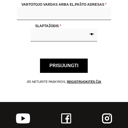
VARTOTOJO VARDAS ARBA EL.PAŠTO ADRESAS
*
FESTIVALIS „THEATRIUM”
EDUKACIJA IR PARODOS
KULTŪROS PASAS
VIRTUALUS TURAS
SLAPTAŽODIS
*
Žiūrovams
DOVANŲ KUPONAS
BILIETAI IR NUOLAIDOS
PRISIJUNGTI
INFORMACIJA ASMENIMS SU NEGALIA
KAVINĖ „DRAMA-CHA-CHA”
JEI NETURITE PASKYROS,
REGISTRUOKITĖS ČIA
ATRIBUTIKA
NAUJIENOS
VAIKŲ TEATRO STUDIJA
Kontaktai