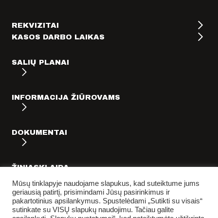
KONTAKTAI
PARTNERIAI
REKVIZITAI
TEATRO KASA
KASOS DARBO LAIKAS
KARJERA IR SAVANORYSTĖ
SALIŲ PLANAI
PRISIJUNGTI
-
+
=
INFORMACIJA ŽIŪROVAMS
DOKUMENTAI
ŽINIASKLAIDA
Mūsų tinklapyje naudojame slapukus, kad suteiktume jums
geriausią patirtį, prisimindami Jūsų pasirinkimus ir
pakartotinius apsilankymus. Spustelėdami „Sutikti su visais“
sutinkate su VISŲ slapukų naudojimu. Tačiau galite