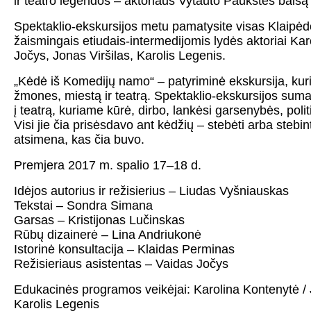
ir teatro legendos – aktoriaus Vytauto Paukštės balsą
Spektaklio-ekskursijos metu pamatysite visas Klaipėd
žaismingais etiudais-intermedijomis lydės aktoriai Ka
Jočys, Jonas Viršilas, Karolis Legenis.
„Kėdė iš Komedijų namo“ – patyriminė ekskursija, kuri p
žmones, miestą ir teatrą. Spektaklio-ekskursijos sumany
į teatrą, kuriame kūrė, dirbo, lankėsi garsenybės, politik
Visi jie čia prisėsdavo ant kėdžių – stebėti arba stebint
atsimena, kas čia buvo.
Premjera 2017 m. spalio 17–18 d.
Idėjos autorius ir režisierius – Liudas Vyšniauskas
Tekstai – Sondra Simana
Garsas – Kristijonas Lučinskas
Rūbų dizainerė – Lina Andriukonė
Istorinė konsultacija – Klaidas Perminas
Režisieriaus asistentas – Vaidas Jočys
Edukacinės programos veikėjai: Karolina Kontenytė / 
Karolis Legenis