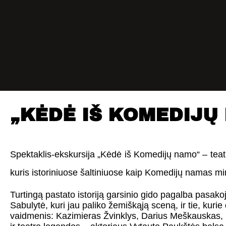
„KĖDĖ IŠ KOMEDIJŲ
Spektaklis-ekskursija „Kėdė iš Komedijų namo“ – teat
kuris istoriniuose šaltiniuose kaip Komedijų namas mi
Turtingą pastato istoriją garsinio gido pagalba pasako
Sabulytė, kuri jau paliko žemiškąją sceną, ir tie, kuri
vaidmenis: Kazimieras Žvinklys, Darius Meškauskas, 