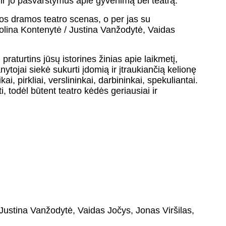
 ir jo pasvarstymus apie gyvenimą bei teatrą.
os dramos teatro scenas, o per jas su
rolina Kontenytė / Justina Vanžodytė, Vaidas
raturtins jūsų istorines žinias apie laikmetį,
tojai siekė sukurti įdomią ir įtraukiančią kelionę
ai, pirkliai, verslininkai, darbininkai, spekuliantai.
i, todėl būtent teatro kėdės geriausiai ir
Justina Vanžodytė, Vaidas Jočys, Jonas Viršilas,