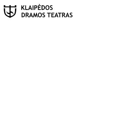
PAIEŠKA
Teatras
ISTORIJA
KŪRĖJAI
REPERTUARAS
FESTIVALIS „THEATRIUM”
EDUKACIJA IR PARODOS
KULTŪROS PASAS
VIRTUALUS TURAS