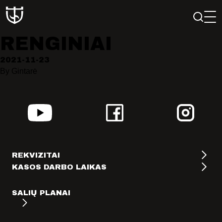
RENGINIAI
2021-11-23
PAIEŠKA
By
Gintarė
PROFILIS
KREPŠELIS
REKVIZITAI
KASOS DARBO LAIKAS
Teatras
SALIŲ PLANAI
ISTORIJA
KŪRĖJAI
REPERTUARAS