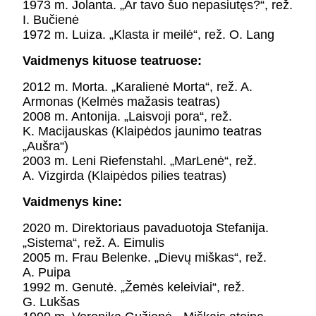
1973 m. Jolanta. „Ar tavo šuo nepasiutęs?“, rež.
I. Bučienė
1972 m. Luiza. „Klasta ir meilė“, rež. O. Lang
Vaidmenys kituose teatruose:
2012 m. Morta. „Karalienė Morta“, rež. A.
Armonas (Kelmės mažasis teatras)
2008 m. Antonija. „Laisvoji pora“, rež.
K. Macijauskas (Klaipėdos jaunimo teatras
„Aušra“)
2003 m. Leni Riefenstahl. „MarLenė“, rež.
A. Vizgirda (Klaipėdos pilies teatras)
Vaidmenys kine:
2020 m. Direktoriaus pavaduotoja Stefanija.
„Sistema“, rež. A. Eimulis
2005 m. Frau Belenke. „Dievų miškas“, rež.
A. Puipa
1992 m. Genutė. „Žemės keleiviai“, rež.
G. Lukšas