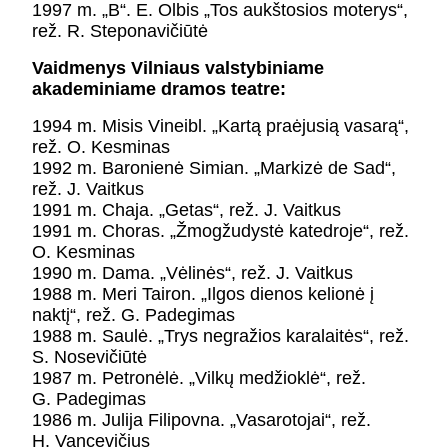
1997 m. „B“. E. Olbis „Tos aukštosios moterys“,
rež. R. Steponavičiūtė
Vaidmenys Vilniaus valstybiniame
akademiniame dramos teatre:
1994 m. Misis Vineibl. „Kartą praėjusią vasarą“,
rež. O. Kesminas
1992 m. Baronienė Simian. „Markizė de Sad“,
rež. J. Vaitkus
1991 m. Chaja. „Getas“, rež. J. Vaitkus
1991 m. Choras. „Žmogžudystė katedroje“, rež.
O. Kesminas
1990 m. Dama. „Vėlinės“, rež. J. Vaitkus
1988 m. Meri Tairon. „Ilgos dienos kelionė į
naktį“, rež. G. Padegimas
1988 m. Saulė. „Trys negražios karalaitės“, rež.
S. Nosevičiūtė
1987 m. Petronėlė. „Vilkų medžioklė“, rež.
G. Padegimas
1986 m. Julija Filipovna. „Vasarotojai“, rež.
H. Vancevičius