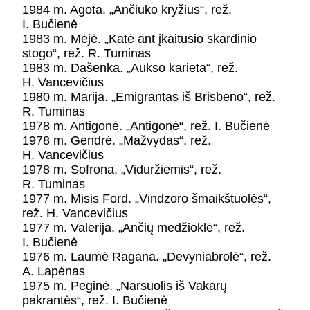
1984 m. Agota. „Ančiuko kryžius“, rež.
I. Bučienė
1983 m. Mėjė. „Katė ant įkaitusio skardinio
stogo“, rež. R. Tuminas
1983 m. Dašenka. „Aukso karieta“, rež.
H. Vancevičius
1980 m. Marija. „Emigrantas iš Brisbeno“, rež.
R. Tuminas
1978 m. Antigonė. „Antigonė“, rež. I. Bučienė
1978 m. Gendrė. „Mažvydas“, rež.
H. Vancevičius
1978 m. Sofrona. „Viduržiemis“, rež.
R. Tuminas
1977 m. Misis Ford. „Vindzoro šmaikštuolės“,
rež. H. Vancevičius
1977 m. Valerija. „Ančių medžioklė“, rež.
I. Bučienė
1976 m. Laumė Ragana. „Devyniabrolė“, rež.
A. Lapėnas
1975 m. Peginė. „Narsuolis iš Vakarų
pakrantės“, rež. I. Bučienė