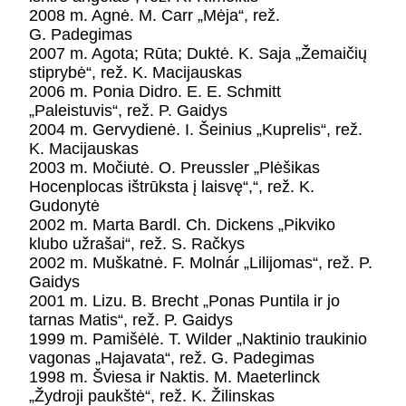
2008 m. Agnė. M. Carr „Mėja“, rež.
G. Padegimas
2007 m. Agota; Rūta; Duktė. K. Saja „Žemaičių
stiprybė“, rež. K. Macijauskas
2006 m. Ponia Didro. E. E. Schmitt
„Paleistuvis“, rež. P. Gaidys
2004 m. Gervydienė. I. Šeinius „Kuprelis“, rež.
K. Macijauskas
2003 m. Močiutė. O. Preussler „Plėšikas
Hocenplocas ištrūksta į laisvę“,“, rež. K.
Gudonytė
2002 m. Marta Bardl. Ch. Dickens „Pikviko
klubo užrašai“, rež. S. Račkys
2002 m. Muškatnė. F. Molnár „Lilijomas“, rež. P.
Gaidys
2001 m. Lizu. B. Brecht „Ponas Puntila ir jo
tarnas Matis“, rež. P. Gaidys
1999 m. Pamišėlė. T. Wilder „Naktinio traukinio
vagonas „Hajavata“, rež. G. Padegimas
1998 m. Šviesa ir Naktis. M. Maeterlinck
„Žydroji paukštė“, rež. K. Žilinskas