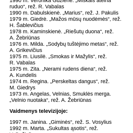
1990 m. Veronika Gužienė. „Miškais ateina
ruduo“, rež. R. Vabalas
1990 m. Dabulskienė. „Marius“, rež. J. Pakulis
1979 m. Giedrė. „Mažos mūsų nuodėmės“, rež.
H. Šablevičius
1978 m. Kaminskienė. „Riešutų duona“, rež.
A. Žebriūnas
1976 m. Milda. „Sodybų tuštėjimo metas“, rež.
A. Grikevičius
1975 m. Liusilė. „Smokas ir Mažylis“, rež.
R. Vabalas
1975 m. Zita. „Nerami rudens diena“, rež.
A. Kundelis
1974 m. Regina. „Perskeltas dangus“, rež.
M. Giedrys
1973 m. Angelas, Velnias, Smuklės merga.
„Velnio nuotaka“, rež. A. Žebriūnas
Vaidmenys televizijoje:
1997 m. Janina. „Giminės“, rež. S. Vosylius
1992 m. Marta. „Sukultas ąsotis“, rež.