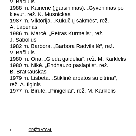
V. Bačiulis
1988 m. Kairienė (įgarsinimas). „Gyvenimas po
klevu“, rež. K. Musnickas
1987 m. Viktorija. „Kukučių sakmės“, rež.
A. Lapėnas
1986 m. Marcė. „Petras Kurmelis“, rež.
J. Sabolius
1982 m. Barbora. „Barbora Radvilaitė“, rež.
V. Bačiulis
1980 m. Ona. „Gieda gaideliai“, rež. M. Karklelis
1980 m. Nikė. „Endhauzo paslaptis“, rež.
B. Bratkauskas
1979 m. Lisbeta. „Stiklinė arbatos su citrina“,
rež. A. Ilginis
1977 m. Birutė. „Pinigėliai“, rež. M. Karklelis
GRĮŽTI ATGAL