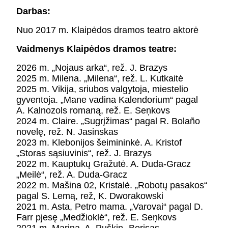
Darbas:
Nuo 2017 m. Klaipėdos dramos teatro aktorė
Vaidmenys Klaipėdos dramos teatre:
2026 m. „Nojaus arka“, rež. J. Brazys
2025 m. Milena. „Milena“, rež. L. Kutkaitė
2025 m. Vikija, sriubos valgytoja, miestelio
gyventoja. „Mane vadina Kalendorium“ pagal
A. Kalnozols romaną, rež. E. Seņkovs
2024 m. Claire. „Sugrįžimas“ pagal R. Bolaño
novelę, rež. N. Jasinskas
2023 m. Klebonijos šeimininkė. A. Kristof
„Storas sąsiuvinis“, rež. J. Brazys
2022 m. Kauptukų Gražutė. A. Duda-Gracz
„Meilė“, rež. A. Duda-Gracz
2022 m. Mašina 02, Kristalė. „Robotų pasakos“
pagal S. Lemą, rež, K. Dworakowski
2021 m. Asta, Petro mama. „Varovai“ pagal D.
Farr pjesę „Medžioklė“, rež. E. Seņkovs