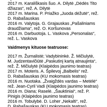
2017 m. Karališkasis šuo. A. Dilytė „Dėdės Tito
džiazas“, rež. A. Dilytė
2017 m. Marina. P. Priažko „Juoda dėžutė“, rež.
D. Rabašauskas
2016 m. Valytoja. G. Grajauskas „Pašaliniams
draudžiama“, rež. O. Koršunovas
2016 m. Darbuotoja. L. Vaskova „Personalas“,
rež. L. Vaskova
Vaidmenys kituose teatruose:
2017 m. Žurnalistė; Vadybininkė. Ž. Mičiulytė,
M. Judzentavičiūtė „Paskutinį kartą atnaujinta“,
rež. Ž. Mičiulytė (Klaipėdos jaunimo teatras)
2017 m. Moteris. A. Špilevoj „Balbelis“ rež.
D. Rabašauskas (KU mokomasis teatras)
2016 m. Nuotaka. „Žvaigždės vardas – Metėlė“
rež. Jean-Cyril Vadi (Klaipėdos jaunimo teatras)
2016 m. Diana; Raselė. „Šauktiniai“, rež. P.
Pinigis (Klaipėdos jaunimo teatras)
2016 m. Tobulybė. D. Loher „Nekalti“, rež.
D. Rabašauskas (KU mokomasis teatras)