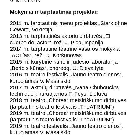
V. Masalskis
KONTAKTAI
PARTNERIAI
Mokymai ir tarptautiniai projektai:
TEATRO KASA
2011 m. tarptautinis menų projektas „Stark ohne
KARJERA IR SAVANORYSTĖ
Gewalt“, Vokietija
2013 m. tarptautinės aktorių dirbtuvės „El
cuerpo del actor“, rež. J. Pico, Ispanija
PRISIJUNGTI
-
+
=
2014 m. tarptautinė teatrinė vasaros mokykla
„ACTʼas“, rež. O. Koršunovas
2015 m. kūrybinė kūno ir judesio laboratorija
„Beribis kūnas“, choreog. U. Dievaitytė
2016 m. teatro festivalis „Jauno teatro dienos“,
kuruojamas V. Masalskio
2017 m. aktorių dirbtuvės „Ivana Chubouck’s
technique“, kuruojamos F. Feys, Lietuva
2018 m. teatro „Chorea“ meistriškumo dirbtuvės
(tarptautinis teatro festivalis „TheATRIUM“)
2019 m. teatro „Chorea“ meistriškumo dirbtuvės
(tarptautinis teatro festivalis „TheATRIUM“)
2019 m. teatro festivalis „Jauno teatro dienos“,
kuruojamas V. Masalskio