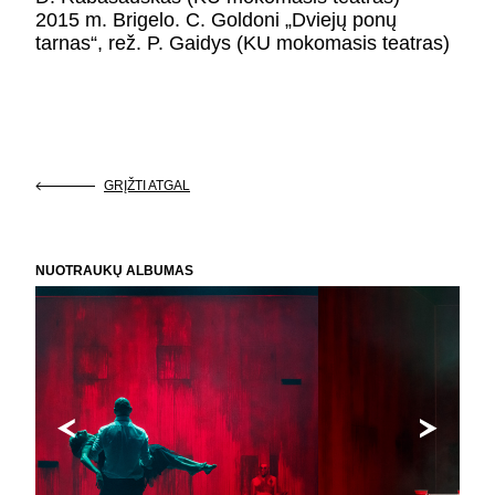
2015 m. Brigelo. C. Goldoni „Dviejų ponų
tarnas“, rež. P. Gaidys (KU mokomasis teatras)
GRĮŽTI ATGAL
NUOTRAUKŲ ALBUMAS