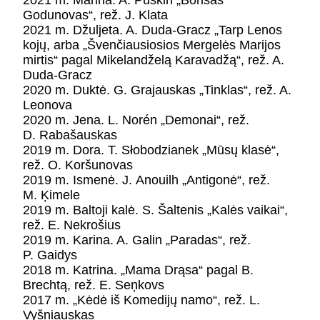
2021 m. Marina. A. Puškin „Borisas
Godunovas“, rež. J. Klata
2021 m. Džuljeta. A. Duda-Gracz „Tarp Lenos
kojų, arba „Švenčiausiosios Mergelės Marijos
mirtis“ pagal Mikelandželą Karavadžą“, rež. A.
Duda-Gracz
2020 m. Duktė. G. Grajauskas „Tinklas“, rež. A.
Leonova
2020 m. Jena. L. Norén „Demonai“, rež.
D. Rabašauskas
2019 m. Dora. T. Słobodzianek „Mūsų klasė“,
rež. O. Koršunovas
2019 m. Ismenė. J. Anouilh „Antigonė“, rež.
M. Ķimele
2019 m. Baltoji kalė. S. Šaltenis „Kalės vaikai“,
rež. E. Nekrošius
2019 m. Karina. A. Galin „Paradas“, rež.
P. Gaidys
2018 m. Katrina. „Mama Drąsa“ pagal B.
Brechtą, rež. E. Seņkovs
2017 m. „Kėdė iš Komedijų namo“, rež. L.
Vyšniauskas