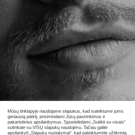
Mūsų tinklapyje naudojame slapukus, kad suteiktume jums
geriausią patirtį, prisimindami Jūsų pasirinkimus ir
pakartotinius apsilankymus. Spustelėdami „Sutikti su visais“
sutinkate su VISŲ slapukų naudojimu. Tačiau galite
apsilankyti „Slapukų nustatymai“, kad pateiktumėte užtikrintą