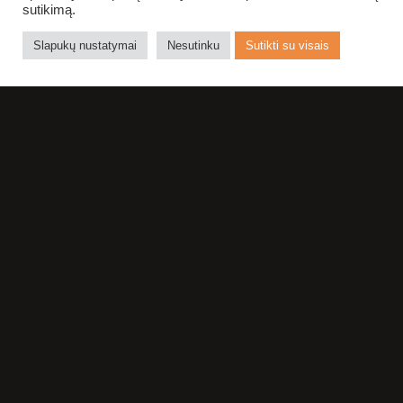
sutikimą.
Slapukų nustatymai
Nesutinku
Sutikti su visais