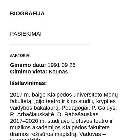
FESTIVALIS „THEATRIUM”
BIOGRAFIJA
EDUKACIJA IR PARODOS
KULTŪROS PASAS
VIRTUALUS TURAS
PASIEKIMAI
Žiūrovams
#AKTORIAI
DOVANŲ KUPONAS
Gimimo data:
1991 09 26
BILIETAI IR NUOLAIDOS
Gimimo vieta:
Kaunas
INFORMACIJA ASMENIMS SU NEGALIA
Išsilavinimas:
KAVINĖ „DRAMA-CHA-CHA”
ATRIBUTIKA
2017 m. baigė Klaipėdos universiteto Menų
NAUJIENOS
fakultetą, įgijo teatro ir kino studijų krypties
vaidybos bakalaurą. Pedagogai: P. Gaidys,
VAIKŲ TEATRO STUDIJA
R. Arbačiauskaitė, D. Rabašauskas
2017–2020 m. studijavo Lietuvos teatro ir
Kontaktai
muzikos akademijos Klaipėdos fakultete
dramos režisūros magistrą. Vadovas –