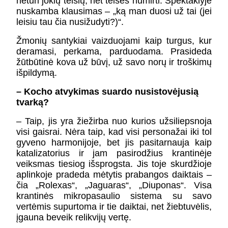
neturi jokių teisių, net teisės numirti. Spektaklyje
nuskamba klausimas – „ką man duosi už tai (jei
leisiu tau čia nusižudyti?)“.
Žmonių santykiai vaizduojami kaip turgus, kur
deramasi, perkama, parduodama. Prasideda
žūtbūtinė kova už būvį, už savo norų ir troškimų
išpildymą.
– Kocho atvykimas suardo nusistovėjusią
tvarką?
– Taip, jis yra žiežirba nuo kurios užsiliepsnoja
visi gaisrai. Nėra taip, kad visi personažai iki tol
gyveno harmonijoje, bet jis pasitarnauja kaip
katalizatorius ir jam pasirodžius krantinėje
veiksmas tiesiog išsprogsta. Jis toje skurdžioje
aplinkoje pradeda mėtytis prabangos daiktais –
čia „Rolexas“, „Jaguaras“, „Diuponas“. Visa
krantinės mikropasaulio sistema su savo
vertėmis supurtoma ir tie daiktai, net žiebtuvėlis,
įgauna beveik relikvijų vertę.