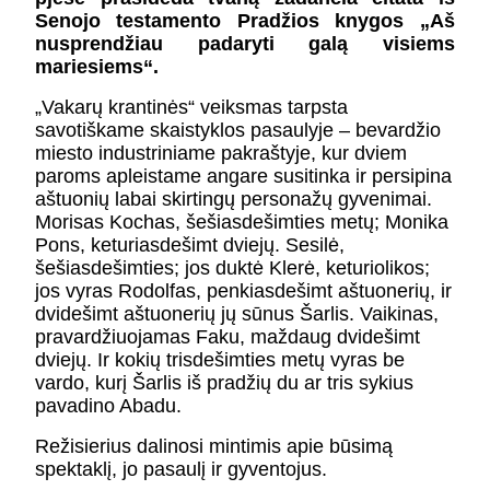
KONTAKTAI
Senojo testamento Pradžios knygos „Aš
PARTNERIAI
nusprendžiau padaryti galą visiems
TEATRO KASA
mariesiems“.
KARJERA IR SAVANORYSTĖ
„Vakarų krantinės“ veiksmas tarpsta
savotiškame skaistyklos pasaulyje – bevardžio
miesto industriniame pakraštyje, kur dviem
PRISIJUNGTI
-
+
=
paroms apleistame angare susitinka ir persipina
aštuonių labai skirtingų personažų gyvenimai.
Morisas Kochas, šešiasdešimties metų; Monika
Pons, keturiasdešimt dviejų. Sesilė,
šešiasdešimties; jos duktė Klerė, keturiolikos;
jos vyras Rodolfas, penkiasdešimt aštuonerių, ir
dvidešimt aštuonerių jų sūnus Šarlis. Vaikinas,
pravardžiuojamas Faku, maždaug dvidešimt
dviejų. Ir kokių trisdešimties metų vyras be
vardo, kurį Šarlis iš pradžių du ar tris sykius
pavadino Abadu.
Režisierius dalinosi mintimis apie būsimą
spektaklį, jo pasaulį ir gyventojus.