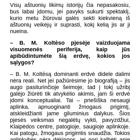
Visų aštuonių likimų istorijų čia nepasakosiu,
bus labai įdomu, jei pavyks sukurti spektaklį,
kurio metu žiūrovai galės sekti kiekvieną iš
aštuonių veikėjų ir suprasti, kokį kelią jis ar ji
nueina.
– B. M. Koltèso pjesėje vaizduojama
visuomenės periferija, kaip jūs
apibūdintumėte šią erdvę, kokios jos
sąlygos?
– B. M. Koltèsą dominanti erdvė didele dalimi
nėra reali. Net jei pažiūrėsime jo biografiją – jis
augo pasiturinčioje šeimoje, tad į tokį užribį
galėjo žiūrėti tik atvykėlio akimis, jam ši erdvė
įdomi konceptualiai. Tai – priešiška nesaugi
aplinka, apnuoginanti žmogaus prigimtį,
atskleidžianti jame giluminius dalykus. Šios
pjesės veiksmas negalėtų vykti, pavyzdžiui,
Klaipėdos centre, patogioje, saugioje aplinkoje.
Kai patogu, žmogaus prigimtis snaudžia. Tokios
aplinkybės nėra dėkingos, jei nori kalbėti apie