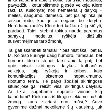
tinka kalbant ir apie žmonių santykių modelius,
pavyzdžiui, keturiolikmetė pjesės veikėja Klerė
(akt. D. Kulionytė) nori nematerialių dalykų –
meilės, saugumo, dėmesio, bet jos aplinka jai
aiškiai rodo, kad ji to negaus be derybų.
Norėdama meilės Klerė turi kažką už ją siūlyti,
parduoti. Taigi, stebint tokius nauda paremtus
santykių modelius ryškėja didžiulis
susvetimėjimas tarp žmonių.
Tai gali skambėti tamsiai ir pesimistiškai, bet B.
M. Koltèso kūrinyje daug humoro. Tamsaus, bet
humoro. Įdomu stebėti tarsi apie tą patį, bet
apie visai skirtingus dalykus kalbančius
veikėjus, taip ryškėja ir kalbos, kaip
komunikacijos sistemos nepatikimumo,
ribotumo tema. Tie patys žodžiai skirtingose
situacijose gali reikšti visai skirtingus dalykus.
Ar tikrai sugebame suprasti vienas kitą
kalbėdami? Kiek mes iš tikrųjų siekiame pažinti
žmogų, kuris skiriasi nuo mūsų? Savo
gyvenime dažnai nekeliame šių klausimų, juk