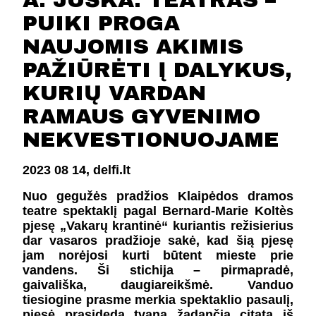
A. JUŠKA: TEATRAS –
FESTIVALIS „THEATRIUM”
PUIKI PROGA
EDUKACIJA IR PARODOS
NAUJOMIS AKIMIS
KULTŪROS PASAS
VIRTUALUS TURAS
PAŽIŪRĖTI Į DALYKUS,
KURIŲ VARDAN
Žiūrovams
RAMAUS GYVENIMO
NEKVESTIONUOJAME
DOVANŲ KUPONAS
BILIETAI IR NUOLAIDOS
2023 08 14,
delfi.lt
INFORMACIJA ASMENIMS SU NEGALIA
KAVINĖ „DRAMA-CHA-CHA”
Nuo gegužės pradžios Klaipėdos dramos
teatre spektaklį pagal Bernard-Marie Koltès
ATRIBUTIKA
pjesę „Vakarų krantinė“ kuriantis režisierius
NAUJIENOS
dar vasaros pradžioje sakė, kad šią pjesę
VAIKŲ TEATRO STUDIJA
jam norėjosi kurti būtent mieste prie
vandens. Ši stichija – pirmapradė,
gaivališka, daugiareikšmė. Vanduo
Kontaktai
tiesiogine prasme merkia spektaklio pasaulį,
pjesė prasideda tvaną žadančia citata iš