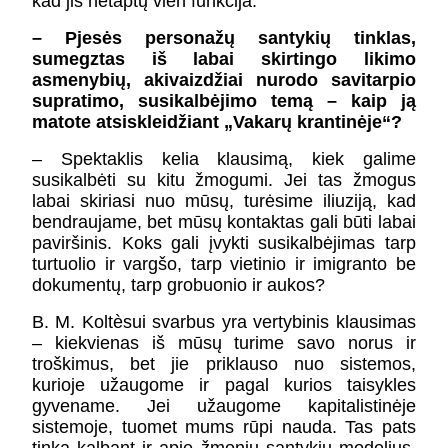
kad jis netaptų vien funkcija.
– Pjesės personažų santykių tinklas,
sumegztas iš labai skirtingo likimo
asmenybių, akivaizdžiai nurodo savitarpio
supratimo, susikalbėjimo temą – kaip ją
matote atsiskleidžiant „Vakarų krantinėje“?
– Spektaklis kelia klausimą, kiek galime
susikalbėti su kitu žmogumi. Jei tas žmogus
labai skiriasi nuo mūsų, turėsime iliuziją, kad
bendraujame, bet mūsų kontaktas gali būti labai
paviršinis. Koks gali įvykti susikalbėjimas tarp
turtuolio ir vargšo, tarp vietinio ir imigranto be
dokumentų, tarp grobuonio ir aukos?
B. M. Koltèsui svarbus yra vertybinis klausimas
– kiekvienas iš mūsų turime savo norus ir
troškimus, bet jie priklauso nuo sistemos,
kurioje užaugome ir pagal kurios taisykles
gyvename. Jei užaugome kapitalistinėje
sistemoje, tuomet mums rūpi nauda. Tas pats