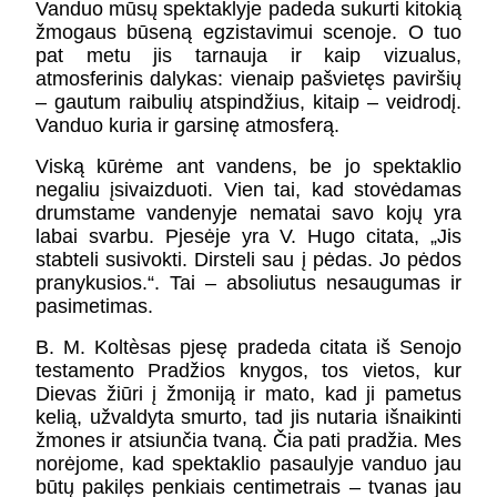
Vanduo mūsų spektaklyje padeda sukurti kitokią
žmogaus būseną egzistavimui scenoje. O tuo
pat metu jis tarnauja ir kaip vizualus,
atmosferinis dalykas: vienaip pašvietęs paviršių
– gautum raibulių atspindžius, kitaip – veidrodį.
Vanduo kuria ir garsinę atmosferą.
Viską kūrėme ant vandens, be jo spektaklio
negaliu įsivaizduoti. Vien tai, kad stovėdamas
drumstame vandenyje nematai savo kojų yra
labai svarbu. Pjesėje yra V. Hugo citata, „Jis
stabteli susivokti. Dirsteli sau į pėdas. Jo pėdos
pranykusios.“. Tai – absoliutus nesaugumas ir
pasimetimas.
B. M. Koltèsas pjesę pradeda citata iš Senojo
testamento Pradžios knygos, tos vietos, kur
Dievas žiūri į žmoniją ir mato, kad ji pametus
kelią, užvaldyta smurto, tad jis nutaria išnaikinti
žmones ir atsiunčia tvaną. Čia pati pradžia. Mes
norėjome, kad spektaklio pasaulyje vanduo jau
būtų pakilęs penkiais centimetrais – tvanas jau