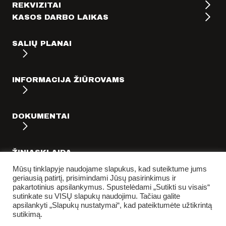
REKVIZITAI
KASOS DARBO LAIKAS
SALIŲ PLANAI
INFORMACIJA ŽIŪROVAMS
DOKUMENTAI
ŽINIASKLAIDA
Mūsų tinklapyje naudojame slapukus, kad suteiktume jums
geriausią patirtį, prisimindami Jūsų pasirinkimus ir
pakartotinius apsilankymus. Spustelėdami „Sutikti su visais“
sutinkate su VISŲ slapukų naudojimu. Tačiau galite
apsilankyti „Slapukų nustatymai“, kad pateiktumėte užtikrintą
sutikimą.