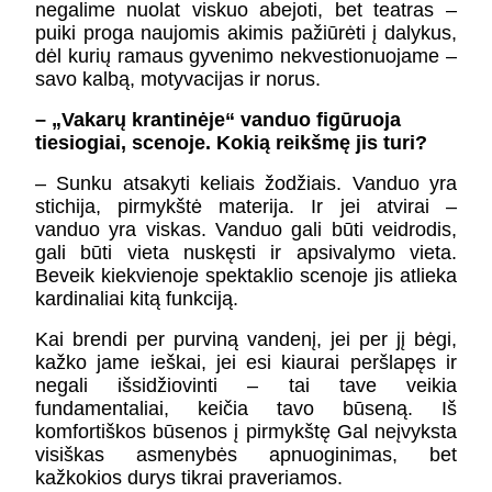
negalime nuolat viskuo abejoti, bet teatras –
puiki proga naujomis akimis pažiūrėti į dalykus,
dėl kurių ramaus gyvenimo nekvestionuojame –
savo kalbą, motyvacijas ir norus.
– „Vakarų krantinėje“ vanduo figūruoja
tiesiogiai, scenoje. Kokią reikšmę jis turi?
– Sunku atsakyti keliais žodžiais. Vanduo yra
stichija, pirmykštė materija. Ir jei atvirai –
vanduo yra viskas. Vanduo gali būti veidrodis,
gali būti vieta nuskęsti ir apsivalymo vieta.
Beveik kiekvienoje spektaklio scenoje jis atlieka
kardinaliai kitą funkciją.
Kai brendi per purviną vandenį, jei per jį bėgi,
kažko jame ieškai, jei esi kiaurai peršlapęs ir
negali išsidžiovinti – tai tave veikia
fundamentaliai, keičia tavo būseną. Iš
komfortiškos būsenos į pirmykštę Gal neįvyksta
visiškas asmenybės apnuoginimas, bet
kažkokios durys tikrai praveriamos.