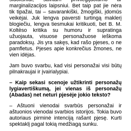
marginalizacijos laipsniui. Bet taip pat jie nėra
tik tipažai, tai – savarankiški, žmogiški, įdomūs
veikėjai. Juk lengva paversti turtingą maklerį
blogiečiu, lengva tiesmukai kritikuoti, bet B. M.
Koltèso kritika su humoru ir supratinga
užuojauta, visuose personažuose ieškoma
paradoksų. Jis yra sakęs, kad rašo pjeses, o ne
pamfletus. Pjeses apie konkrečius žmones, ne
vien idėjas.
Jam buvo svarbu, kad visi personažai visi būtų
pilnakraujai ir įvairialypiai.
– Kaip sekasi scenoje užtikrinti personažų
lygiavertiškumą, jei vienas iš personažų
(Abadas) net neturi pjesėje jokio teksto?
– Aštuoni vienodai svarbūs personažai ir
aštuonios vienodai svarbios istorijos. Tokia buvo
autoriaus pirminė intenciją rašant pjesę. Kurti
spektaklį pagal tokią medžiagą sunku.