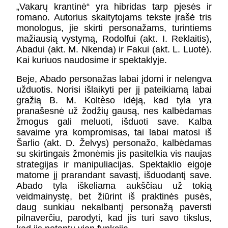
„Vakarų krantinė“ yra hibridas tarp pjesės ir
romano. Autorius skaitytojams tekste įrašė tris
monologus, jie skirti personažams, turintiems
mažiausią vystymą, Rodolfui (akt. I. Reklaitis),
Abadui (akt. M. Nkenda) ir Fakui (akt. L. Luotė).
Kai kuriuos naudosime ir spektaklyje.
Beje, Abado personažas labai įdomi ir nelengva
užduotis. Norisi išlaikyti per jį pateikiamą labai
gražią B. M. Koltèso idėją, kad tyla yra
pranašesnė už žodžių gausą, nes kalbėdamas
žmogus gali meluoti, išduoti save. Kalba
savaime yra kompromisas, tai labai matosi iš
Šarlio (akt. D. Želvys) personažo, kalbėdamas
su skirtingais žmonėmis jis pasitelkia vis naujas
strategijas ir manipuliacijas. Spektaklio eigoje
matome jį prarandant savastį, išduodantį save.
Abado tyla iškeliama aukščiau už tokią
veidmainystę, bet žiūrint iš praktinės pusės,
daug sunkiau nekalbantį personažą paversti
pilnaverčiu, parodyti, kad jis turi savo tikslus,