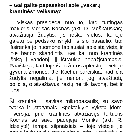
– Gal galite papasakoti apie „Vakarų
krantinės“ veiksmą?
– Viskas prasideda nuo to, kad turtingas
makleris Morisas Kochas (akt. D. Meškauskas)
atvažiuoja žudytis, jis ieško vietos, kurioje
galėtų be pėdsako išnykti iš šio pasaulio, tad
išsirenka jo nuomone labiausiai apleistą vietą ir
joje bando skandintis. Bet kai nuo krantinės
įšoką į vandenį, jį ištraukia nepažįstamasis.
Paaiškėja, kad toje iš pažiūros apleistoje vietoje
gyvena žmonės. Jie Kochui pareiškia, kad čia
žudytis negalima, jie nenori, jog atvažiuotų
policija, o atvažiavus rastų ne tik lavoną, bet ir
juos.
Ši krantinė – savitas mikropasaulis, su savo
tvarka ir įstatymais. Spektaklyje vyksta įdomi
inversija, prie krantinės atvažiavęs turtuolis
Kochas su savo padėjėja Monika (akt. R.
Idzelytė) tampa silpnaisiais – toje vietoje jie