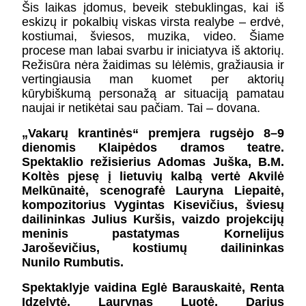
Šis laikas įdomus, beveik stebuklingas, kai iš
eskizų ir pokalbių viskas virsta realybe – erdvė,
kostiumai, šviesos, muzika, video. Šiame
procese man labai svarbu ir iniciatyva iš aktorių.
Režisūra nėra žaidimas su lėlėmis, gražiausia ir
vertingiausia man kuomet per aktorių
kūrybiškumą personažą ar situaciją pamatau
naujai ir netikėtai sau pačiam. Tai – dovana.
„Vakarų krantinės“ premjera rugsėjo 8–9
dienomis Klaipėdos dramos teatre.
Spektaklio režisierius Adomas Juška, B.M.
Koltès pjesę į lietuvių kalbą vertė Akvilė
Melkūnaitė, scenografė Lauryna Liepaitė,
kompozitorius Vygintas Kisevičius, šviesų
dailininkas Julius Kuršis, vaizdo projekcijų
meninis pastatymas Kornelijus
Jaroševičius, kostiumų dailininkas
Nunilo
Rumbutis.
Spektaklyje vaidina Eglė Barauskaitė, Renta
Idzelytė, Laurynas Luotė, Darius