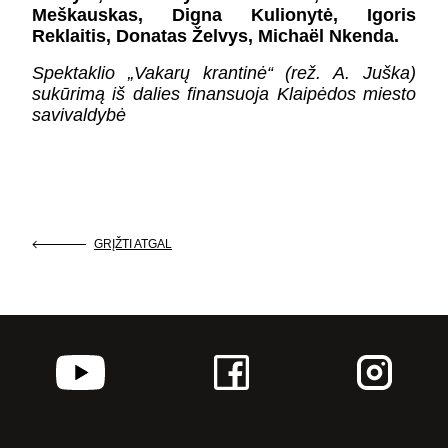
Meškauskas, Digna Kulionytė, Igoris
Reklaitis, Donatas Želvys, Michaël Nkenda.
Spektaklio „Vakarų krantinė“ (rež. A. Juška)
sukūrimą iš dalies finansuoja Klaipėdos miesto
savivaldybė
GRĮŽTI ATGAL