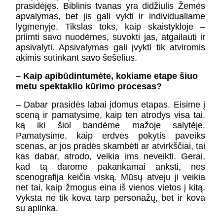
prasidėjęs. Biblinis tvanas yra didžiulis Žemės
apvalymas, bet jis gali vykti ir individualiame
lygmenyje. Tikslas toks, kaip skaistykloje –
priimti savo nuodėmes, suvokti jas, atgailauti ir
apsivalyti. Apsivalymas gali įvykti tik atviromis
akimis sutinkant savo šešėlius.
– Kaip apibūdintumėte, kokiame etape šiuo
metu spektaklio kūrimo procesas?
– Dabar prasidės labai įdomus etapas. Eisime į
sceną ir pamatysime, kaip ten atrodys visa tai,
ką iki šiol bandėme mažoje salytėje.
Pamatysime, kaip erdvės pokytis paveiks
scenas, ar jos pradės skambėti ar atvirkščiai, tai
kas dabar, atrodo, veikia ims neveikti. Gerai,
kad tą darome pakankamai anksti, nes
scenografija keičia viską. Mūsų atveju ji veikia
net tai, kaip žmogus eina iš vienos vietos į kitą.
Vyksta ne tik kova tarp personažų, bet ir kova
su aplinka.