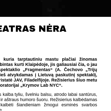
EATRAS NĖRA
 kuria tarptautiniu mastu plačiai žinomas
ntas kurti Klaipėdoje, jis galiausiai čia, o jau
spektaklio „Fragmentas“ (A. Čechovo „Trijų
eš atvykdamas į Lietuvą paskutinį spektaklį,
statė JAV, Filadelfijoje. Režisierius šiuo metu
boratorijai „Krymov Lab NYC“.
s kalba tyliu, švelniu balsu, atrodo labai santūrus,
s ir aštraus humoro šuoru. Režisierius kalbėdamas
 kalbėti šiandieniam žmogui esminės svarbos
e.