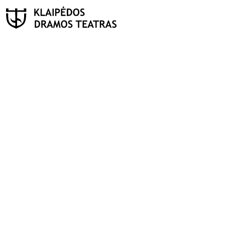
PAIEŠKA
Teatras
ISTORIJA
KŪRĖJAI
REPERTUARAS
FESTIVALIS „THEATRIUM”
EDUKACIJA IR PARODOS
KULTŪROS PASAS
VIRTUALUS TURAS