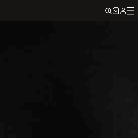
0
KREPŠELIS
Kontaktai
KONTAKTAI
PARTNERIAI
TEATRO KASA
KARJERA IR SAVANORYSTĖ