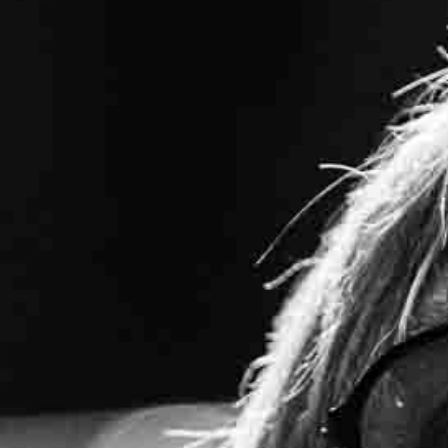
-
+
=
PRISIJUNGTI