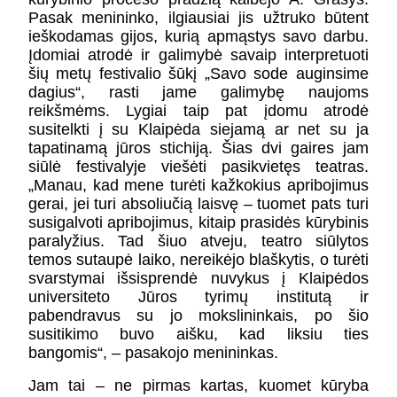
KONTAKTAI
Pasak menininko, ilgiausiai jis užtruko būtent
PARTNERIAI
ieškodamas gijos, kurią apmąstys savo darbu.
TEATRO KASA
Įdomiai atrodė ir galimybė savaip interpretuoti
šių metų festivalio šūkį „Savo sode auginsime
KARJERA IR SAVANORYSTĖ
dagius“, rasti jame galimybę naujoms
reikšmėms. Lygiai taip pat įdomu atrodė
susitelkti į su Klaipėda siejamą ar net su ja
PRISIJUNGTI
-
+
=
tapatinamą jūros stichiją. Šias dvi gaires jam
siūlė festivalyje viešėti pasikvietęs teatras.
„Manau, kad mene turėti kažkokius apribojimus
gerai, jei turi absoliučią laisvę – tuomet pats turi
susigalvoti apribojimus, kitaip prasidės kūrybinis
paralyžius. Tad šiuo atveju, teatro siūlytos
temos sutaupė laiko, nereikėjo blaškytis, o turėti
svarstymai išsisprendė nuvykus į Klaipėdos
universiteto Jūros tyrimų institutą ir
pabendravus su jo mokslininkais, po šio
susitikimo buvo aišku, kad liksiu ties
bangomis“, – pasakojo menininkas.
Jam tai – ne pirmas kartas, kuomet kūryba