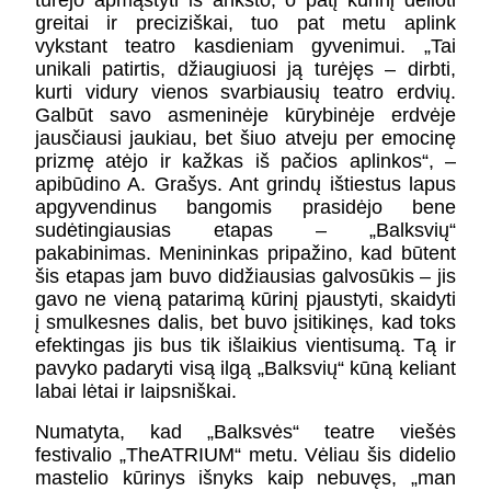
turėjo apmąstyti iš anksto, o patį kūrinį dėlioti
greitai ir preciziškai, tuo pat metu aplink
vykstant teatro kasdieniam gyvenimui. „Tai
unikali patirtis, džiaugiuosi ją turėjęs – dirbti,
kurti vidury vienos svarbiausių teatro erdvių.
Galbūt savo asmeninėje kūrybinėje erdvėje
jausčiausi jaukiau, bet šiuo atveju per emocinę
prizmę atėjo ir kažkas iš pačios aplinkos“, –
apibūdino A. Grašys. Ant grindų ištiestus lapus
apgyvendinus bangomis prasidėjo bene
sudėtingiausias etapas – „Balksvių“
pakabinimas. Menininkas pripažino, kad būtent
šis etapas jam buvo didžiausias galvosūkis – jis
gavo ne vieną patarimą kūrinį pjaustyti, skaidyti
į smulkesnes dalis, bet buvo įsitikinęs, kad toks
efektingas jis bus tik išlaikius vientisumą. Tą ir
pavyko padaryti visą ilgą „Balksvių“ kūną keliant
labai lėtai ir laipsniškai.
Numatyta, kad „Balksvės“ teatre viešės
festivalio „TheATRIUM“ metu. Vėliau šis didelio
mastelio kūrinys išnyks kaip nebuvęs, „man