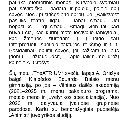
patinka efemerinis menas. Kūryboje svarbiau
pati saviraiška – padarai ir paleidi, paleidi dalį
savęs. Nesu prisirišęs prie darbų. Jei „Balksvės“
pasiliks teatre ilgau – labai smagu. Jei
nepasiliks – irgi smagu. Smagu vien tai, kad
buvau čia, kad kūrinį matė festivalio lankytojai,
kad žmonės žiūrėdami į jį leido sau
interpretuoti, spėliojo faktūros reikšmę ir t. t.
Pasidalinau dalimi savęs, jei kažkam tai bus
įdomu – džiaugiuosi“, – apie laikinumo grožį
kalbėjo A. Grašys.
Šių metų „TheATRIUM“ svečiu tapęs A. Grašys
baigė Klaipėdos Eduardo Balsio menų
gimnaziją, po jos – Vilniaus dailės akademiją
(2021–2025 m. menų bakalauro programa,
metalo meno ir juvelyrikos specializacija). Nuo
2022 m. dalyvauja įvairiose grupinėse
parodose. Kartu su bendražygiais puoselėja
„Animist“ juvelyrikos studiją.