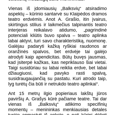
Vienas iš įdomiausių „Balksvių“ atsiradimo
aspektų – kūrinio santarvė su Klaipėdos dramos
teatro erdvėmis. Anot A. Grašio, itin įvairus,
skirtingus stilius ir laikmečius talpinantis teatro
interjeras reikalavo atidumo, „pagrindinė
potenciali kliūtis buvo spalva – teatro aplinka
labai aktyvi, turi savo charakteristiką, nuomonę.
Galėjau padaryti kažką ryškiai raudonos ar
oranžinės spalvos, bet erdvėje tai galėjo
atrodyti kaip apendicitas. Būtų buvęs jausmas,
kad įsiterpė kažkas, kas nepriklauso šiai vietai.
Taigi susidūriau su labai reiklia erdve, bet labai
džiaugiuosi, kad pavyko rasti spalvą,
susidraugaujančią su pastatu. Kuri atrodo taip,
lyg turėtų čia būti ir netrukdo teatro aplinkai“.
Ant 15 metrų ilgio popieriaus lakštų jūros
paviršių A. Grašys kūrė pačiame teatre. Tai dar
vienas iš „Balksvių“ atlikimo specifinių
momentų – menininkas menkiausias detales