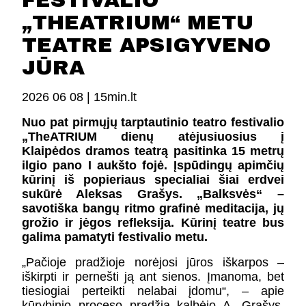
FESTIVALIO
FESTIVALIS „THEATRIUM”
„THEATRIUM“ METU
EDUKACIJA IR PARODOS
TEATRE APSIGYVENO
KULTŪROS PASAS
VIRTUALUS TURAS
JŪRA
2026 06 08 |
15min.lt
Žiūrovams
Nuo pat pirmųjų tarptautinio teatro festivalio
„TheATRIUM dienų atėjusiuosius į
DOVANŲ KUPONAS
Klaipėdos dramos teatrą pasitinka 15 metrų
BILIETAI IR NUOLAIDOS
ilgio pano I aukšto fojė. Įspūdingų apimčių
INFORMACIJA ASMENIMS SU NEGALIA
kūrinį iš popieriaus specialiai šiai erdvei
KAVINĖ „DRAMA-CHA-CHA”
sukūrė Aleksas Grašys. „Balksvės“ –
ATRIBUTIKA
savotiška bangų ritmo grafinė meditacija, jų
NAUJIENOS
grožio ir jėgos refleksija. Kūrinį teatre bus
galima pamatyti festivalio metu.
VAIKŲ TEATRO STUDIJA
„Pačioje pradžioje norėjosi jūros iškarpos –
iškirpti ir pernešti ją ant sienos. Įmanoma, bet
Kontaktai
tiesiogiai perteikti nelabai įdomu“, – apie
kūrybinio proceso pradžią kalbėjo A. Grašys.