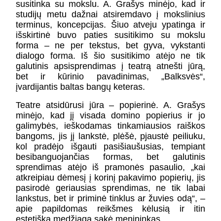
susitinka su mokslu. A. Grašys minėjo, kad ir
studijų metu dažnai atsiremdavo į mokslinius
terminus, koncepcijas. Šiuo atveju ypatinga ir
išskirtinė buvo paties susitikimo su mokslu
forma – ne per tekstus, bet gyva, vykstanti
dialogo forma. Iš šio susitikimo atėjo ne tik
galutinis apsisprendimas į teatrą atnešti jūrą,
bet ir kūrinio pavadinimas, „Balksvės“,
įvardijantis baltas bangų keteras.
Teatre atsidūrusi jūra – popierinė. A. Grašys
minėjo, kad jį visada domino popierius ir jo
galimybės, ieškodamas tinkamiausios raiškos
bangoms, jis jį lankstė, plėšė, pjaustė peiliuku,
kol pradėjo išgauti pasišiaušusias, tempiant
besibanguojančias formas, bet galutinis
sprendimas atėjo iš pramonės pasaulio, „kai
atkreipiau dėmesį į korinį pakavimo popierių, jis
pasirodė geriausias sprendimas, ne tik labai
lankstus, bet ir priminė tinklus ar žuvies odą“, –
apie papildomas reikšmes kėlusią ir itin
estetišką medžiagą sakė menininkas.