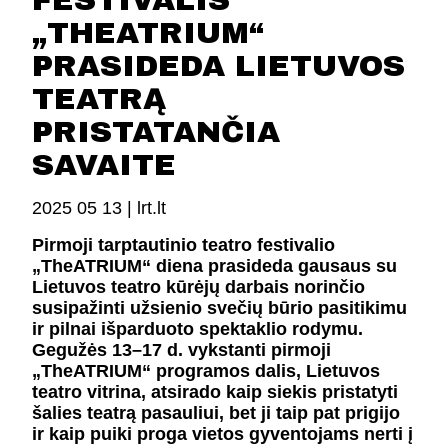
FESTIVALIS
FESTIVALIS „THEATRIUM”
„THEATRIUM“
EDUKACIJA IR PARODOS
PRASIDEDA LIETUVOS
KULTŪROS PASAS
VIRTUALUS TURAS
TEATRĄ
PRISTATANČIA
Žiūrovams
SAVAITE
DOVANŲ KUPONAS
2025 05 13 |
lrt.lt
BILIETAI IR NUOLAIDOS
Pirmoji tarptautinio teatro festivalio
INFORMACIJA ASMENIMS SU NEGALIA
„TheATRIUM“ diena prasideda gausaus su
KAVINĖ „DRAMA-CHA-CHA”
Lietuvos teatro kūrėjų darbais norinčio
ATRIBUTIKA
susipažinti užsienio svečių būrio pasitikimu
NAUJIENOS
ir pilnai išparduoto spektaklio rodymu.
VAIKŲ TEATRO STUDIJA
Gegužės 13–17 d. vykstanti pirmoji
„TheATRIUM“ programos dalis, Lietuvos
teatro vitrina, atsirado kaip siekis pristatyti
Kontaktai
šalies teatrą pasauliui, bet ji taip pat prigijo
ir kaip puiki proga vietos gyventojams nerti į