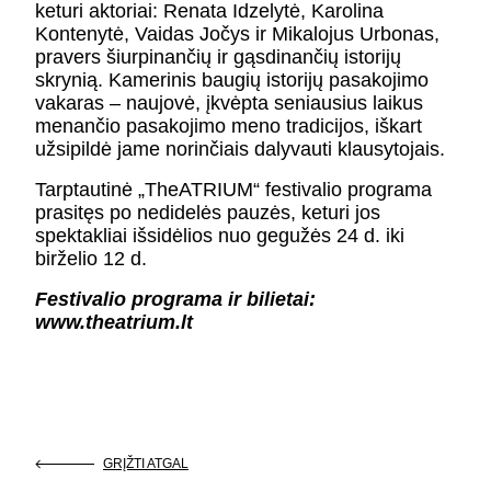
keturi aktoriai: Renata Idzelytė, Karolina
Kontenytė, Vaidas Jočys ir Mikalojus Urbonas,
pravers šiurpinančių ir gąsdinančių istorijų
skrynią. Kamerinis baugių istorijų pasakojimo
vakaras – naujovė, įkvėpta seniausius laikus
menančio pasakojimo meno tradicijos, iškart
užsipildė jame norinčiais dalyvauti klausytojais.
Tarptautinė „TheATRIUM“ festivalio programa
prasitęs po nedidelės pauzės, keturi jos
spektakliai išsidėlios nuo gegužės 24 d. iki
birželio 12 d.
Festivalio programa ir bilietai:
www.theatrium.lt
GRĮŽTI ATGAL