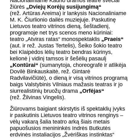
Nacionaliniame Kauno dramos teatre svečiai
žiūrės
„Dviejų Korėjų susijungimą“
(rež. Artūras Areima) ir lankysis Nacionaliniame
M. K. Čiurlionio dailės muziejuje. Paskutinę
Lietuvos teatro vitrinos dieną, šeštadienį,
programoje net trys scenos meno kūriniai:
teatro „Atviras ratas“ monospektaklis
„Praeis“
(aut. ir rež. Justas Tertelis), Šeiko šokio teatro
bei Klaipėdos lėlių teatro bendras kūrinys,
kelionė į vidinį tamsos ir šešėlių pasaulį
„Kontūrai“
(sumanytoja, choreografė ir atlikėja
Dovilė Binkauskaitė, rež. Gintarė
Radvilavičiūtė), o dieną ir visą vitrinos programą
baigs Valstybinis Vilniaus mažasis teatras ir jo
siurrealistinių bruožų drama
„Orfėjas“
(rež. Žilvinas Vingelis).
Žiūrovams baigiant skirstytis iš spektaklių įvyks
ir paskutinis Lietuvos teatro vitrinos renginys –
vėlų vakarą šalia teatro arką šiais metais
papuošusios menininkės Indrės Butkutės
erdvinės instaliacijos „Žvėriškas instinktas“