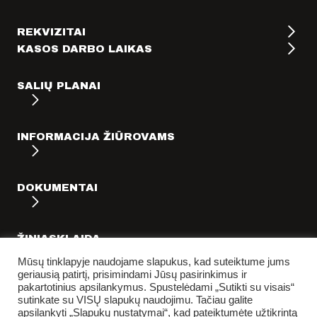
REKVIZITAI
KASOS DARBO LAIKAS
SALIŲ PLANAI
INFORMACIJA ŽIŪROVAMS
DOKUMENTAI
ŽINIASKLAIDA
Mūsų tinklapyje naudojame slapukus, kad suteiktume jums
geriausią patirtį, prisimindami Jūsų pasirinkimus ir
pakartotinius apsilankymus. Spustelėdami „Sutikti su visais“
sutinkate su VISŲ slapukų naudojimu. Tačiau galite
apsilankyti „Slapukų nustatymai“, kad pateiktumėte užtikrintą