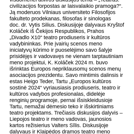
civilizacijos forpostas ar laisvalaikio pramoga?“.
Ją moderuos Vilniaus universiteto Filosofijos
fakulteto prodekanas, filosofas ir sinologas
doc. dr. Vytis Silius. Diskusijoje dalyvaus Kryštof
Koláček iš Čekijos Respublikos, Prahos
„Divadlo X10“ teatro prodiuseris ir kultūros
vadybininkas. Prie įvairių scenos meno
iniciatyvų kūrimo ir puoselėjimo savo šalyje
prisidėjęs ir vadovavęs ne vienam tarptautiniam
meno projektui, K. Koláček 2024 m. buvo
išrinktas Europos nepriklausomų scenos menų
asociacijos prezidentu. Savo mintimis dalinsis ir
estas Heigo Teder, Tartu „Europos kultūros
sostinė 2024“ vyriausiasis prodiuseris, teatro ir
kultūros vadybos profesionalas, didelėje
renginių programoje, pernai išsiskleidusioje
Tartu, nemažai dėmesio teko ir išskirtiniams
teatro projektams. Trečiasis diskusijos dalyvis –
Liepojos teatro ir meno vadovas, jaunosios
kartos režisierius Valters Sīlis. Diskusijoje
dalyvaus ir Klaipėdos dramos teatro meno