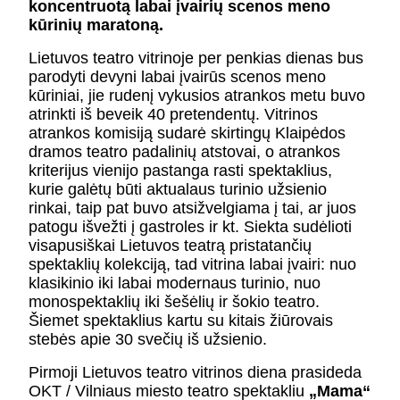
koncentruotą labai įvairių scenos meno
KONTAKTAI
kūrinių maratoną.
PARTNERIAI
TEATRO KASA
Lietuvos teatro vitrinoje per penkias dienas bus
KARJERA IR SAVANORYSTĖ
parodyti devyni labai įvairūs scenos meno
kūriniai, jie rudenį vykusios atrankos metu buvo
atrinkti iš beveik 40 pretendentų. Vitrinos
PRISIJUNGTI
-
+
=
atrankos komisiją sudarė skirtingų Klaipėdos
dramos teatro padalinių atstovai, o atrankos
kriterijus vienijo pastanga rasti spektaklius,
kurie galėtų būti aktualaus turinio užsienio
rinkai, taip pat buvo atsižvelgiama į tai, ar juos
patogu išvežti į gastroles ir kt. Siekta sudėlioti
visapusiškai Lietuvos teatrą pristatančių
spektaklių kolekciją, tad vitrina labai įvairi: nuo
klasikinio iki labai modernaus turinio, nuo
monospektaklių iki šešėlių ir šokio teatro.
Šiemet spektaklius kartu su kitais žiūrovais
stebės apie 30 svečių iš užsienio.
Pirmoji Lietuvos teatro vitrinos diena prasideda
OKT / Vilniaus miesto teatro spektakliu
„Mama“