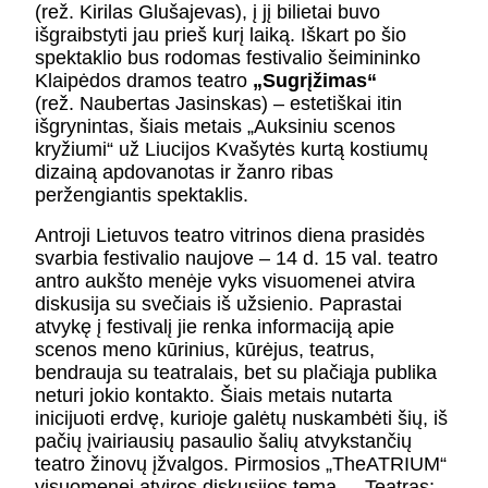
(rež. Kirilas Glušajevas), į jį bilietai buvo
išgraibstyti jau prieš kurį laiką. Iškart po šio
spektaklio bus rodomas festivalio šeimininko
Klaipėdos dramos teatro
„Sugrįžimas“
(rež. Naubertas Jasinskas) – estetiškai itin
išgrynintas, šiais metais „Auksiniu scenos
kryžiumi“ už Liucijos Kvašytės kurtą kostiumų
dizainą apdovanotas ir žanro ribas
peržengiantis spektaklis.
Antroji Lietuvos teatro vitrinos diena prasidės
svarbia festivalio naujove – 14 d. 15 val. teatro
antro aukšto menėje vyks visuomenei atvira
diskusija su svečiais iš užsienio. Paprastai
atvykę į festivalį jie renka informaciją apie
scenos meno kūrinius, kūrėjus, teatrus,
bendrauja su teatralais, bet su plačiąja publika
neturi jokio kontakto. Šiais metais nutarta
inicijuoti erdvę, kurioje galėtų nuskambėti šių, iš
pačių įvairiausių pasaulio šalių atvykstančių
teatro žinovų įžvalgos. Pirmosios „TheATRIUM“
visuomenei atviros diskusijos tema – „Teatras: