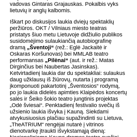
vadovas Gintaras Grajauskas. Pokalbis vyks
lietuvių ir anglų kalbomis.
Iškart po diskusijos laukia dviejų spektaklių
peržiūros. OKT / Vilniaus miesto teatras
pristatys šiuo metu Lietuvoje didžiulio publikos
susidomėjimo sulaukiančią autobiografinę
dramą
„Šventoji“
(rež.: Eglė Jackaitė ir
Oskaras Koršunovas) bei MMLAB teatro
performansas
„Pilėnai“
(aut. ir rež.: Matas
Dirginčius bei Naubertas Jasinskas).
Ketvirtadienį laukia dar du spektakliai: sulaukus
daug užklausų iš žiūrovų, nutarta į programą
įkomponuoti pakartotinį „Šventosios“ rodymą,
po jo laukia didelės apimties Klaipėdos koncertų
salės ir Šeiko šokio teatro jungtinis projektas
„Odė šviesai“. Penktadienį festivalio svečių iš
užsienio laukia išvyka į Kauną. Siekdami
atvykusiuosius plačiau supažindinti su Lietuva,
„TheATRIUM“ rengėjai nutarė į vitrinos
dienotvarkę įtraukti išvykstamąją dieną: