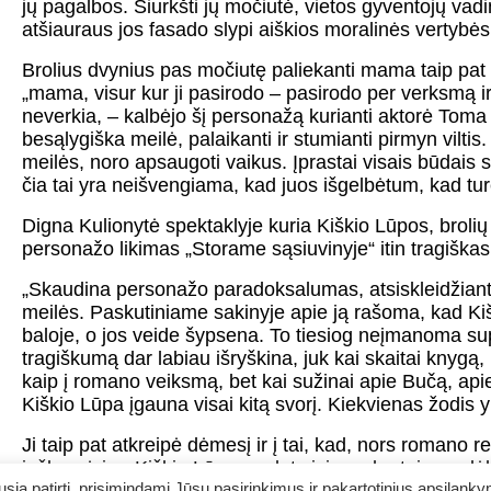
jų pagalbos. Šiurkšti jų močiutė, vietos gyventojų va
atšiauraus jos fasado slypi aiškios moralinės vertybės
Brolius dvynius pas močiutę paliekanti mama taip pat y
„mama, visur kur ji pasirodo – pasirodo per verksmą i
neverkia, – kalbėjo šį personažą kurianti aktorė Tom
besąlygiška meilė, palaikanti ir stumianti pirmyn vilt
meilės, noro apsaugoti vaikus. Įprastai visais būdais 
čia tai yra neišvengiama, kad juos išgelbėtum, kad turėt
Digna Kulionytė spektaklyje kuria Kiškio Lūpos, brol
personažo likimas „Storame sąsiuvinyje“ itin tragiškas,
„Skaudina personažo paradoksalumas, atsiskleidžiantis ti
meilės. Paskutiniame sakinyje apie ją rašoma, kad Kiš
baloje, o jos veide šypsena. To tiesiog neįmanoma su
tragiškumą dar labiau išryškina, juk kai skaitai knygą, ne
kaip į romano veiksmą, bet kai sužinai apie Bučą, apie
Kiškio Lūpa įgauna visai kitą svorį. Kiekvienas žodis yr
Ji taip pat atkreipė dėmesį ir į tai, kad, nors romano r
ieško gėrio, „Kiškio Lūpa nuolat visiems kartoja „mylėki
nes ji, vaikas, nežino, kas yra meilė. Ji pripratus prie
ią patirtį, prisimindami Jūsų pasirinkimus ir pakartotinius apsilank