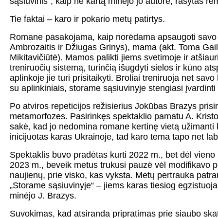
sąsiuvinis“, kaip ne kartą minėjo jo autorė, rašytas rem
Tie faktai – karo ir pokario metų patirtys.
Romane pasakojama, kaip norėdama apsaugoti savo vai
Ambrozaitis ir Džiugas Grinys), mama (akt. Toma Gaili
Mikitavičiūtė). Mamos palikti jiems svetimoje ir atšiaur
treniruočių sistemą, turinčią išugdyti sielos ir kūno 
aplinkoje jie turi prisitaikyti. Broliai treniruoja net 
su aplinkiniais, storame sąsiuvinyje stengiasi įvardinti
Po atviros repeticijos režisierius Jokūbas Brazys prisim
metamorfozes. Pasirinkęs spektaklio pamatu A. Kristof
sakė, kad jo nedomina romane kertinę vietą užimanti k
inicijuotas karas Ukrainoje, tad karo tema tapo net lab
Spektaklis buvo pradėtas kurti 2022 m., bet dėl vieno 
2023 m., beveik metus trukusi pauzė vėl modifikavo p
naujienų, prie visko, kas vyksta. Metų pertrauka patr
„Storame sąsiuvinyje“ – jiems karas tiesiog egzistuoja, t
minėjo J. Brazys.
Suvokimas, kad atsiranda pripratimas prie siaubo skat