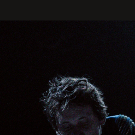
PROFILIS
Žiūrovams
DOVANŲ KUPONAS
BILIETAI IR NUOLAIDOS
INFORMACIJA ASMENIMS SU
NEGALIA
KAVINĖ „DRAMA-CHA-CHA”
ATRIBUTIKA
NAUJIENOS