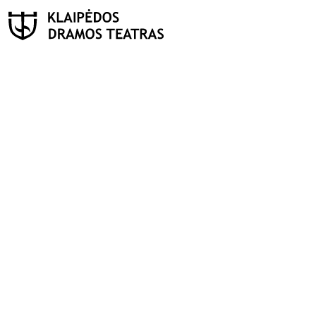
PAIEŠKA
Teatras
ISTORIJA
KŪRĖJAI
REPERTUARAS
FESTIVALIS „THEATRIUM”
EDUKACIJA IR PARODOS
KULTŪROS PASAS
VIRTUALUS TURAS