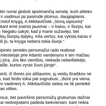
in noriai globoti apsiimančią senelę, kurti atiteko
ers vaidmuo jai pasirodė įdomus, daugiaplanis.
istof knygą, A.Mikitavičiūtė „Storą sąsiuvinį“
tant ėmė įvairūs jausmai – ir baisu, ir šiurpu, kai
 – Negaliu sakyti, kad ji mane sužavėjo, bet
ių šiurpių dalykų. Kita vertus, kai vyksta karas ir
š jo, ta knyga nebėra tokia šiurpi.“
tipinės senelės personažui rado realiose
 miestelyje prie Atlanto vandenyno ir ten mačiau
į jūrą. Jos liko vienišos, niekada nebeištekėjo,
našlė, kurios vyras žuvo jūroje“.
ti, iš išorės jos atšiaurios, jų veidų išraiškos ne
, kad širdis tokia pat sugrubusi, „išorė yra viena,
vaidmenį A. Mikitavičiūtė siekia ne tik perteikti
i vilties.
viesus, bet paviršinis personažų grubumas dažnai
roliai nedvejodami padeda kiekvienam, kam reikia