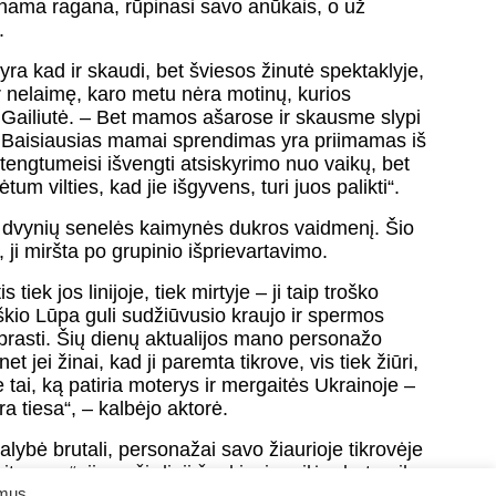
dinama ragana, rūpinasi savo anūkais, o už
.
ra kad ir skaudi, bet šviesos žinutė spektaklyje,
r nelaimę, karo metu nėra motinų, kurios
a Gailiutė. – Bet mamos ašarose ir skausme slypi
is. Baisiausias mamai sprendimas yra priimamas iš
stengtumeisi išvengti atsiskyrimo nuo vaikų, bet
um vilties, kad jie išgyvens, turi juos palikti“.
ių dvynių senelės kaimynės dukros vaidmenį. Šio
 ji miršta po grupinio išprievartavimo.
ek jos linijoje, tiek mirtyje – ji taip troško
kio Lūpa guli sudžiūvusio kraujo ir spermos
prasti. Šių dienų aktualijos mano personažo
t jei žinai, kad ji paremta tikrove, vis tiek žiūri,
 tai, ką patiria moterys ir mergaitės Ukrainoje –
a tiesa“, – kalbėjo aktorė.
ealybė brutali, personažai savo žiaurioje tikrovėje
t mane“, ji nuoširdi, ji šaukiasi meilės, bet gaila,
 pliaukštelėjimo per užpakalį, bet nežino, ką reiškia
ymus.