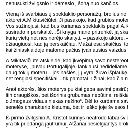
nenusukti žvilgsnio ir dėmesio į šoną nuo kančios.
Vieną iš svarbiausių spektaklio personažų, brolius ne it
aktorei A.Mikitavičiūtei. Ji pasakojo, kad grubios mot
Vos sužinojusi, kad bus kuriamas spektaklis pagal A.Kr
susirado ir perskaitė. „Ši knyga mane pritrenkė, ją skai
kurių vietų net nesinorėjo skaityti, – pasakojo aktorė.
džiaugiuosi, kad ją perskaičiau. Mažai esu skaičiusi tok
kai žiniasklaidoje matome pačius įvairiausius vaizdus i
A.Mikitavičiūtė atskleidė, kad įkvėpimą savo nestereo
moteryse, „buvau Portugalijoje, lankiausi nedideliame
daug tokių moterų – jos našlės, jų vyrai žuvo išplaukę 
net rengiasi specifiškai – tik pamatai ir žinai, kad čia 
Anot aktorės, šios moterys puikiai geba savimi pasirūpin
itin draugiškos, bet išorinis grubumas nebūtinai reiškia
o žmogaus vidaus niekas nežino“. Dėl to kurdama savo 
senelės charakterio kietumą, bet ir ieško joje šviesos be
Iš pirmo žvilgsnio A. Kristof kūrinys neatrodo labai š
yra tik priedanga jautrumui. Atžariai besielgiantys b