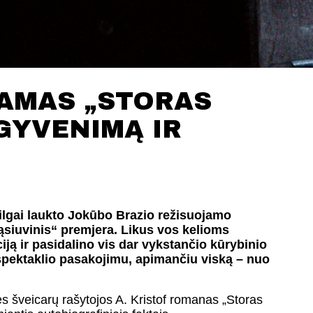
JAMAS „STORAS
ŠGYVENIMĄ IR
ilgai laukto Jokūbo Brazio režisuojamo
ąsiuvinis“ premjera
. Likus vos kelioms
iciją ir pasidalino vis dar vykstančio kūrybinio
u spektaklio pasakojimu, apimančiu viską – nuo
ės šveicarų rašytojos A. Kristof romanas „Storas