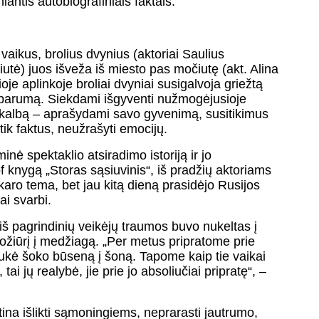
iantis autobiografiniais faktais.
kus, brolius dvynius (aktoriai Saulius
utė) juos išveža iš miesto pas močiutę (akt. Alina
ioje aplinkoje broliai dvyniai susigalvoja griežtą
atsparumą. Siekdami išgyventi nužmogėjusioje
savo kalbą – aprašydami savo gyvenimą, susitikimus
 tik faktus, neužrašyti emocijų.
inė spektaklio atsiradimo istoriją ir jo
 knygą „Storas sąsiuvinis“, iš pradžių aktoriams
aro tema, bet jau kitą dieną prasidėjo Rusijos
ai svarbi.
iš pagrindinių veikėjų traumos buvo nukeltas į
ožiūrį į medžiagą. „Per metus pripratome prie
aukė šoko būseną į šoną. Tapome kaip tie vaikai
ai jų realybė, jie prie jo absoliučiai pripratę“, –
ina išlikti sąmoningiems, neprarasti jautrumo,