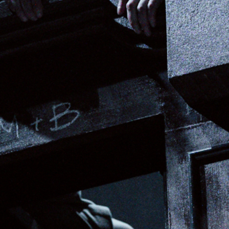
-
+
=
PRISIJUNGTI