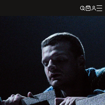
0
KREPŠELIS
Kontaktai
KONTAKTAI
PARTNERIAI
TEATRO KASA
KARJERA IR SAVANORYSTĖ