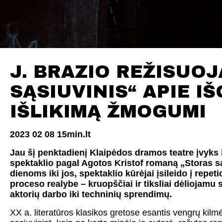
J. BRAZIO REŽISUO
SĄSIUVINIS“ APIE I
IŠLIKIMĄ ŽMOGUMI
2023 02 08 15min.lt
Jau šį penktadienį Klaipėdos dramos teatre įvyks 
spektaklio pagal
Agotos Kristof romaną „Storas s
dienoms iki jos, spektaklio kūrėjai įsileido į repet
proceso realybe – kruopščiai ir tiksliai dėliojam
aktorių darbo iki techninių sprendimų.
XX a. literatūros klasikos gretose esantis vengrų kilm