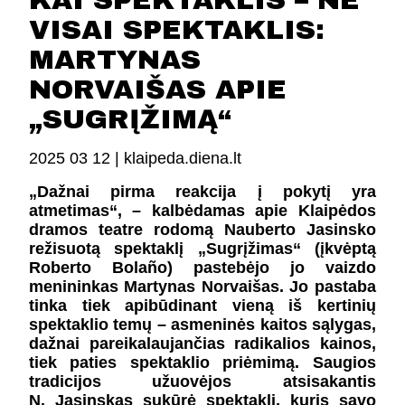
KAI SPEKTAKLIS – NE
FESTIVALIS „THEATRIUM”
VISAI SPEKTAKLIS:
EDUKACIJA IR PARODOS
MARTYNAS
KULTŪROS PASAS
VIRTUALUS TURAS
NORVAIŠAS APIE
„SUGRĮŽIMĄ“
Žiūrovams
2025 03 12 |
klaipeda.diena.lt
DOVANŲ KUPONAS
„Dažnai pirma reakcija į pokytį yra
BILIETAI IR NUOLAIDOS
atmetimas“, – kalbėdamas apie Klaipėdos
INFORMACIJA ASMENIMS SU NEGALIA
dramos teatre rodomą Nauberto Jasinsko
režisuotą spektaklį „Sugrįžimas“ (įkvėptą
KAVINĖ „DRAMA-CHA-CHA”
Roberto Bolaño) pastebėjo jo vaizdo
ATRIBUTIKA
menininkas Martynas Norvaišas. Jo pastaba
NAUJIENOS
tinka tiek apibūdinant vieną iš kertinių
VAIKŲ TEATRO STUDIJA
spektaklio temų – asmeninės kaitos sąlygas,
dažnai pareikalaujančias radikalios kainos,
tiek paties spektaklio priėmimą. Saugios
Kontaktai
tradicijos užuovėjos atsisakantis
N. Jasinskas sukūrė spektaklį, kuris savo