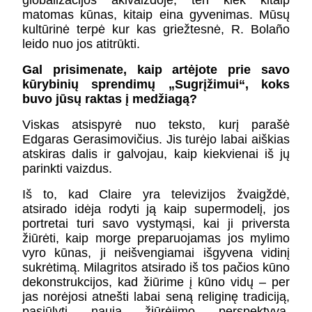
globalizacijos akivaizdoje, ten kiek kitaip
matomas kūnas, kitaip eina gyvenimas. Mūsų
kultūrinė terpė kur kas griežtesnė, R. Bolaño
leido nuo jos atitrūkti.
Gal prisimenate, kaip artėjote prie savo
kūrybinių sprendimų „Sugrįžimui“, koks
buvo jūsų raktas į medžiagą?
Viskas atsispyrė nuo teksto, kurį parašė
Edgaras Gerasimovičius. Jis turėjo labai aiškias
atskiras dalis ir galvojau, kaip kiekvienai iš jų
parinkti vaizdus.
Iš to, kad Claire yra televizijos žvaigždė,
atsirado idėja rodyti ją kaip supermodelį, jos
portretai turi savo vystymąsi, kai ji priversta
žiūrėti, kaip morge preparuojamas jos mylimo
vyro kūnas, ji neišvengiamai išgyvena vidinį
sukrėtimą. Milagritos atsirado iš tos pačios kūno
dekonstrukcijos, kad žiūrime į kūno vidų – per
jas norėjosi atnešti labai seną religinę tradiciją,
pasiūlyti naują žiūrėjimo perspektyvą.