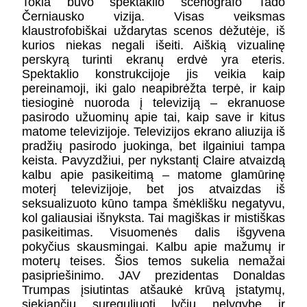
Tokia buvo spektaklio scenografo Tado
Černiausko vizija. Visas veiksmas
klaustrofobiškai uždarytas scenos dėžutėje, iš
kurios niekas negali išeiti. Aiškią vizualinę
perskyrą turinti ekranų erdvė yra eteris.
Spektaklio konstrukcijoje jis veikia kaip
pereinamoji, iki galo neapibrėžta terpė, ir kaip
tiesioginė nuoroda į televiziją – ekranuose
pasirodo užuominų apie tai, kaip save ir kitus
matome televizijoje. Televizijos ekrano aliuzija iš
pradžių pasirodo juokinga, bet ilgainiui tampa
keista. Pavyzdžiui, per nykstantį Claire atvaizdą
kalbu apie pasikeitimą – matome glamūrinę
moterį televizijoje, bet jos atvaizdas iš
seksualizuoto kūno tampa šmėklišku negatyvu,
kol galiausiai išnyksta. Tai magiškas ir mistiškas
pasikeitimas. Visuomenės dalis išgyvena
pokyčius skausmingai. Kalbu apie mažumų ir
moterų teises. Šios temos sukelia nemažai
pasipriešinimo. JAV prezidentas Donaldas
Trumpas įsiutintas atšaukė krūvą įstatymų,
siekiančių sureguliuoti lyčių nelygybę ir