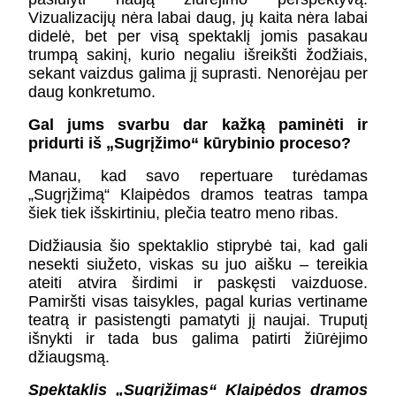
Vizualizacijų nėra labai daug, jų kaita nėra labai
didelė, bet per visą spektaklį jomis pasakau
trumpą sakinį, kurio negaliu išreikšti žodžiais,
sekant vaizdus galima jį suprasti. Nenorėjau per
daug konkretumo.
Gal jums svarbu dar kažką paminėti ir
pridurti iš „Sugrįžimo“ kūrybinio proceso?
Manau, kad savo repertuare turėdamas
„Sugrįžimą“ Klaipėdos dramos teatras tampa
šiek tiek išskirtiniu, plečia teatro meno ribas.
Didžiausia šio spektaklio stiprybė tai, kad gali
nesekti siužeto, viskas su juo aišku – tereikia
ateiti atvira širdimi ir paskęsti vaizduose.
Pamiršti visas taisykles, pagal kurias vertiname
teatrą ir pasistengti pamatyti jį naujai. Truputį
išnykti ir tada bus galima patirti žiūrėjimo
džiaugsmą.
Spektaklis „Sugrįžimas“ Klaipėdos dramos