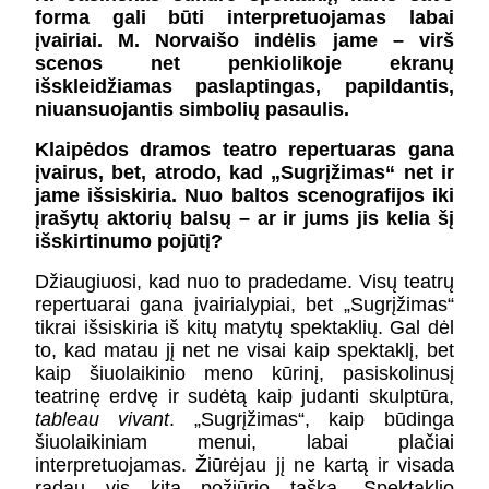
KONTAKTAI
forma gali būti interpretuojamas labai
PARTNERIAI
įvairiai. M. Norvaišo indėlis jame – virš
scenos net penkiolikoje ekranų
TEATRO KASA
išskleidžiamas paslaptingas, papildantis,
KARJERA IR SAVANORYSTĖ
niuansuojantis simbolių pasaulis.
Klaipėdos dramos teatro repertuaras gana
PRISIJUNGTI
-
+
=
įvairus, bet, atrodo, kad „Sugrįžimas“ net ir
jame išsiskiria. Nuo baltos scenografijos iki
įrašytų aktorių balsų – ar ir jums jis kelia šį
išskirtinumo pojūtį?
Džiaugiuosi, kad nuo to pradedame. Visų teatrų
repertuarai gana įvairialypiai, bet „Sugrįžimas“
tikrai išsiskiria iš kitų matytų spektaklių. Gal dėl
to, kad matau jį net ne visai kaip spektaklį, bet
kaip šiuolaikinio meno kūrinį, pasiskolinusį
teatrinę erdvę ir sudėtą kaip judanti skulptūra,
tableau vivant
. „Sugrįžimas“, kaip būdinga
šiuolaikiniam menui, labai plačiai
interpretuojamas. Žiūrėjau jį ne kartą ir visada
radau vis kitą požiūrio tašką. Spektaklio