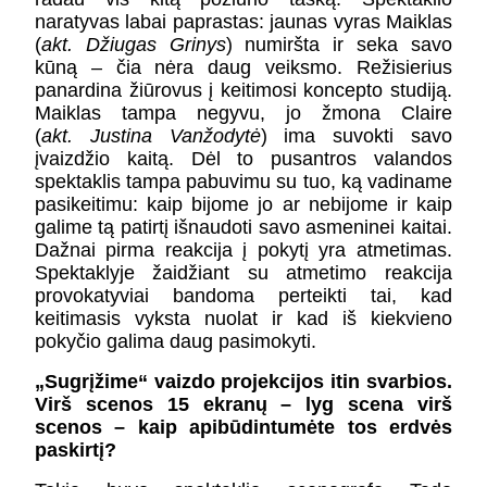
naratyvas labai paprastas: jaunas vyras Maiklas
(
akt. Džiugas Grinys
) numiršta ir seka savo
kūną – čia nėra daug veiksmo. Režisierius
panardina žiūrovus į keitimosi koncepto studiją.
Maiklas tampa negyvu, jo žmona Claire
(
akt. Justina Vanžodytė
) ima suvokti savo
įvaizdžio kaitą. Dėl to pusantros valandos
spektaklis tampa pabuvimu su tuo, ką vadiname
pasikeitimu: kaip bijome jo ar nebijome ir kaip
galime tą patirtį išnaudoti savo asmeninei kaitai.
Dažnai pirma reakcija į pokytį yra atmetimas.
Spektaklyje žaidžiant su atmetimo reakcija
provokatyviai bandoma perteikti tai, kad
keitimasis vyksta nuolat ir kad iš kiekvieno
pokyčio galima daug pasimokyti.
„Sugrįžime“ vaizdo projekcijos itin svarbios.
Virš scenos 15 ekranų – lyg scena virš
scenos – kaip apibūdintumėte tos erdvės
paskirtį?