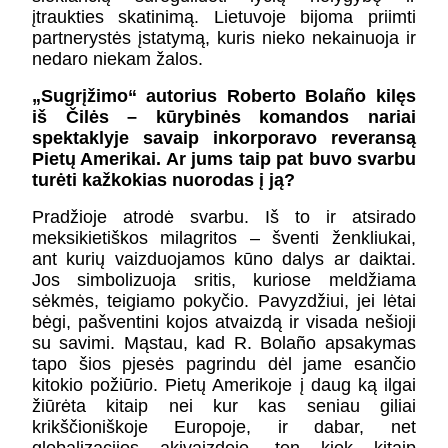
įtraukties skatinimą. Lietuvoje bijoma priimti
partnerystės įstatymą, kuris nieko nekainuoja ir
nedaro niekam žalos.
„Sugrįžimo“ autorius Roberto Bolaño kilęs
iš Čilės – kūrybinės komandos nariai
spektaklyje savaip inkorporavo reveransą
Pietų Amerikai. Ar jums taip pat buvo svarbu
turėti kažkokias nuorodas į ją?
Pradžioje atrodė svarbu. Iš to ir atsirado
meksikietiškos milagritos – šventi ženkliukai,
ant kurių vaizduojamos kūno dalys ar daiktai.
Jos simbolizuoja sritis, kuriose meldžiama
sėkmės, teigiamo pokyčio. Pavyzdžiui, jei lėtai
bėgi, pašventini kojos atvaizdą ir visada nešioji
su savimi. Mąstau, kad R. Bolaño apsakymas
tapo šios pjesės pagrindu dėl jame esančio
kitokio požiūrio. Pietų Amerikoje į daug ką ilgai
žiūrėta kitaip nei kur kas seniau giliai
krikščioniškoje Europoje, ir dabar, net