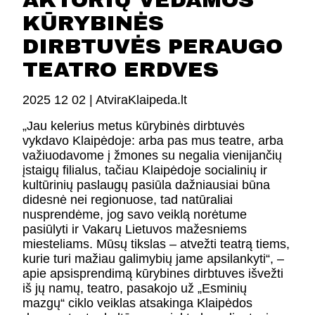
AKTORIŲ VEDAMOS
FESTIVALIS „THEATRIUM”
KŪRYBINĖS
EDUKACIJA IR PARODOS
DIRBTUVĖS PERAUGO
KULTŪROS PASAS
VIRTUALUS TURAS
TEATRO ERDVES
2025 12 02 |
AtviraKlaipeda.lt
Žiūrovams
„Jau kelerius metus kūrybinės dirbtuvės
vykdavo Klaipėdoje: arba pas mus teatre, arba
DOVANŲ KUPONAS
važiuodavome į žmones su negalia vienijančių
BILIETAI IR NUOLAIDOS
įstaigų filialus, tačiau Klaipėdoje socialinių ir
INFORMACIJA ASMENIMS SU NEGALIA
kultūrinių paslaugų pasiūla dažniausiai būna
KAVINĖ „DRAMA-CHA-CHA”
didesnė nei regionuose, tad natūraliai
ATRIBUTIKA
nusprendėme, jog savo veiklą norėtume
NAUJIENOS
pasiūlyti ir Vakarų Lietuvos mažesniems
miesteliams. Mūsų tikslas – atvežti teatrą tiems,
VAIKŲ TEATRO STUDIJA
kurie turi mažiau galimybių jame apsilankyti“, –
apie apsisprendimą kūrybines dirbtuves išvežti
Kontaktai
iš jų namų, teatro, pasakojo už „Esminių
mazgų“ ciklo veiklas atsakinga Klaipėdos