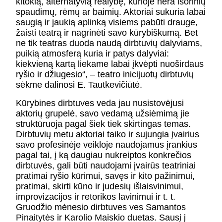
kitokią, alternatyvią realybę, kurioje nėra išorinių
spaudimų, rėmų ar baimių. Aktoriai sukuria labai
saugią ir jaukią aplinką visiems pabūti drauge,
žaisti teatrą ir nagrinėti savo kūrybiškumą. Bet
ne tik teatras duoda naudą dirbtuvių dalyviams,
puikią atmosferą kuria ir patys dalyviai:
kiekvieną kartą liekame labai įkvėpti nuoširdaus
ryšio ir džiugesio“, – teatro inicijuotų dirbtuvių
sėkme dalinosi E. Tautkevičiūtė.
Kūrybines dirbtuves veda jau nusistovėjusi
aktorių grupelė, savo vedamą užsiėmimą jie
struktūruoja pagal šiek tiek skirtingas temas.
Dirbtuvių metu aktoriai taiko ir sujungia įvairius
savo profesinėje veikloje naudojamus įrankius
pagal tai, į ką daugiau nukreiptos konkrečios
dirbtuvės, gali būti naudojami įvairūs teatriniai
pratimai ryšio kūrimui, savęs ir kito pažinimui,
pratimai, skirti kūno ir judesių išlaisvinimui,
improvizacijos ir retorikos lavinimui ir t. t.
Gruodžio mėnesio dirbtuves ves Samantos
Pinaitytės ir Karolio Maiskio duetas. Sausį į