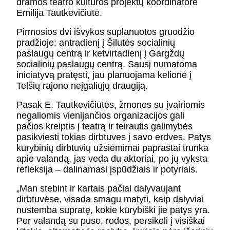
dramos teatro kultūros projektų koordinatorė
KONTAKTAI
Emilija Tautkevičiūtė.
PARTNERIAI
TEATRO KASA
Pirmosios dvi išvykos suplanuotos gruodžio
pradžioje: antradienį į Šilutės socialinių
KARJERA IR SAVANORYSTĖ
paslaugų centrą ir ketvirtadienį į Gargždų
socialinių paslaugų centrą. Sausį numatoma
iniciatyvą pratęsti, jau planuojama kelionė į
PRISIJUNGTI
-
+
=
Telšių rajono neįgaliųjų draugiją.
Pasak E. Tautkevičiūtės, žmones su įvairiomis
negaliomis vienijančios organizacijos gali
pačios kreiptis į teatrą ir teirautis galimybės
pasikviesti tokias dirbtuves į savo erdves. Patys
kūrybinių dirbtuvių užsiėmimai paprastai trunka
apie valandą, jas veda du aktoriai, po jų vyksta
refleksija – dalinamasi įspūdžiais ir potyriais.
„Man stebint ir kartais pačiai dalyvaujant
dirbtuvėse, visada smagu matyti, kaip dalyviai
nustemba supratę, kokie kūrybiški jie patys yra.
Per valandą su puse, rodos, persikeli į visiškai