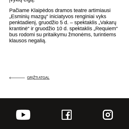
Pačiame Klaipėdos dramos teatre artimiausi
„Esminių mazgų“ iniciatyvos renginiai vyks
penktadienį, gruodžio 5 d. – spektaklis „Vakarų
krantinė“ ir gruodžio 10 d. spektaklis „Requiem“
bus rodomi su pritaikymu žmonėms, turintiems
klausos negalią.
GRĮŽTI ATGAL