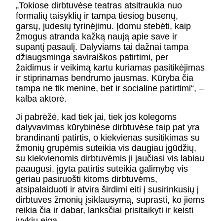
„Tokiose dirbtuvėse teatras atsitraukia nuo
formalių taisyklių ir tampa tiesiog būsenų,
garsų, judesių tyrinėjimu. Įdomu stebėti, kaip
žmogus atranda kažką naują apie save ir
supantį pasaulį. Dalyviams tai dažnai tampa
džiaugsminga saviraiškos patirtimi, per
žaidimus ir veikimą kartu kuriamas pasitikėjimas
ir stiprinamas bendrumo jausmas. Kūryba čia
tampa ne tik menine, bet ir socialine patirtimi“, –
kalba aktorė.
Ji pabrėžė, kad tiek jai, tiek jos kolegoms
dalyvavimas kūrybinėse dirbtuvėse taip pat yra
brandinanti patirtis, o kiekvienas susitikimas su
žmonių grupėmis suteikia vis daugiau įgūdžių,
su kiekvienomis dirbtuvėmis ji jaučiasi vis labiau
paaugusi, įgyta patirtis suteikia galimybę vis
geriau pasiruošti kitoms dirbtuvėms,
atsipalaiduoti ir atvira širdimi eiti į susirinkusių į
dirbtuves žmonių įsiklausymą, suprasti, ko jiems
reikia čia ir dabar, lanksčiai prisitaikyti ir keisti
įvykių eigą.