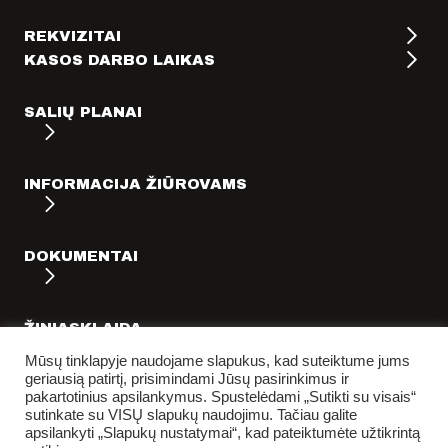
REKVIZITAI
KASOS DARBO LAIKAS
SALIŲ PLANAI
INFORMACIJA ŽIŪROVAMS
DOKUMENTAI
ŽINIASKLAIDA
Mūsų tinklapyje naudojame slapukus, kad suteiktume jums
geriausią patirtį, prisimindami Jūsų pasirinkimus ir
pakartotinius apsilankymus. Spustelėdami „Sutikti su visais“
sutinkate su VISŲ slapukų naudojimu. Tačiau galite
apsilankyti „Slapukų nustatymai“, kad pateiktumėte užtikrintą