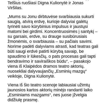
Telšius ruošiasi Digna Kulionytė ir Jonas
Viršilas.
„Mums su Jonu dirbtuvėse svarbiausia sukurti
saugią, atvirą erdvę, kurioje dalyviai galėtų
tyrinėti savo kūrybinius impulsus ir jaustųsi
matomi bei girdimi. Koncentruosimės į santykį –
su garsais, erdve, su drauge susibūrusiais
žmonėmis, o svarbiausia – su pačiais savimi.
Norime padėti dalyviams atrasti, kad teatras gali
būti saugi erdvė patirti kūrybą savaip, be
spaudimo ir lūkesčių, o pats procesas gali tapti
bendravimo ir saviraiškos būdu“, – pasakojo
viena iš Klaipėdos dramos teatro aktorių,
nuosekliai dalyvaujančių „Esminių mazgų“
veikloje, Digna Kulionytė.
Viena iš šio teatro scenoje labiausiai užimtų
jaunosios kartos aktorių minėjo randanti laiko
„Esminiams mazgams“, nes juose įžvelgia
didžiulę prasmę.