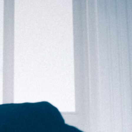
-
+
=
PRISIJUNGTI