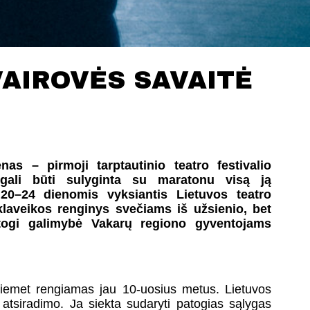
VAIROVĖS SAVAITĖ
as – pirmoji tarptautinio teatro festivalio
 gali būti sulyginta su maratonu visą ją
20–24 dienomis vyksiantis Lietuvos teatro
klaveikos renginys svečiams iš užsienio, bet
patogi galimybė Vakarų regiono gyventojams
šiemet rengiamas jau 10-uosius metus. Lietuvos
o atsiradimo. Ja siekta sudaryti patogias sąlygas