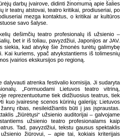
ūrėjų darbų įvairove, didinti žinomumą apie šalies
 ir teatrų atstovai, teatro kritikai, prodiuseriai, po
rodiuseriai mezga kontaktus, o kritikai ar kultūros
ekstuose savo šalyse.
kelių dešimčių teatro profesionalų iš užsienio –
alių, bet ir iš toliau, pavyzdžiui, Japonijos ar JAV.
ras siekia, kad atvykę šie žmonės turėtų galimybę
imi. Kai kuriems, ypač atvykstantiems iš tolimesnių
mos įvairios ekskursijos po regioną.
je dalyvauti atrenka festivalio komisija. Ji sudaryta
ionalų. „Formuodami Lietuvos teatro vitriną,
oje reprezentuotume tiek didžiuosius teatrus, tiek
ti kuo įvairesnę scenos kūrinių galeriją: Lietuvos
anrų ribas, nesileidžiantis būti į jas įspraustas.
taklis „žiūrėtųsi“ užsienio auditorijai – galvojame
kstantiems užsienio teatro profesionalams kaip
teatrus. Tad, pavyzdžiui, tekstu gausus spektaklis
užsienio žiūrovui, – apie tai, kokiais kriterijais