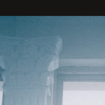
PROFILIS
Žiūrovams
DOVANŲ KUPONAS
BILIETAI IR NUOLAIDOS
INFORMACIJA ASMENIMS SU
NEGALIA
KAVINĖ „DRAMA-CHA-CHA”
ATRIBUTIKA
NAUJIENOS