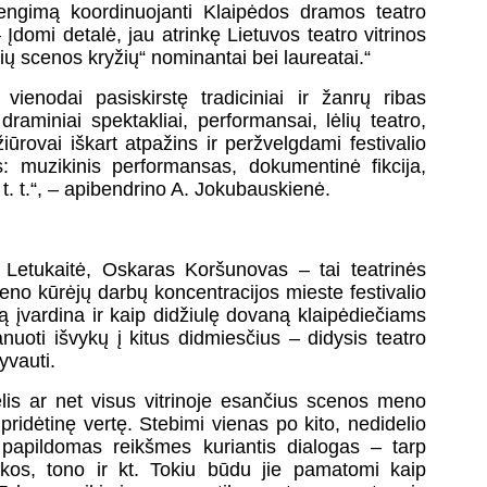
rengimą koordinuojanti Klaipėdos dramos teatro
Įdomi detalė, jau atrinkę Lietuvos teatro vitrinos
ių scenos kryžių“ nominantai bei laureatai.“
vienodai pasiskirstę tradiciniai ir žanrų ribas
aminiai spektakliai, performansai, lėlių teatro,
žiūrovai iškart atpažins ir peržvelgdami festivalio
s: muzikinis performansas, dokumentinė fikcija,
r t. t.“, – apibendrino A. Jokubauskienė.
Letukaitė, Oskaras Koršunovas – tai teatrinės
no kūrėjų darbų koncentracijos mieste festivalio
ną įvardina ir kaip didžiulę dovaną klaipėdiečiams
uoti išvykų į kitus didmiesčius – didysis teatro
yvauti.
is ar net visus vitrinoje esančius scenos meno
pridėtinę vertę. Stebimi vienas po kito, nedidelio
ip papildomas reikšmes kuriantis dialogas – tarp
ikos, tono ir kt. Tokiu būdu jie pamatomi kaip