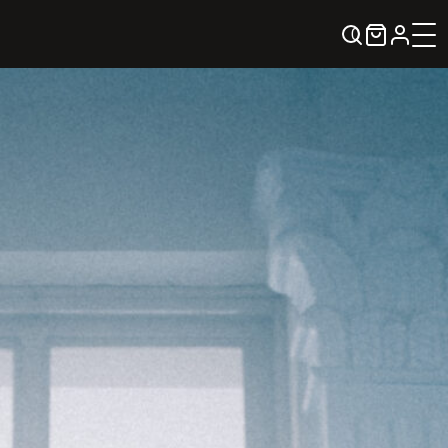
0
KREPŠELIS
Kontaktai
KONTAKTAI
PARTNERIAI
TEATRO KASA
KARJERA IR SAVANORYSTĖ