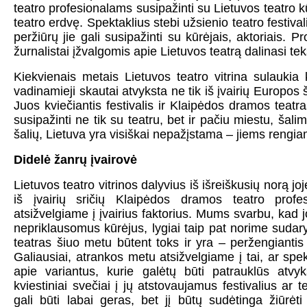
teatro profesionalams susipažinti su Lietuvos teatro k
teatro erdvę. Spektaklius stebi užsienio teatro festivalių
peržiūrų jie gali susipažinti su kūrėjais, aktoriais. P
žurnalistai įžvalgomis apie Lietuvos teatrą dalinasi t
Kiekvienais metais Lietuvos teatro vitrina sulaukia 
vadinamieji skautai atvyksta ne tik iš įvairių Europos š
Juos kviečiantis festivalis ir Klaipėdos dramos teat
susipažinti ne tik su teatru, bet ir pačiu miestu, šal
šalių, Lietuva yra visiškai nepažįstama – jiems rengia
Didelė žanrų įvairovė
Lietuvos teatro vitrinos dalyvius iš išreiškusių norą jo
iš įvairių sričių Klaipėdos dramos teatro profes
atsižvelgiame į įvairius faktorius. Mums svarbu, kad j
nepriklausomus kūrėjus, lygiai taip pat norime sudary
teatras šiuo metu būtent toks ir yra – peržengiantis ž
Galiausiai, atrankos metu atsižvelgiame į tai, ar spek
apie variantus, kurie galėtų būti patrauklūs atvy
kviestiniai svečiai į jų atstovaujamus festivalius ar 
gali būti labai geras, bet jį būtų sudėtinga žiūrėti 