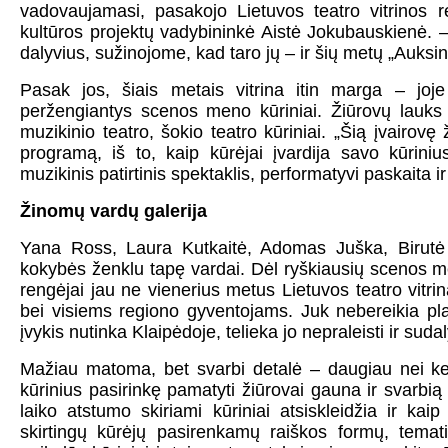
vadovaujamasi, pasakojo Lietuvos teatro vitrinos 
kultūros projektų vadybininkė Aistė Jokubauskienė. – 
dalyvius, sužinojome, kad taro jų – ir šių metų „Auksin
Pasak jos, šiais metais vitrina itin marga – joje 
peržengiantys scenos meno kūriniai. Žiūrovų lauks dr
muzikinio teatro, šokio teatro kūriniai. „Šią įvairovę 
programą, iš to, kaip kūrėjai įvardija savo kūriniu
muzikinis patirtinis spektaklis, performatyvi paskaita i
Žinomų vardų galerija
Yana Ross, Laura Kutkaitė, Adomas Juška, Birutė 
kokybės ženklu tapę vardai. Dėl ryškiausių scenos me
rengėjai jau ne vienerius metus Lietuvos teatro vitri
bei visiems regiono gyventojams. Juk nebereikia plan
įvykis nutinka Klaipėdoje, telieka jo nepraleisti ir sudal
Mažiau matoma, bet svarbi detalė – daugiau nei kel
kūrinius pasirinkę pamatyti žiūrovai gauna ir svarbią 
laiko atstumo skiriami kūriniai atsiskleidžia ir ka
skirtingų kūrėjų pasirenkamų raiškos formų, temat