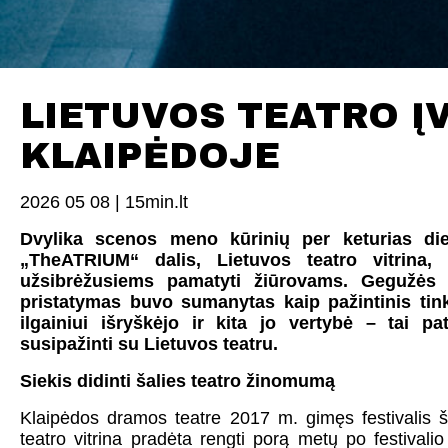
LIETUVOS TEATRO Į
KLAIPĖDOJE
2026 05 08 |
15min.lt
Dvylika scenos meno kūrinių per keturias dien
„TheATRIUM“ dalis, Lietuvos teatro vitrina,
užsibrėžusiems pamatyti žiūrovams. Gegužės 
pristatymas buvo sumanytas kaip pažintinis tin
ilgainiui išryškėjo ir kita jo vertybė – tai 
susipažinti su Lietuvos teatru.
Siekis didinti šalies teatro žinomumą
Klaipėdos dramos teatre 2017 m. gimęs festivalis 
teatro vitrina pradėta rengti porą metų po festivali