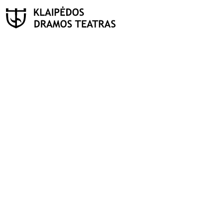
PAIEŠKA
Teatras
ISTORIJA
KŪRĖJAI
REPERTUARAS
FESTIVALIS „THEATRIUM”
EDUKACIJA IR PARODOS
KULTŪROS PASAS
VIRTUALUS TURAS