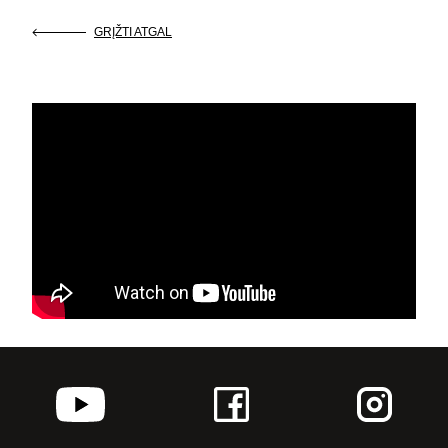
KONTAKTAI
GRĮŽTI ATGAL
PARTNERIAI
TEATRO KASA
KARJERA IR SAVANORYSTĖ
PRISIJUNGTI
-
+
=