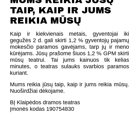
MUMS REIKIA JŪSŲ
FESTIVALIS „THEATRIUM”
TAIP, KAIP IR JUMS
EDUKACIJA IR PARODOS
REIKIA MŪSŲ
KULTŪROS PASAS
VIRTUALUS TURAS
Kaip ir kiekvienais metais, gyventojai iki
gegužės 2 d. gali skirti 1,2 % gyventojų pajamų
mokesčio paramos gavėjams, tarp jų ir meno
Žiūrovams
kūrėjams. Jūsų prašome šiuos 1,2 % GPM skirti
mūsų teatrui. Tai jums kainuos tik kelias
DOVANŲ KUPONAS
minutes, o teatras sulauks svarbios paramos
BILIETAI IR NUOLAIDOS
kuriant.
INFORMACIJA ASMENIMS SU NEGALIA
Mums reikia jūsų taip, kaip ir jums reikia mūsų.
KAVINĖ „DRAMA-CHA-CHA”
Nuoširdžiai dėkojame.
ATRIBUTIKA
NAUJIENOS
BĮ Klaipėdos dramos teatras
VAIKŲ TEATRO STUDIJA
Įmonės kodas 190754830
Kontaktai