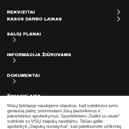
REKVIZITAI
KASOS DARBO LAIKAS
SALIŲ PLANAI
INFORMACIJA ŽIŪROVAMS
DOKUMENTAI
ŽINIASKLAIDA
Mūsų tinklapyje naudojame slapukus, kad suteiktume jums
geriausią patirtį, prisimindami Jūsų pasirinkimus ir
pakartotinius apsilankymus. Spustelėdami „Sutikti su visais“
sutinkate su VISŲ slapukų naudojimu. Tačiau galite
apsilankyti „Slapukų nustatymai“, kad pateiktumėte užtikrintą