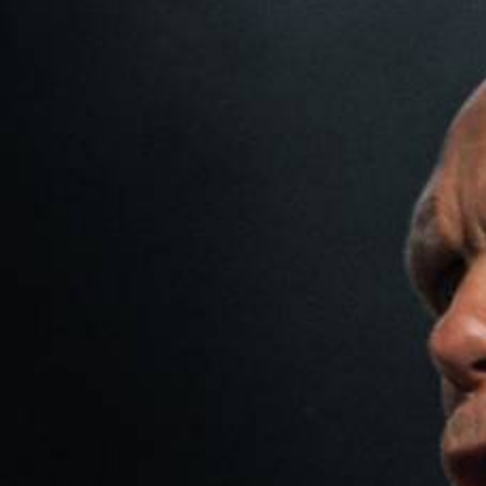
-
+
=
PRISIJUNGTI