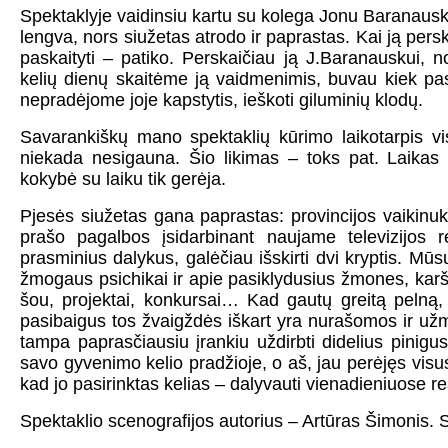
Spektaklyje vaidinsiu kartu su kolega Jonu Baranausk
lengva, nors siužetas atrodo ir paprastas. Kai ją per
paskaityti – patiko. Perskaičiau ją J.Baranauskui, n
kelių dienų skaitėme ją vaidmenimis, buvau kiek pas
nepradėjome joje kapstytis, ieškoti giluminių klodų.
Savarankiškų mano spektaklių kūrimo laikotarpis v
niekada nesigauna. Šio likimas – toks pat. Laikas
kokybė su laiku tik gerėja.
Pjesės siužetas gana paprastas: provincijos vaikinuk
prašo pagalbos įsidarbinant naujame televizijos r
prasminius dalykus, galėčiau išskirti dvi kryptis. Mū
žmogaus psichikai ir apie pasiklydusius žmones, kar
šou, projektai, konkursai… Kad gautų greitą pelną, 
pasibaigus tos žvaigždės iškart yra nurašomos ir už
tampa paprasčiausiu įrankiu uždirbti didelius pini
savo gyvenimo kelio pradžioje, o aš, jau perėjęs visus
kad jo pasirinktas kelias – dalyvauti vienadieniuose re
Spektaklio scenografijos autorius – Artūras Šimonis. S