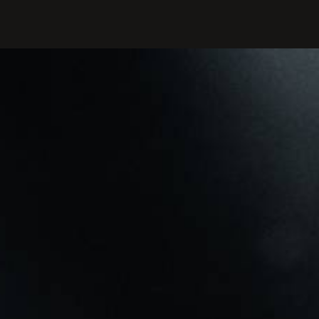
PROFILIS
Žiūrovams
DOVANŲ KUPONAS
BILIETAI IR NUOLAIDOS
INFORMACIJA ASMENIMS SU
NEGALIA
KAVINĖ „DRAMA-CHA-CHA”
ATRIBUTIKA
NAUJIENOS