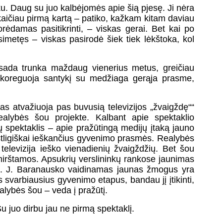
u. Daug su juo kalbėjomės apie šią pjesę. Ji nėra
skaičiau pirmą kartą – patiko, kažkam kitam daviau
orėdamas pasitikrinti, – viskas gerai. Bet kai po
imetęs – viskas pasirodė šiek tiek lėkštoka, kol
isada trunka maždaug vienerius metus, greičiau
 koreguoja santykį su medžiaga gerąja prasme,
as atvažiuoja pas buvusią televizijos „žvaigždę““
ealybės šou projekte. Kalbant apie spektaklio
sų spektaklis – apie pražūtingą medijų įtaką jauno
štligiškai ieškančius gyvenimo prasmės. Realybės
televizija ieško vienadienių žvaigždžių. Bet šou
mirštamos. Apsukrių verslininkų rankose jaunimas
gus. J. Baranausko vaidinamas jaunas žmogus yra
 svarbiausius gyvenimo etapus, bandau jį įtikinti,
alybės šou – veda į pražūtį.
u juo dirbu jau ne pirmą spektaklį.