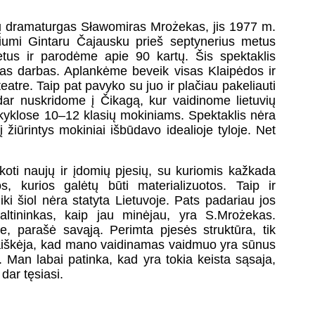
enkų dramaturgas Sławomiras Mrożekas, jis 1977 m.
riumi Gintaru Čajausku prieš septynerius metus
etus ir parodėme apie 90 kartų. Šis spektaklis
škas darbas. Aplankėme beveik visas Klaipėdos ir
atre. Taip pat pavyko su juo ir plačiau pakeliauti
e dar nuskridome į Čikagą, kur vaidinome lietuvių
yklose 10–12 klasių mokiniams. Spektaklis nėra
žiūrintys mokiniai išbūdavo idealioje tyloje. Net
škoti naujų ir įdomių pjesių, su kuriomis kažkada
os, kurios galėtų būti materializuotos. Taip ir
i šiol nėra statyta Lietuvoje. Pats padariau jos
ltininkas, kaip jau minėjau, yra S.Mrożekas.
, parašė savąją. Perimta pjesės struktūra, tik
paaiškėja, kad mano vaidinamas vaidmuo yra sūnus
 Man labai patinka, kad yra tokia keista sąsaja,
dar tęsiasi.