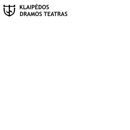
PAIEŠKA
Teatras
ISTORIJA
KŪRĖJAI
REPERTUARAS
FESTIVALIS „THEATRIUM”
EDUKACIJA IR PARODOS
KULTŪROS PASAS
VIRTUALUS TURAS