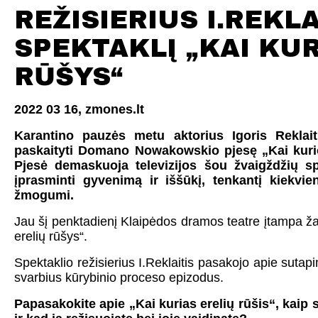
REŽISIERIUS I.REKLA
SPEKTAKLĮ „KAI KUR
RŪŠYS“
2022 03 16,
zmones.lt
Karantino pauzės metu aktorius Igoris Reklai
paskaityti Domano Nowakowskio pjesę „Kai kurios 
Pjesė demaskuoja televizijos šou žvaigždžių s
įprasminti gyvenimą ir iššūkį, tenkantį kiekvi
žmogumi.
Jau šį penktadienį Klaipėdos dramos teatre įtampa žai
erelių rūšys“.
Spektaklio režisierius I.Reklaitis pasakojo apie suta
svarbius kūrybinio proceso epizodus.
Papasakokite apie „Kai kurias erelių rūšis“, kaip 