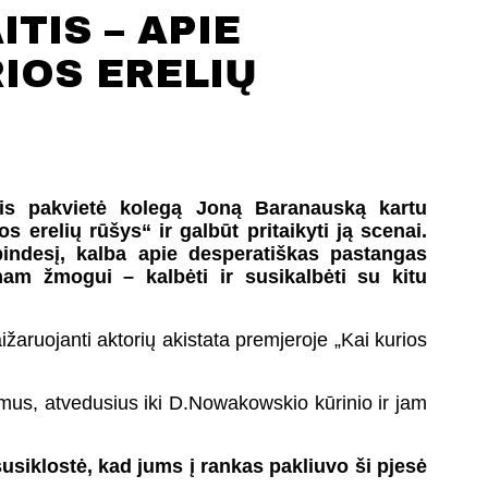
ITIS – APIE
IOS ERELIŲ
tis pakvietė kolegą Joną Baranauską kartu
erelių rūšys“ ir galbūt pritaikyti ją scenai.
pindesį, kalba apie desperatiškas pastangas
enam žmogui – kalbėti ir susikalbėti su kitu
žaruojanti aktorių akistata premjeroje „Kai kurios
pimus, atvedusius iki D.Nowakowskio kūrinio ir jam
susiklostė, kad jums į rankas pakliuvo ši pjesė