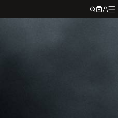
0
KREPŠELIS
Kontaktai
KONTAKTAI
PARTNERIAI
TEATRO KASA
KARJERA IR SAVANORYSTĖ