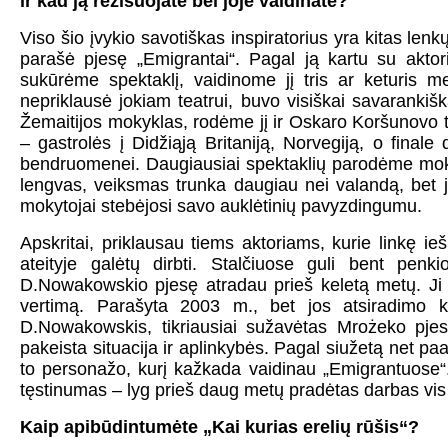
ir kad ją režisuojate bei joje vaidinate?
Viso šio įvykio savotiškas inspiratorius yra kitas l
parašė pjesę „Emigrantai“. Pagal ją kartu su akto
sukūrėme spektaklį, vaidinome jį tris ar keturis m
nepriklausė jokiam teatrui, buvo visiškai savaranki
Žemaitijos mokyklas, rodėme jį ir Oskaro Koršunovo te
– gastrolės į Didžiąją Britaniją, Norvegiją, o final
bendruomenei. Daugiausiai spektaklių parodėme mok
lengvas, veiksmas trunka daugiau nei valandą, bet jį 
mokytojai stebėjosi savo auklėtinių pavyzdingumu.
Apskritai, priklausau tiems aktoriams, kurie linkę ie
ateityje galėtų dirbti. Stalčiuose guli bent penki
D.Nowakowskio pjesę atradau prieš keletą metų. Ji ik
vertimą. Parašyta 2003 m., bet jos atsiradimo ka
D.Nowakowskis, tikriausiai sužavėtas Mrożeko pjese
pakeista situacija ir aplinkybės. Pagal siužetą net 
to personažo, kurį kažkada vaidinau „Emigrantuose“.
tęstinumas – lyg prieš daug metų pradėtas darbas vis 
Kaip apibūdintumėte „Kai kurias erelių rūšis“?