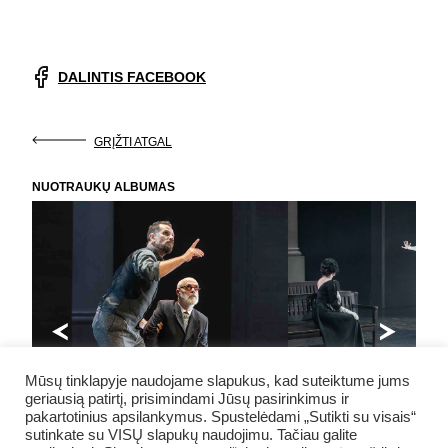
DALINTIS FACEBOOK
GRĮŽTI ATGAL
NUOTRAUKŲ ALBUMAS
Mūsų tinklapyje naudojame slapukus, kad suteiktume jums
geriausią patirtį, prisimindami Jūsų pasirinkimus ir
pakartotinius apsilankymus. Spustelėdami „Sutikti su visais“
sutinkate su VISŲ slapukų naudojimu. Tačiau galite