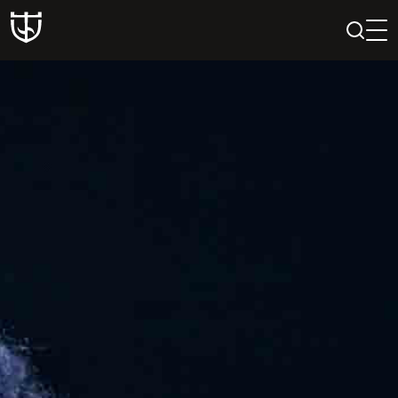
PAIEŠKA
PROFILIS
KREPŠELIS
Teatras
ISTORIJA
KŪRĖJAI
REPERTUARAS