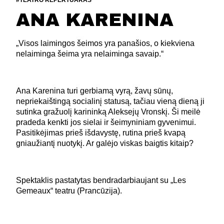
#TEATRO REPERTUARAS
ANA KARENINA
„Visos laimingos šeimos yra panašios, o kiekviena
nelaiminga šeima yra nelaiminga savaip.“
Ana Karenina turi gerbiamą vyrą, žavų sūnų,
nepriekaištingą socialinį statusą, tačiau vieną dieną ji
sutinka gražuolį karininką Aleksejų Vronskį. Ši meilė
pradeda kenkti jos sielai ir šeimyniniam gyvenimui.
Pasitikėjimas prieš išdavystę, rutina prieš kvapą
gniaužiantį nuotykį. Ar galėjo viskas baigtis kitaip?
Spektaklis pastatytas bendradarbiaujant su „Les
Gemeaux“ teatru (Prancūzija).