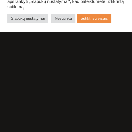
apsilankyti „Slapukų nustatymai“, kad pateiktumėte užtikrintą
sutikimą.
Slapukų nustatymai
Nesutinku
Sutikti su visais
NE NUODĖMĖ
TEATRE
APSILANKYTI
DAUGIAU NEI
VIENĄ KARTĄ