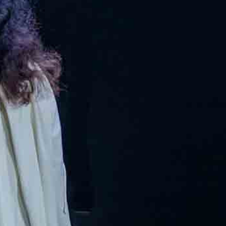
FESTIVALIS „THEATRIUM”
EDUKACIJA IR PARODOS
KULTŪROS PASAS
VIRTUALUS TURAS
Žiūrovams
DOVANŲ KUPONAS
BILIETAI IR NUOLAIDOS
INFORMACIJA ASMENIMS SU NEGALIA
KAVINĖ „DRAMA-CHA-CHA”
ATRIBUTIKA
NAUJIENOS
VAIKŲ TEATRO STUDIJA
Kontaktai