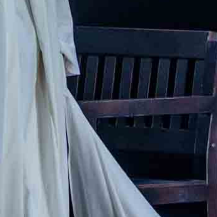
KONTAKTAI
PARTNERIAI
TEATRO KASA
KARJERA IR SAVANORYSTĖ
PRISIJUNGTI
-
+
=