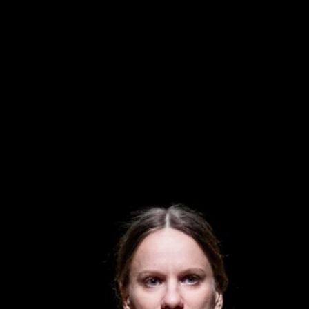
FESTIVALIS „THEATRIUM”
EDUKACIJA IR PARODOS
KULTŪROS PASAS
VIRTUALUS TURAS
Žiūrovams
DOVANŲ KUPONAS
BILIETAI IR NUOLAIDOS
INFORMACIJA ASMENIMS SU NEGALIA
KAVINĖ „DRAMA-CHA-CHA”
ATRIBUTIKA
NAUJIENOS
VAIKŲ TEATRO STUDIJA
Kontaktai