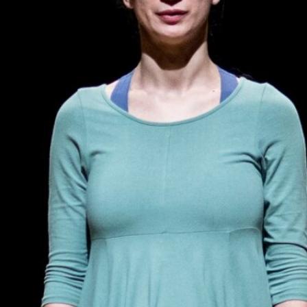
KONTAKTAI
PARTNERIAI
TEATRO KASA
KARJERA IR SAVANORYSTĖ
PRISIJUNGTI
-
+
=