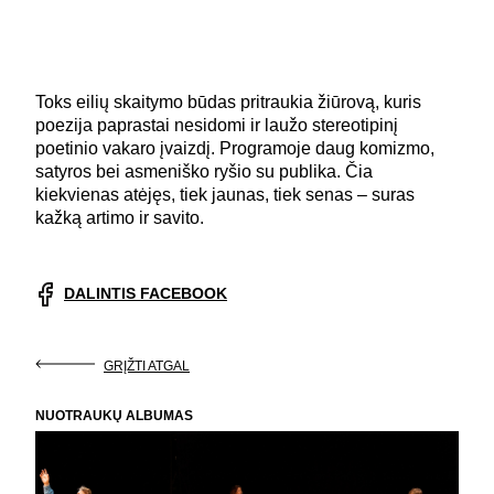
Toks eilių skaitymo būdas pritraukia žiūrovą, kuris
poezija paprastai nesidomi ir laužo stereotipinį
poetinio vakaro įvaizdį. Programoje daug komizmo,
satyros bei asmeniško ryšio su publika. Čia
kiekvienas atėjęs, tiek jaunas, tiek senas – suras
kažką artimo ir savito.
DALINTIS FACEBOOK
GRĮŽTI ATGAL
NUOTRAUKŲ ALBUMAS