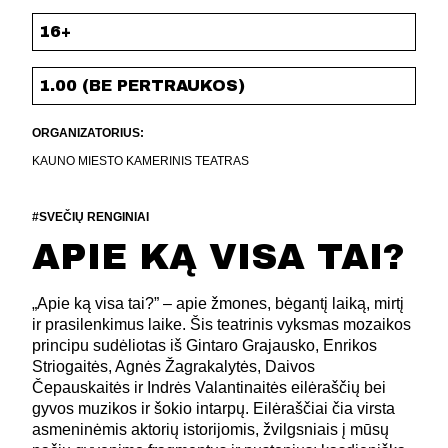
16+
1.00 (BE PERTRAUKOS)
ORGANIZATORIUS:
KAUNO MIESTO KAMERINIS TEATRAS
#SVEČIŲ RENGINIAI
APIE KĄ VISA TAI?
„Apie ką visa tai?” – apie žmones, bėgantį laiką, mirtį
ir prasilenkimus laike. Šis teatrinis vyksmas mozaikos
principu sudėliotas iš Gintaro Grajausko, Enrikos
Striogaitės, Agnės Žagrakalytės, Daivos
Čepauskaitės ir Indrės Valantinaitės eilėraščių bei
gyvos muzikos ir šokio intarpų. Eilėraščiai čia virsta
asmeninėmis aktorių istorijomis, žvilgsniais į mūsų