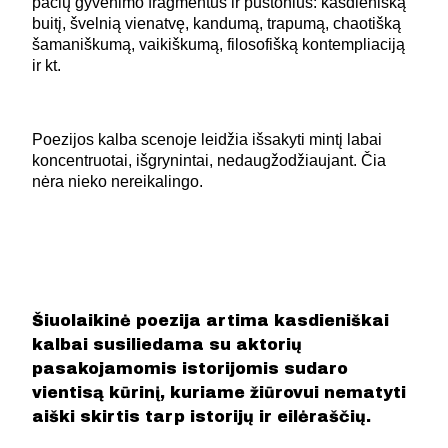
pačių gyvenimo fragmentus ir pustonius: kasdienišką
buitį, švelnią vienatvę, kandumą, trapumą, chaotišką
šamaniškumą, vaikiškumą, filosofišką kontempliaciją
ir kt.
Poezijos kalba scenoje leidžia išsakyti mintį labai
koncentruotai, išgrynintai, nedaugžodžiaujant. Čia
nėra nieko nereikalingo.
Šiuolaikinė poezija artima kasdieniškai
kalbai susiliedama su aktorių
pasakojamomis istorijomis sudaro
vientisą kūrinį, kuriame žiūrovui nematyti
aiški skirtis tarp istorijų ir eilėraščių.