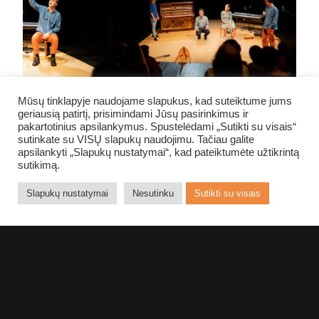
Mūsų tinklapyje naudojame slapukus, kad suteiktume jums
geriausią patirtį, prisimindami Jūsų pasirinkimus ir
pakartotinius apsilankymus. Spustelėdami „Sutikti su visais“
sutinkate su VISŲ slapukų naudojimu. Tačiau galite
apsilankyti „Slapukų nustatymai“, kad pateiktumėte užtikrintą
sutikimą.
Slapukų nustatymai
Nesutinku
Sutikti su visais
NE NUODĖMĖ