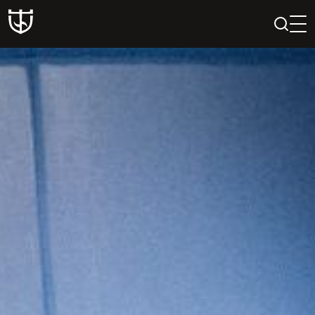
PAIEŠKA
PROFILIS
KREPŠELIS
Teatras
ISTORIJA
KŪRĖJAI
REPERTUARAS