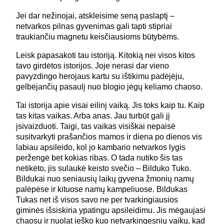
Jei dar nežinojai, atskleisime seną paslaptį –
netvarkos pilnas gyvenimas gali tapti stipriai
traukiančiu magnetu keisčiausioms būtybėms.
Leisk papasakoti tau istoriją. Kitokią nei visos kitos
tavo girdėtos istorijos. Joje nerasi dar vieno
pavyzdingo herojaus kartu su ištikimu padėjėju,
gelbėjančių pasaulį nuo blogio jėgų keliamo chaoso.
Tai istorija apie visai eilinį vaiką. Jis toks kaip tu. Kaip
tas kitas vaikas. Arba anas. Jau turbūt gali jį
įsivaizduoti. Taigi, tas vaikas visiškai nepaisė
susitvarkyti prašančios mamos ir diena po dienos vis
labiau apsileido, kol jo kambario netvarkos lygis
peržengė bet kokias ribas. O tada nutiko šis tas
netikėto, jis sulaukė keisto svečio – Bilduko Tuko.
Bildukai nuo seniausių laikų gyvena žmonių namų
palėpėse ir kituose namų kampeliuose. Bildukas
Tukas net iš visos savo ne per tvarkingiausios
giminės išsiskiria ypatingu apsileidimu. Jis mėgaujasi
chaosu ir nuolat ieško kuo netvarkingesnių vaikų, kad