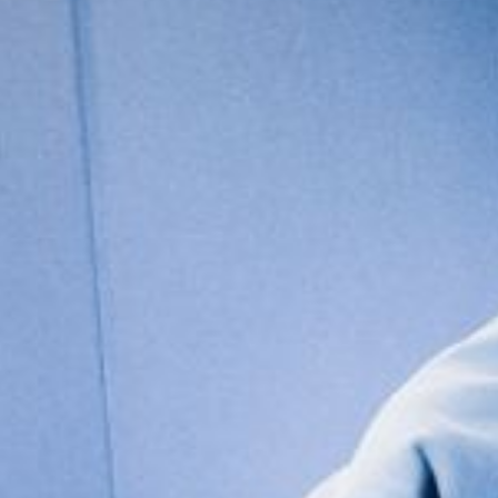
FESTIVALIS „THEATRIUM”
EDUKACIJA IR PARODOS
KULTŪROS PASAS
VIRTUALUS TURAS
Žiūrovams
DOVANŲ KUPONAS
BILIETAI IR NUOLAIDOS
INFORMACIJA ASMENIMS SU NEGALIA
KAVINĖ „DRAMA-CHA-CHA”
ATRIBUTIKA
NAUJIENOS
VAIKŲ TEATRO STUDIJA
Kontaktai