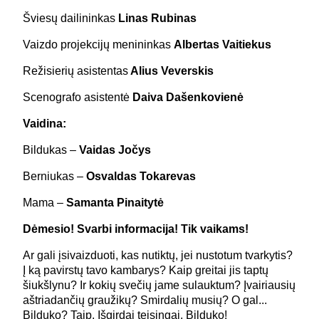
Šviesų dailininkas
Linas Rubinas
Vaizdo projekcijų menininkas
Albertas Vaitiekus
Režisierių asistentas
Alius Veverskis
Scenografo asistentė
Daiva Dašenkovienė
Vaidina:
Bildukas –
Vaidas Jočys
Berniukas –
Osvaldas Tokarevas
Mama –
Samanta Pinaitytė
Dėmesio! Svarbi informacija! Tik vaikams!
Ar gali įsivaizduoti, kas nutiktų, jei nustotum tvarkytis?
Į ką pavirstų tavo kambarys? Kaip greitai jis taptų
šiukšlynu? Ir kokių svečių jame sulauktum? Įvairiausių
aštriadančių graužikų? Smirdalių musių? O gal...
Bilduko? Taip. Išgirdai teisingai. Bilduko!