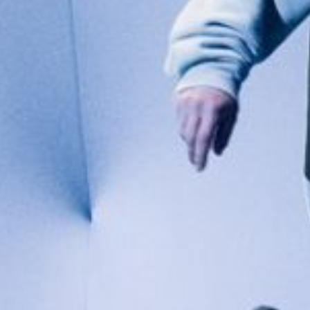
KONTAKTAI
PARTNERIAI
TEATRO KASA
KARJERA IR SAVANORYSTĖ
PRISIJUNGTI
-
+
=