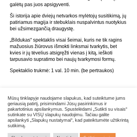
galėtų pas juos apsigyventi.
Ši istorija apie dviejų netvarkos mylėtojų susitikimą, jų
patiriamus magija ir stebuklais nuspalvintus nuotykius
bei užsimezgančią draugystę.
„Bildukas“ spektaklis visai šeimai, kuris ne tik ragins
mažuosius žiūrovus išmokti linksmai tvarkytis, bet
kvies ir jų tėvelius atsigręžti vienas į kitą, ieškoti
tarpusavio supratimo bei naujų tvarkymosi formų.
Spektaklio trukmė: 1 val. 10 min. (be pertraukos)
DALINTIS FACEBOOK
Mūsų tinklapyje naudojame slapukus, kad suteiktume jums
geriausią patirtį, prisimindami Jūsų pasirinkimus ir
pakartotinius apsilankymus. Spustelėdami „Sutikti su visais“
GRĮŽTI ATGAL
sutinkate su VISŲ slapukų naudojimu. Tačiau galite
apsilankyti „Slapukų nustatymai“, kad pateiktumėte užtikrintą
sutikimą.
NUOTRAUKŲ ALBUMAS