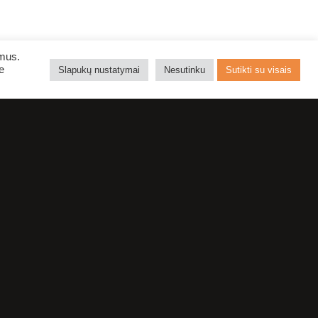
ymus.
e
Slapukų nustatymai
Nesutinku
Sutikti su visais
PREMJERA.
KORIOLANAS
KLAIPĖDOS DRAMOS TEATRAS