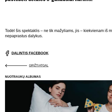
Todėl šis spektaklis – ne tik mažyliams, jis – kiekvienam iš mū
nepaprastus dalykus.
DALINTIS FACEBOOK
GRĮŽTI ATGAL
NUOTRAUKŲ ALBUMAS