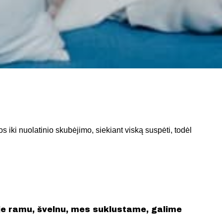
s iki nuolatinio skubėjimo, siekiant viską suspėti, todėl
oje ramu, švelnu, mes suklustame, galime