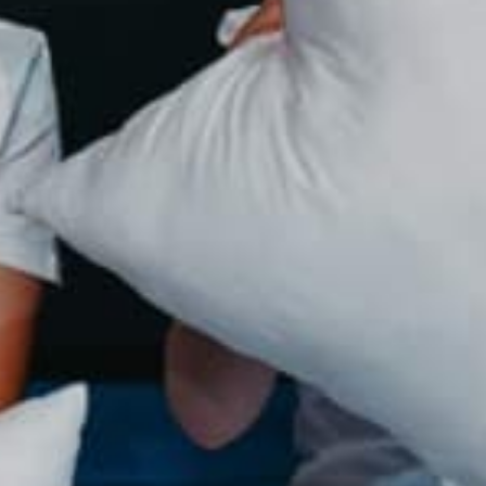
-
+
=
PRISIJUNGTI