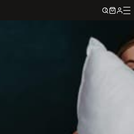
0
KREPŠELIS
Kontaktai
KONTAKTAI
PARTNERIAI
TEATRO KASA
KARJERA IR SAVANORYSTĖ