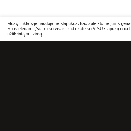
Mūsų tinklapyje naudojame slapukus, kad suteiktume jums geriaus
Spustelėdami „Sutikti su visais“ sutinkate su VISŲ slapukų naudo
užtikrintą sutikimą.
KT 10.08
KAI KURIOS
ERELIŲ RŪŠYS |
GASTROLĖS
VARĖNOJE