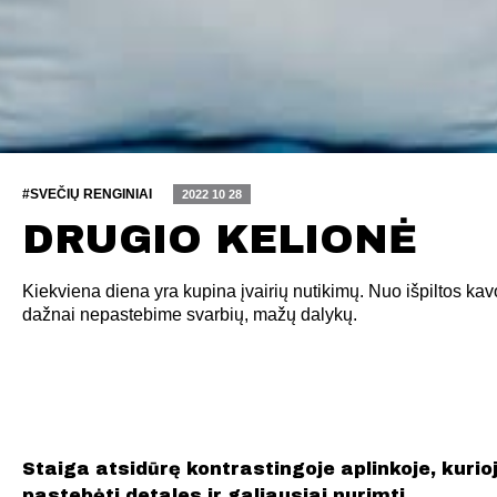
#SVEČIŲ RENGINIAI
2022 10 28
DRUGIO KELIONĖ
Kiekviena diena yra kupina įvairių nutikimų. Nuo išpiltos kavo
dažnai nepastebime svarbių, mažų dalykų.
Staiga atsidūrę kontrastingoje aplinkoje, kuri
pastebėti detales ir galiausiai nurimti.