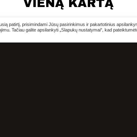
VIENĄ KARTĄ
ią patirtį, prisimindami Jūsų pasirinkimus ir pakartotinius apsilank
jimu. Tačiau galite apsilankyti „Slapukų nustatymai“, kad pateiktumėt
PN 10.09
KAI KURIOS
ERELIŲ RŪŠYS |
GASTROLĖS
VILNIUJE