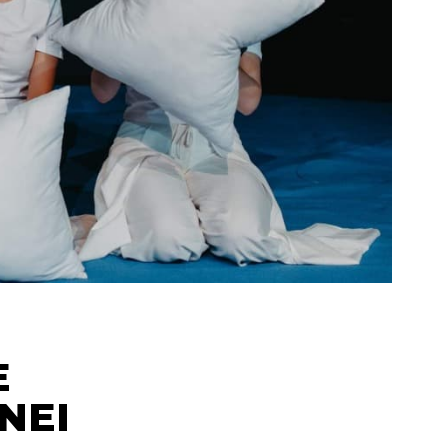
E
NEI