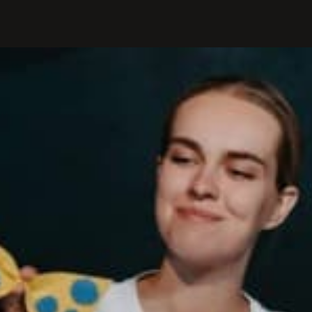
PROFILIS
Žiūrovams
DOVANŲ KUPONAS
BILIETAI IR NUOLAIDOS
INFORMACIJA ASMENIMS SU
NEGALIA
KAVINĖ „DRAMA-CHA-CHA”
ATRIBUTIKA
NAUJIENOS