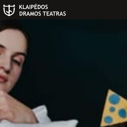
PAIEŠKA
Teatras
ISTORIJA
KŪRĖJAI
REPERTUARAS
FESTIVALIS „THEATRIUM”
EDUKACIJA IR PARODOS
KULTŪROS PASAS
VIRTUALUS TURAS