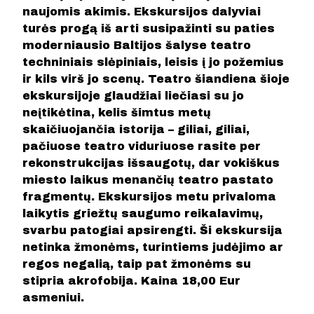
naujomis akimis. Ekskursijos dalyviai
turės progą iš arti susipažinti su paties
moderniausio Baltijos šalyse teatro
techniniais slėpiniais, leisis į jo požemius
ir kils virš jo scenų. Teatro šiandiena šioje
ekskursijoje glaudžiai liečiasi su jo
neįtikėtina, kelis šimtus metų
skaičiuojančia istorija – giliai, giliai,
pačiuose teatro viduriuose rasite per
rekonstrukcijas išsaugotų, dar vokiškus
miesto laikus menančių teatro pastato
fragmentų. Ekskursijos metu privaloma
laikytis griežtų saugumo reikalavimų,
svarbu patogiai apsirengti. Ši ekskursija
netinka žmonėms, turintiems judėjimo ar
regos negalią, taip pat žmonėms su
stipria akrofobija. Kaina 18,00 Eur
asmeniui.