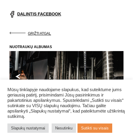
DALINTIS FACEBOOK
GRĮŽTI ATGAL
NUOTRAUKŲ ALBUMAS
Mūsų tinklapyje naudojame slapukus, kad suteiktume jums
geriausią patirtį, prisimindami Jūsų pasirinkimus ir
pakartotinius apsilankymus. Spustelėdami „Sutikti su visais“
sutinkate su VISŲ slapukų naudojimu. Tačiau galite
apsilankyti „Slapukų nustatymai“, kad pateiktumėte užtikrintą
sutikimą.
NE NUODĖMĖ
Slapukų nustatymai
Nesutinku
Sutikti su visais