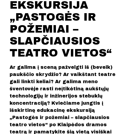
EKSKURSIJA
„PASTOGĖS IR
POŽEMIAI –
SLAPČIAUSIOS
TEATRO VIETOS“
Ar galima į sceną pažvelgti iš (beveik)
paukščio skrydžio? Ar vaikštant teatre
gali linkti keliai? Ar galima meno
šventovėje rasti neįtikėtiną aukštųjų
technologijų ir inžinerijos stebuklų
koncentraciją? Kviečiame jungtis į
išskirtinę edukacinę ekskursiją
„Pastogės ir požemiai – slapčiausios
teatro vietos“ po Klaipėdos dramos
teatrą ir pamatykite šią vietą visiškai