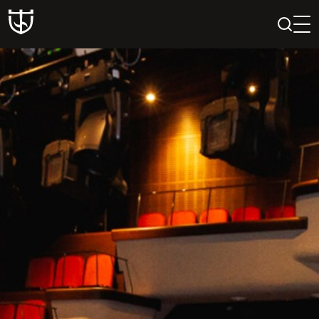
PAIEŠKA
PROFILIS
KREPŠELIS
Teatras
ISTORIJA
KŪRĖJAI
REPERTUARAS