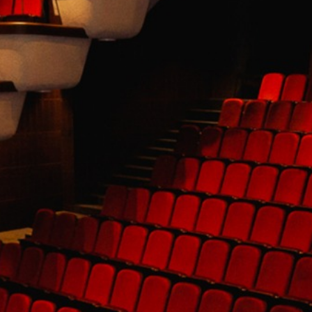
FESTIVALIS „THEATRIUM”
EDUKACIJA IR PARODOS
KULTŪROS PASAS
VIRTUALUS TURAS
Žiūrovams
DOVANŲ KUPONAS
BILIETAI IR NUOLAIDOS
INFORMACIJA ASMENIMS SU NEGALIA
KAVINĖ „DRAMA-CHA-CHA”
ATRIBUTIKA
NAUJIENOS
VAIKŲ TEATRO STUDIJA
Kontaktai