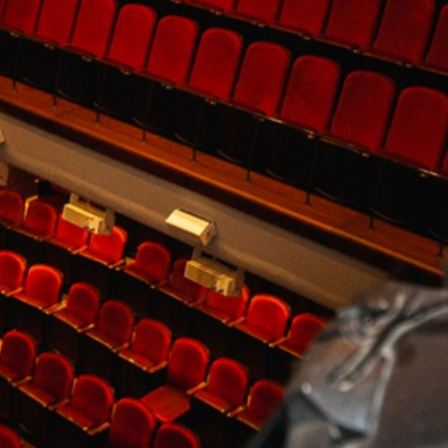
KONTAKTAI
PARTNERIAI
TEATRO KASA
KARJERA IR SAVANORYSTĖ
PRISIJUNGTI
-
+
=