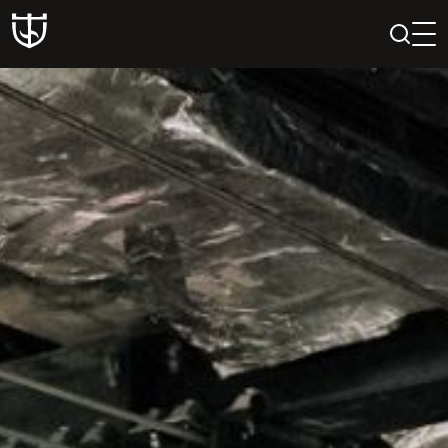
PAIEŠKA
PROFILIS
KREPŠELIS
Teatras
ISTORIJA
KŪRĖJAI
REPERTUARAS