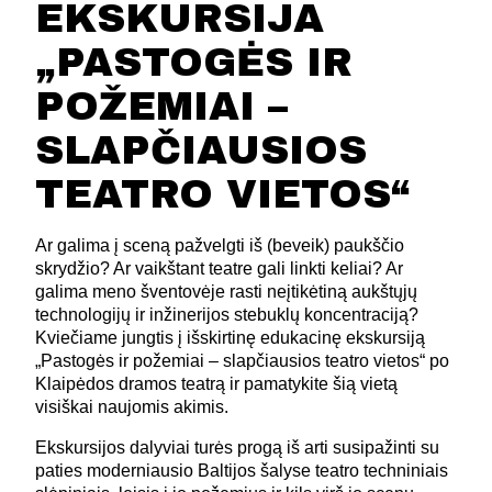
EKSKURSIJA
„PASTOGĖS IR
POŽEMIAI –
SLAPČIAUSIOS
TEATRO VIETOS“
Ar galima į sceną pažvelgti iš (beveik) paukščio
skrydžio? Ar vaikštant teatre gali linkti keliai? Ar
galima meno šventovėje rasti neįtikėtiną aukštųjų
technologijų ir inžinerijos stebuklų koncentraciją?
Kviečiame jungtis į išskirtinę edukacinę ekskursiją
„Pastogės ir požemiai – slapčiausios teatro vietos“ po
Klaipėdos dramos teatrą ir pamatykite šią vietą
visiškai naujomis akimis.
Ekskursijos dalyviai turės progą iš arti susipažinti su
paties moderniausio Baltijos šalyse teatro techniniais