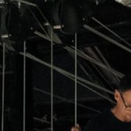
FESTIVALIS „THEATRIUM”
EDUKACIJA IR PARODOS
KULTŪROS PASAS
VIRTUALUS TURAS
Žiūrovams
DOVANŲ KUPONAS
BILIETAI IR NUOLAIDOS
INFORMACIJA ASMENIMS SU NEGALIA
KAVINĖ „DRAMA-CHA-CHA”
ATRIBUTIKA
NAUJIENOS
VAIKŲ TEATRO STUDIJA
Kontaktai