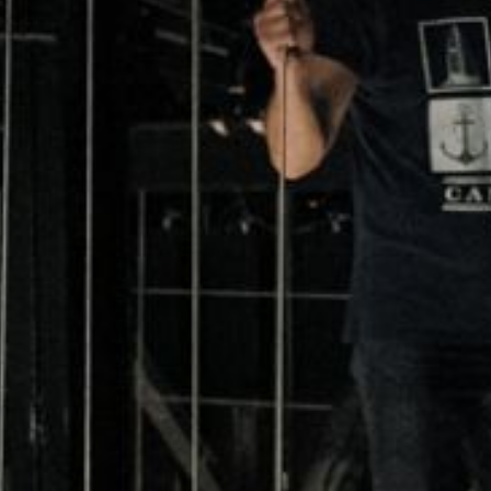
KONTAKTAI
PARTNERIAI
TEATRO KASA
KARJERA IR SAVANORYSTĖ
PRISIJUNGTI
-
+
=