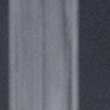
FESTIVALIS „THEATRIUM”
EDUKACIJA IR PARODOS
KULTŪROS PASAS
VIRTUALUS TURAS
Žiūrovams
DOVANŲ KUPONAS
BILIETAI IR NUOLAIDOS
INFORMACIJA ASMENIMS SU NEGALIA
KAVINĖ „DRAMA-CHA-CHA”
ATRIBUTIKA
NAUJIENOS
VAIKŲ TEATRO STUDIJA
Kontaktai