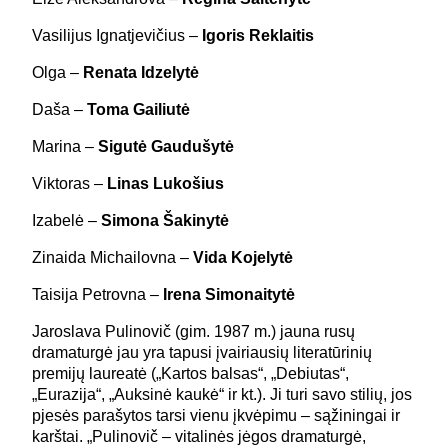
Vasilijus Ignatjevičius –
Igoris Reklaitis
Olga –
Renata Idzelytė
Daša –
Toma Gailiutė
Marina –
Sigutė Gaudušytė
Viktoras –
Linas Lukošius
Izabelė –
Simona Šakinytė
Zinaida Michailovna –
Vida Kojelytė
Taisija Petrovna –
Irena Simonaitytė
Jaroslava Pulinovič (gim. 1987 m.) jauna rusų
dramaturgė jau yra tapusi įvairiausių literatūrinių
premijų laureatė („Kartos balsas“, „Debiutas“,
„Eurazija“, „Auksinė kaukė“ ir kt.). Ji turi savo stilių, jos
pjesės parašytos tarsi vienu įkvėpimu – sąžiningai ir
karštai. „Pulinovič – vitalinės jėgos dramaturgė,