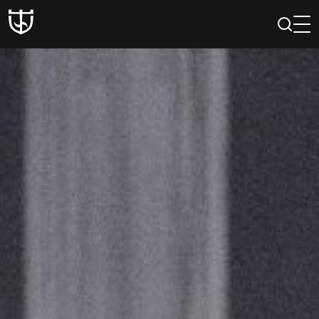
PAIEŠKA
PROFILIS
KREPŠELIS
Teatras
ISTORIJA
KŪRĖJAI
REPERTUARAS