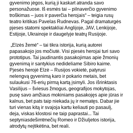
gyvenimo jėgos, kurią ji kaskart atranda savo
personažuose. Iš esmės tai – pilnaverčio gyvenimo
troškimas – juos ir paverčia herojais“ – teigia rusų
teatro kritikas Pavelas Rudnevas. Pagal dramaturgės
pjeses statomi spektakliai Anglijoje, JAV, Lenkijoje,
Estijoje, Ukrainoje ir daugelyje teatrų Rusijoje.
„Elzės žemė“ – tai tikra istorija, kurią autorei
papasakojo jos močiutė. Visi pjesės herojai turi savo
prototipus. Tai jaudinantis pasakojimas apie žmonių
gyvenimą ir santykius nedideliame Sibiro kaime.
Pjesės herojė Elzė – Rusijos vokietė, patyrusi
nelengvą gyvenimą karo ir pokario metais, bet
sulaukusi 76-erių pirmą kartą įsimyli. Jos išrinktasis
Vasilijus – šviesus žmogus, geografijos mokytojas,
pusę savo amžiaus mokiniams pasakojęs apie jūras ir
kalnus, bet pats taip niekada jų ir nematęs. Dabar jie
turi vienas kitą ir svajoja kartu keliauti po pasaulį,
deja, viskas klostosi ne taip paprastai... Tai
septyniasdešimtmečių Romeo ir Džiuljetos istorija,
atrodytų neįtikėtina, bet reali.