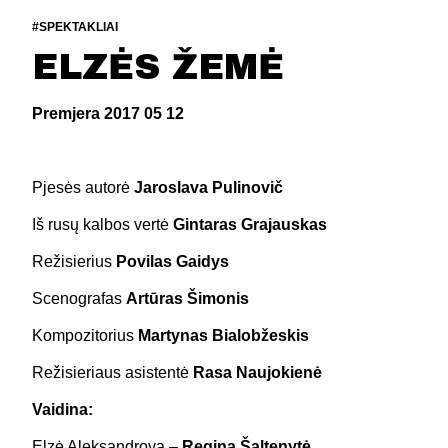
#SPEKTAKLIAI
ELZĖS ŽEMĖ
Premjera 2017 05 12
Pjesės autorė
Jaroslava Pulinovič
Iš rusų kalbos vertė
Gintaras Grajauskas
Režisierius
Povilas Gaidys
Scenografas
Artūras Šimonis
Kompozitorius
Martynas Bialobžeskis
Režisieriaus asistentė
Rasa Naujokienė
Vaidina:
Elzė Aleksandrova –
Regina Šaltenytė