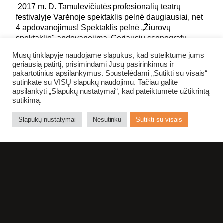
2017 m. D. Tamulevičiūtės profesionalių teatrų
festivalyje Varėnoje spektaklis pelnė daugiausiai, net
4 apdovanojimus! Spektaklis pelnė „Žiūrovų
spektaklio" apdovanojimą. Geriausiu scenografu
pripažintas Artūras Šimonis; Renata Idzelytė pelnė
Mūsų tinklapyje naudojame slapukus, kad suteiktume jums
„Geriausios atraplanės aktorės" nominaciją;
geriausią patirtį, prisimindami Jūsų pasirinkimus ir
„Geriausiu režisieriumi" pripažintas Povilas Gaidys.
pakartotinius apsilankymus. Spustelėdami „Sutikti su visais“
sutinkate su VISŲ slapukų naudojimu. Tačiau galite
apsilankyti „Slapukų nustatymai“, kad pateiktumėte užtikrintą
sutikimą.
DALINTIS FACEBOOK
Slapukų nustatymai
Nesutinku
Sutikti su visais
GRĮŽTI ATGAL
NUOTRAUKŲ ALBUMAS