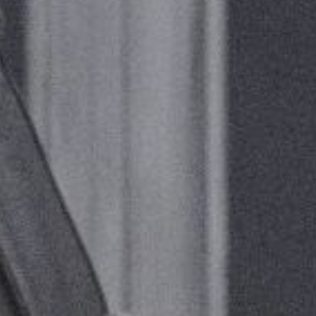
KONTAKTAI
PARTNERIAI
TEATRO KASA
KARJERA IR SAVANORYSTĖ
PRISIJUNGTI
-
+
=