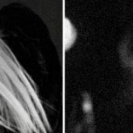
KONTAKTAI
PARTNERIAI
TEATRO KASA
KARJERA IR SAVANORYSTĖ
PRISIJUNGTI
-
+
=