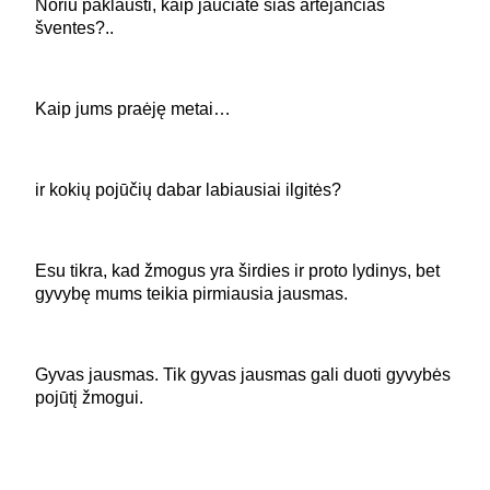
Noriu paklausti, kaip jaučiate šias artėjančias
šventes?..
Kaip jums praėję metai…
ir kokių pojūčių dabar labiausiai ilgitės?
Esu tikra, kad žmogus yra širdies ir proto lydinys, bet
gyvybę mums teikia pirmiausia jausmas.
Gyvas jausmas. Tik gyvas jausmas gali duoti gyvybės
pojūtį žmogui.