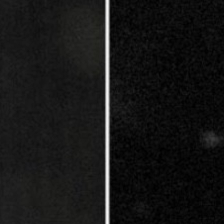
FESTIVALIS „THEATRIUM”
EDUKACIJA IR PARODOS
KULTŪROS PASAS
VIRTUALUS TURAS
Žiūrovams
DOVANŲ KUPONAS
BILIETAI IR NUOLAIDOS
INFORMACIJA ASMENIMS SU NEGALIA
KAVINĖ „DRAMA-CHA-CHA”
ATRIBUTIKA
NAUJIENOS
VAIKŲ TEATRO STUDIJA
Kontaktai