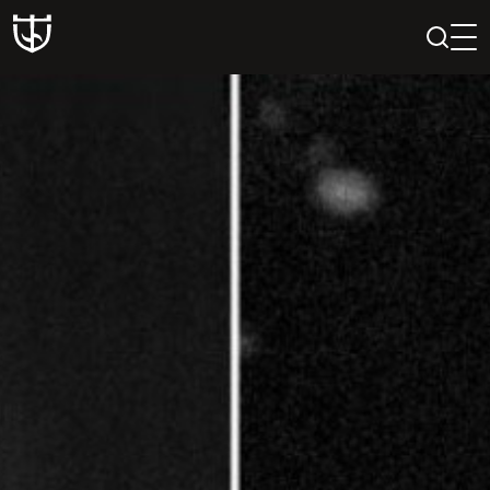
PAIEŠKA
PROFILIS
KREPŠELIS
Teatras
ISTORIJA
KŪRĖJAI
REPERTUARAS