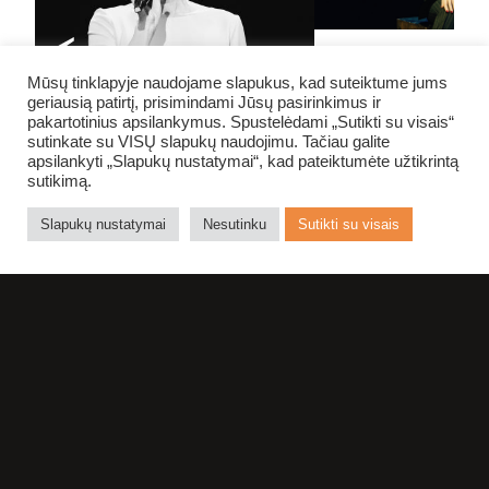
Mūsų tinklapyje naudojame slapukus, kad suteiktume jums
geriausią patirtį, prisimindami Jūsų pasirinkimus ir
pakartotinius apsilankymus. Spustelėdami „Sutikti su visais“
sutinkate su VISŲ slapukų naudojimu. Tačiau galite
apsilankyti „Slapukų nustatymai“, kad pateiktumėte užtikrintą
sutikimą.
Slapukų nustatymai
Nesutinku
Sutikti su visais
NE NUODĖMĖ
TEATRE
APSILANKYTI
DAUGIAU NEI