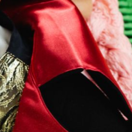
KONTAKTAI
PARTNERIAI
TEATRO KASA
KARJERA IR SAVANORYSTĖ
PRISIJUNGTI
-
+
=