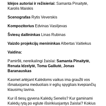
Idėjos autoriai ir režisieriai:
Samanta Pinaitytė,
Karolis Maiskis
Scenografas
Rytis Veverskis
Kompozitorius
Edvinas Vasiljevas
Šviesų dailininkas
Linas Rubinas
Vaizdo projekcijų menininkas
Albertas Vaitiekus
Vaidina:
Pamiršti, nereikalingi žaislai:
Samanta Pinaitytė,
Renata Idzelytė, Toma Gailiutė, Jonas
Baranauskas
Kasmet artėjant Kalėdoms vaikus ima graužti vos
išmatuojama meduoliais ir eglių spygliais kvepiančių
klausimų lavina.
Kur iš tiesų gyvena Kalėdų Senelis? Kur gaminami
Kalėdų rytą po eglute išsirikiuojantys žaislai? Kokius