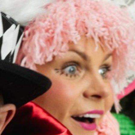
FESTIVALIS „THEATRIUM”
EDUKACIJA IR PARODOS
KULTŪROS PASAS
VIRTUALUS TURAS
Žiūrovams
DOVANŲ KUPONAS
BILIETAI IR NUOLAIDOS
INFORMACIJA ASMENIMS SU NEGALIA
KAVINĖ „DRAMA-CHA-CHA”
ATRIBUTIKA
NAUJIENOS
VAIKŲ TEATRO STUDIJA
Kontaktai