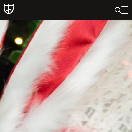
PAIEŠKA
PROFILIS
KREPŠELIS
Teatras
ISTORIJA
KŪRĖJAI
REPERTUARAS