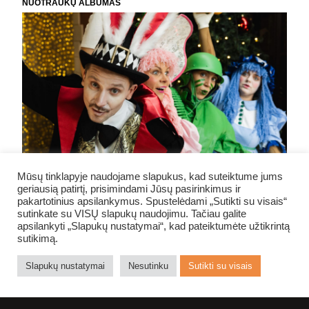
NUOTRAUKŲ ALBUMAS
Mūsų tinklapyje naudojame slapukus, kad suteiktume jums
geriausią patirtį, prisimindami Jūsų pasirinkimus ir
pakartotinius apsilankymus. Spustelėdami „Sutikti su visais“
sutinkate su VISŲ slapukų naudojimu. Tačiau galite
apsilankyti „Slapukų nustatymai“, kad pateiktumėte užtikrintą
sutikimą.
NE NUODĖMĖ
Slapukų nustatymai
Nesutinku
Sutikti su visais
TEATRE