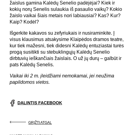
žaislus gamina Kalėdų Senelio padėjėjai? Kiek ir
kokių norų Senelis sulaukia iš pasaulio vaikų? Kokio
žaislo vaikai šiais metais nori labiausiai? Kas? Kur?
Kaip? Kodėl?
Išgerkite kakavos su zefyriukais ir nusiraminkite. Į
visus klausimus atsakysime Klaipėdos dramos teatre,
kur tiek mažesni, tiek didesni Kalėdų entuziastai turės
progą susitikti su stebuklingųjų Kalėdų Senelio
dirbtuvių ieškančiais žaislais. O už jų durų – galbūt ir
pats Kalėdų Senelis.
Vaikai iki 2 m. įleidžiami nemokamai, jei neužima
papildomos vietos.
DALINTIS FACEBOOK
GRĮŽTI ATGAL