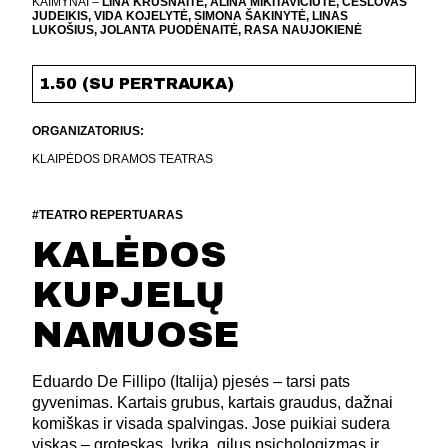
KAIMYNAI –
LINA KRUŠNAITĖ, ALINA MIKITAVIČIŪTĖ, ČESLOVAS
JUDEIKIS, VIDA KOJELYTĖ, SIMONA ŠAKINYTĖ, LINAS
LUKOŠIUS, JOLANTA PUODĖNAITĖ, RASA NAUJOKIENĖ
1.50 (SU PERTRAUKA)
ORGANIZATORIUS:
KLAIPĖDOS DRAMOS TEATRAS
#TEATRO REPERTUARAS
KALĖDOS
KUPJELŲ
NAMUOSE
Eduardo De Fillipo (Italija) pjesės – tarsi pats
gyvenimas. Kartais grubus, kartais graudus, dažnai
komiškas ir visada spalvingas. Jose puikiai sudera
viskas – groteskas, lyrika, gilus psichologizmas ir