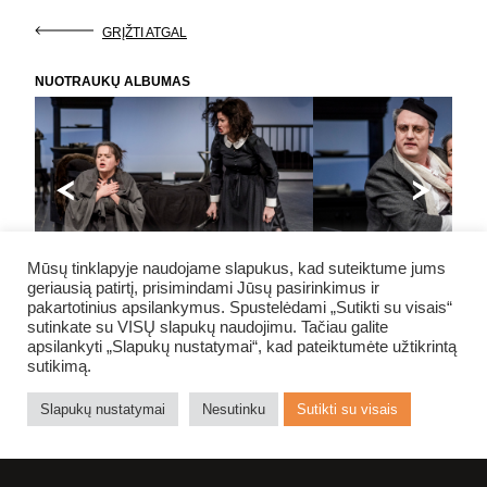
GRĮŽTI ATGAL
NUOTRAUKŲ ALBUMAS
Mūsų tinklapyje naudojame slapukus, kad suteiktume jums
geriausią patirtį, prisimindami Jūsų pasirinkimus ir
pakartotinius apsilankymus. Spustelėdami „Sutikti su visais“
sutinkate su VISŲ slapukų naudojimu. Tačiau galite
apsilankyti „Slapukų nustatymai“, kad pateiktumėte užtikrintą
sutikimą.
NE NUODĖMĖ
Slapukų nustatymai
Nesutinku
Sutikti su visais
TEATRE
APSILANKYTI