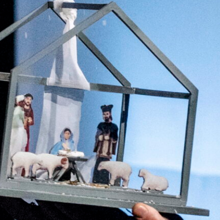
KONTAKTAI
PARTNERIAI
TEATRO KASA
KARJERA IR SAVANORYSTĖ
PRISIJUNGTI
-
+
=