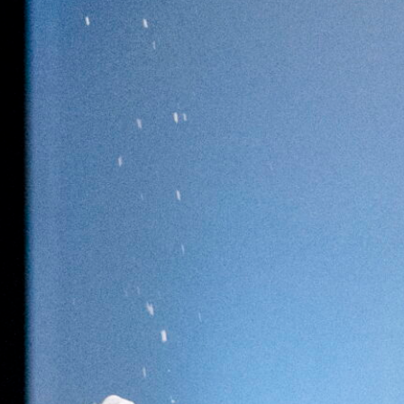
FESTIVALIS „THEATRIUM”
EDUKACIJA IR PARODOS
KULTŪROS PASAS
VIRTUALUS TURAS
Žiūrovams
DOVANŲ KUPONAS
BILIETAI IR NUOLAIDOS
INFORMACIJA ASMENIMS SU NEGALIA
KAVINĖ „DRAMA-CHA-CHA”
ATRIBUTIKA
NAUJIENOS
VAIKŲ TEATRO STUDIJA
Kontaktai