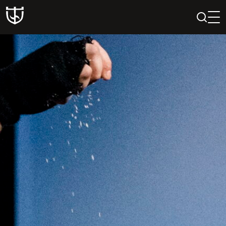
PAIEŠKA
PROFILIS
KREPŠELIS
Teatras
ISTORIJA
KŪRĖJAI
REPERTUARAS