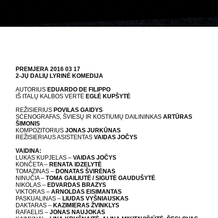
PREMJERA 2016 03 17
2-JŲ DALIŲ LYRINĖ KOMEDIJA
AUTORIUS
EDUARDO DE FILIPPO
IŠ ITALŲ KALBOS VERTĖ
EGLĖ KUPŠYTĖ
REŽISIERIUS
POVILAS GAIDYS
SCENOGRAFAS, ŠVIESŲ IR KOSTIUMŲ DAILININKAS
ARTŪRAS
ŠIMONIS
KOMPOZITORIUS
JONAS JURKŪNAS
REŽISIERIAUS ASISTENTAS
VAIDAS JOČYS
VAIDINA:
LUKAS KUPJELAS –
VAIDAS JOČYS
KONČETA –
RENATA IDZELYTĖ
TOMAZINAS –
DONATAS ŠVIRĖNAS
NINUČIA –
TOMA GAILIUTĖ / SIGUTĖ GAUDUŠYTĖ
NIKOLAS –
EDVARDAS BRAZYS
VIKTORAS –
ARNOLDAS EISIMANTAS
PASKUALINAS –
LIUDAS VYŠNIAUSKAS
DAKTARAS –
KAZIMIERAS ŽVINKLYS
RAFAELIS –
JONAS NAUJOKAS