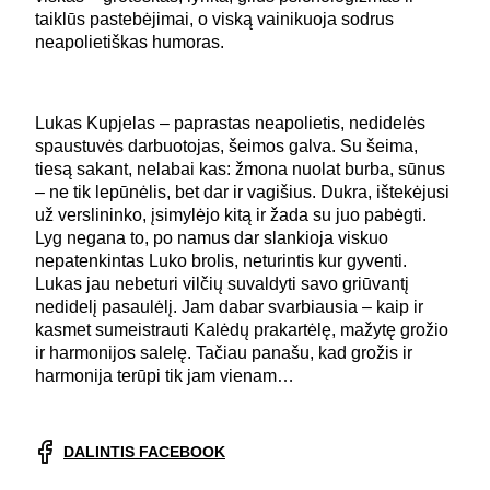
taiklūs pastebėjimai, o viską vainikuoja sodrus
neapolietiškas humoras.
Lukas Kupjelas – paprastas neapolietis, nedidelės
spaustuvės darbuotojas, šeimos galva. Su šeima,
tiesą sakant, nelabai kas: žmona nuolat burba, sūnus
– ne tik lepūnėlis, bet dar ir vagišius. Dukra, ištekėjusi
už verslininko, įsimylėjo kitą ir žada su juo pabėgti.
Lyg negana to, po namus dar slankioja viskuo
nepatenkintas Luko brolis, neturintis kur gyventi.
Lukas jau nebeturi vilčių suvaldyti savo griūvantį
nedidelį pasaulėlį. Jam dabar svarbiausia – kaip ir
kasmet sumeistrauti Kalėdų prakartėlę, mažytę grožio
ir harmonijos salelę. Tačiau panašu, kad grožis ir
harmonija terūpi tik jam vienam…
DALINTIS FACEBOOK