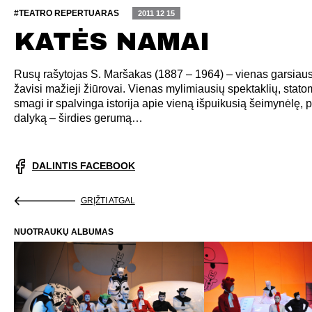
#TEATRO REPERTUARAS
2011 12 15
KATĖS NAMAI
Rusų rašytojas S. Maršakas (1887 – 1964) – vienas garsiausių
žavisi mažieji žiūrovai. Vienas mylimiausių spektaklių, stat
smagi ir spalvinga istorija apie vieną išpuikusią šeimynėlę, 
dalyką – širdies gerumą…
DALINTIS FACEBOOK
GRĮŽTI ATGAL
NUOTRAUKŲ ALBUMAS