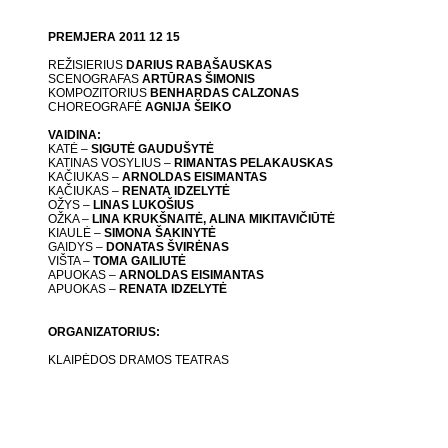
PREMJERA 2011 12 15
REŽISIERIUS
DARIUS RABAŠAUSKAS
SCENOGRAFAS
ARTŪRAS ŠIMONIS
KOMPOZITORIUS
BENHARDAS CALZONAS
CHOREOGRAFĖ
AGNIJA ŠEIKO
VAIDINA:
KATĖ –
SIGUTĖ GAUDUŠYTĖ
KATINAS VOSYLIUS –
RIMANTAS PELAKAUSKAS
KAČIUKAS –
ARNOLDAS EISIMANTAS
KAČIUKAS –
RENATA IDZELYTĖ
OŽYS –
LINAS LUKOŠIUS
OŽKA –
LINA KRUKŠNAITĖ, ALINA MIKITAVIČIŪTĖ
KIAULĖ –
SIMONA ŠAKINYTĖ
GAIDYS –
DONATAS ŠVIRĖNAS
VIŠTA –
TOMA GAILIUTĖ
APUOKAS –
ARNOLDAS EISIMANTAS
APUOKAS –
RENATA IDZELYTĖ
ORGANIZATORIUS:
KLAIPĖDOS DRAMOS TEATRAS