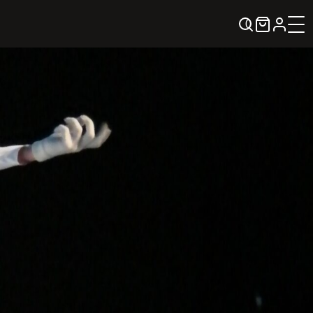
0
KREPŠELIS
Kontaktai
KONTAKTAI
PARTNERIAI
TEATRO KASA
KARJERA IR SAVANORYSTĖ