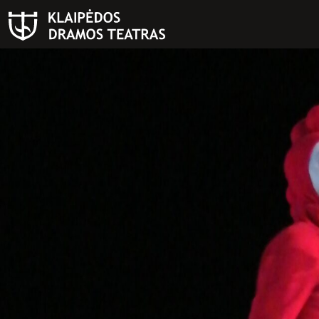
PAIEŠKA
Teatras
ISTORIJA
KŪRĖJAI
REPERTUARAS
FESTIVALIS „THEATRIUM”
EDUKACIJA IR PARODOS
KULTŪROS PASAS
VIRTUALUS TURAS