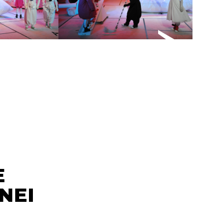
E
NEI