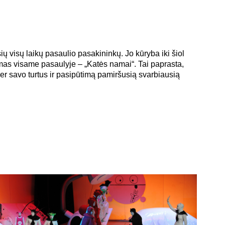
 visų laikų pasaulio pasakininkų. Jo kūryba iki šiol
omas visame pasaulyje – „Katės namai“. Tai paprasta,
per savo turtus ir pasipūtimą pamiršusią svarbiausią