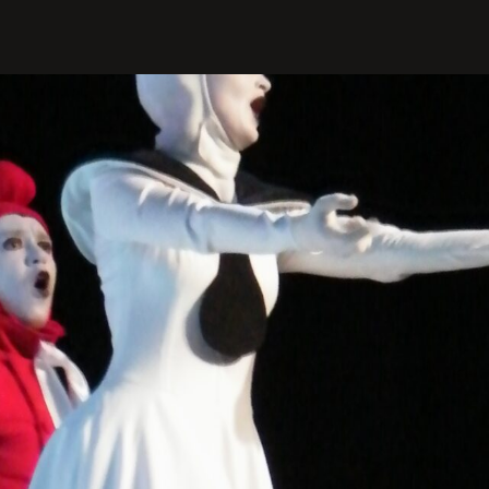
PROFILIS
Žiūrovams
DOVANŲ KUPONAS
BILIETAI IR NUOLAIDOS
INFORMACIJA ASMENIMS SU
NEGALIA
KAVINĖ „DRAMA-CHA-CHA”
ATRIBUTIKA
NAUJIENOS