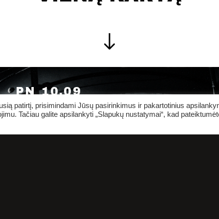
PN 10.09
ią patirtį, prisimindami Jūsų pasirinkimus ir pakartotinius apsilank
jimu. Tačiau galite apsilankyti „Slapukų nustatymai“, kad pateiktumėt
KAI KURIOS
ERELIŲ RŪŠYS |
GASTROLĖS
VILNIUJE