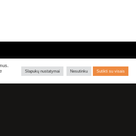
PREMJERA.
ymus.
e
Slapukų nustatymai
Nesutinku
Sutikti su visais
KORIOLANO
SAPNAI
KLAIPĖDOS DRAMOS TEATRAS