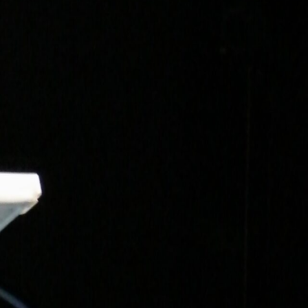
-
+
=
PRISIJUNGTI