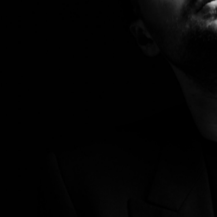
FESTIVALIS „THEATRIUM”
EDUKACIJA IR PARODOS
KULTŪROS PASAS
VIRTUALUS TURAS
Žiūrovams
DOVANŲ KUPONAS
BILIETAI IR NUOLAIDOS
INFORMACIJA ASMENIMS SU NEGALIA
KAVINĖ „DRAMA-CHA-CHA”
ATRIBUTIKA
NAUJIENOS
VAIKŲ TEATRO STUDIJA
Kontaktai