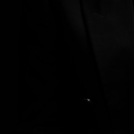
KONTAKTAI
PARTNERIAI
TEATRO KASA
KARJERA IR SAVANORYSTĖ
PRISIJUNGTI
-
+
=