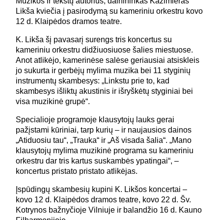
Muzikos ir tekstų autorius, dainininkas Kazimieras
Likša kviečia į pasirodymą su kameriniu orkestru kovo
12 d. Klaipėdos dramos teatre.
K. Likša šį pavasarį surengs tris koncertus su
kameriniu orkestru didžiuosiuose šalies miestuose.
Anot atlikėjo, kamerinėse salėse geriausiai atsiskleis
jo sukurta ir gerbėjų mylima muzika bei 11 styginių
instrumentų skambesys: „Linkstu prie to, kad
skambesys išliktų akustinis ir išryškėtų styginiai bei
visa muzikinė grupė“.
Specialioje programoje klausytojų lauks gerai
pažįstami kūriniai, tarp kurių – ir naujausios dainos
„Atiduosiu tau“, „Trauka“ ir „Aš visada šalia“. „Mano
klausytojų mylima muzikinė programa su kameriniu
orkestru dar tris kartus suskambės ypatingai“, –
koncertus pristato pristato atlikėjas.
Įspūdingų skambesių kupini K. Likšos koncertai –
kovo 12 d. Klaipėdos dramos teatre, kovo 22 d. Šv.
Kotrynos bažnyčioje Vilniuje ir balandžio 16 d. Kauno