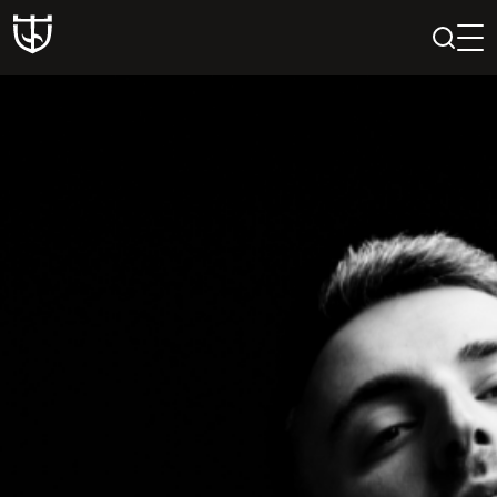
PAIEŠKA
PROFILIS
KREPŠELIS
Teatras
ISTORIJA
KŪRĖJAI
REPERTUARAS