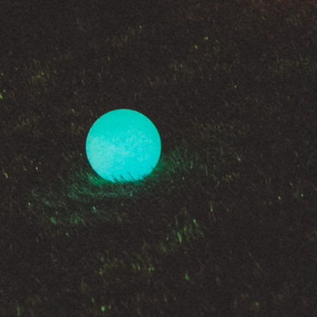
KONTAKTAI
PARTNERIAI
TEATRO KASA
KARJERA IR SAVANORYSTĖ
PRISIJUNGTI
-
+
=