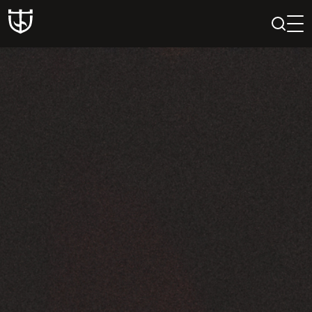
PAIEŠKA
PROFILIS
KREPŠELIS
Teatras
ISTORIJA
KŪRĖJAI
REPERTUARAS