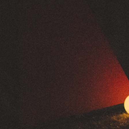
FESTIVALIS „THEATRIUM”
EDUKACIJA IR PARODOS
KULTŪROS PASAS
VIRTUALUS TURAS
Žiūrovams
DOVANŲ KUPONAS
BILIETAI IR NUOLAIDOS
INFORMACIJA ASMENIMS SU NEGALIA
KAVINĖ „DRAMA-CHA-CHA”
ATRIBUTIKA
NAUJIENOS
VAIKŲ TEATRO STUDIJA
Kontaktai