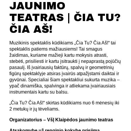
JAUNIMO
TEATRAS | ČIA TU?
ČIA AŠ!
Muzikinis spektaklis kūdikiams „Čia Tu? Čia Aš!“ tai
spektaklis patiems mažiausiems! Tai smagus
žaidimas, kuriame mažieji kartu mokysis atrasti,
stebėti, prisiliesti ir kartu įsitraukti į nepaprastą pojūčių
pasaulį. Iš įvairiausių faktūrų, spalvų ir geometrinių
figūrų spektaklyje atsiras įvairūs atpažįstami daiktai ir
gyvūnai. Specialiai šiam spektakliui sukurta muzika –
ypač dinamiška, spalvinga ir atliekama įvairiausiais
instrumentais kartu su balsu.
„Čia Tu? Čia Aš!“ skirtas kūdikiams nuo 6 mėnesių iki
2 metukų ir jų tėveliams.
Organizatorius – VšĮ Klaipėdos jaunimo teatras
Atsakomybę už renginio kokybę prisiima