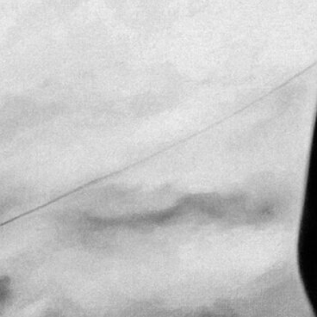
KONTAKTAI
PARTNERIAI
TEATRO KASA
KARJERA IR SAVANORYSTĖ
PRISIJUNGTI
-
+
=