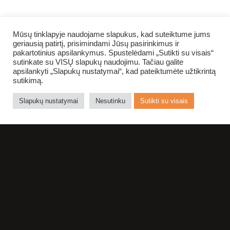
DALINTIS FACEBOOK
Mūsų tinklapyje naudojame slapukus, kad suteiktume jums
geriausią patirtį, prisimindami Jūsų pasirinkimus ir
pakartotinius apsilankymus. Spustelėdami „Sutikti su visais“
GRĮŽTI ATGAL
sutinkate su VISŲ slapukų naudojimu. Tačiau galite
apsilankyti „Slapukų nustatymai“, kad pateiktumėte užtikrintą
sutikimą.
NUOTRAUKŲ ALBUMAS
Slapukų nustatymai
Nesutinku
Sutikti su visais