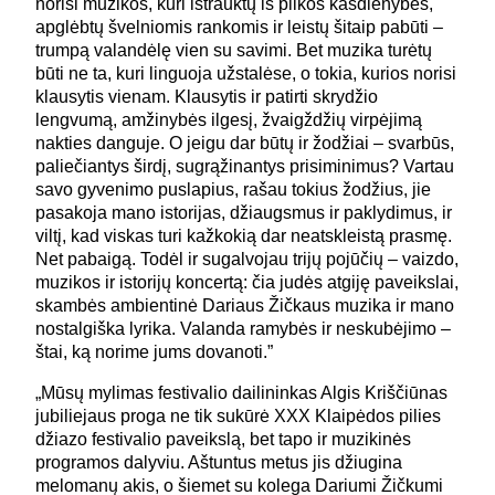
norisi muzikos, kuri ištrauktų iš pilkos kasdienybės,
apglėbtų švelniomis rankomis ir leistų šitaip pabūti –
trumpą valandėlę vien su savimi. Bet muzika turėtų
būti ne ta, kuri linguoja užstalėse, o tokia, kurios norisi
klausytis vienam. Klausytis ir patirti skrydžio
lengvumą, amžinybės ilgesį, žvaigždžių virpėjimą
nakties danguje. O jeigu dar būtų ir žodžiai – svarbūs,
paliečiantys širdį, sugrąžinantys prisiminimus? Vartau
savo gyvenimo puslapius, rašau tokius žodžius, jie
pasakoja mano istorijas, džiaugsmus ir paklydimus, ir
viltį, kad viskas turi kažkokią dar neatskleistą prasmę.
Net pabaigą. Todėl ir sugalvojau trijų pojūčių – vaizdo,
muzikos ir istorijų koncertą: čia judės atgiję paveikslai,
skambės ambientinė Dariaus Žičkaus muzika ir mano
nostalgiška lyrika. Valanda ramybės ir neskubėjimo –
štai, ką norime jums dovanoti.”
„Mūsų mylimas festivalio dailininkas Algis Kriščiūnas
jubiliejaus proga ne tik sukūrė XXX Klaipėdos pilies
džiazo festivalio paveikslą, bet tapo ir muzikinės
programos dalyviu. Aštuntus metus jis džiugina
melomanų akis, o šiemet su kolega Dariumi Žičkumi