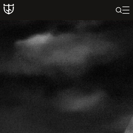
PAIEŠKA
PROFILIS
KREPŠELIS
Teatras
ISTORIJA
KŪRĖJAI
REPERTUARAS