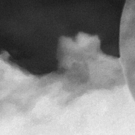
FESTIVALIS „THEATRIUM”
EDUKACIJA IR PARODOS
KULTŪROS PASAS
VIRTUALUS TURAS
Žiūrovams
DOVANŲ KUPONAS
BILIETAI IR NUOLAIDOS
INFORMACIJA ASMENIMS SU NEGALIA
KAVINĖ „DRAMA-CHA-CHA”
ATRIBUTIKA
NAUJIENOS
VAIKŲ TEATRO STUDIJA
Kontaktai