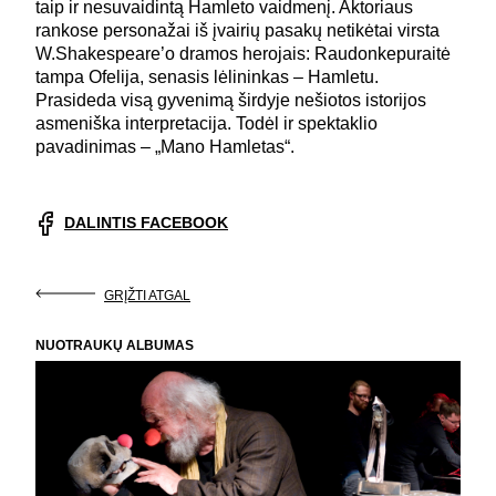
taip ir nesuvaidintą Hamleto vaidmenį. Aktoriaus
rankose personažai iš įvairių pasakų netikėtai virsta
W.Shakespeare’o dramos herojais: Raudonkepuraitė
tampa Ofelija, senasis lėlininkas – Hamletu.
Prasideda visą gyvenimą širdyje nešiotos istorijos
asmeniška interpretacija. Todėl ir spektaklio
pavadinimas – „Mano Hamletas“.
DALINTIS FACEBOOK
GRĮŽTI ATGAL
NUOTRAUKŲ ALBUMAS