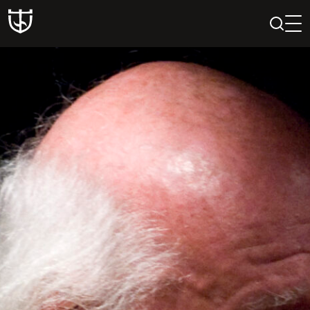
PAIEŠKA
PROFILIS
KREPŠELIS
Teatras
ISTORIJA
KŪRĖJAI
REPERTUARAS