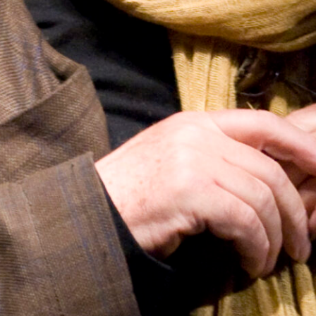
KONTAKTAI
PARTNERIAI
TEATRO KASA
KARJERA IR SAVANORYSTĖ
PRISIJUNGTI
-
+
=