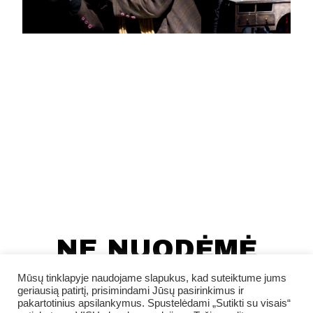
NE NUODĖMĖ
TEATRE
Mūsų tinklapyje naudojame slapukus, kad suteiktume jums
geriausią patirtį, prisimindami Jūsų pasirinkimus ir
APSILANKYTI
pakartotinius apsilankymus. Spustelėdami „Sutikti su visais“