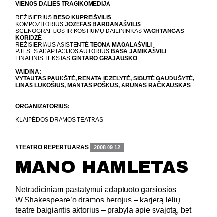
VIENOS DALIES TRAGIKOMEDIJA
REŽISIERIUS
BESO KUPREIŠVILIS
KOMPOZITORIUS
JOZEFAS BARDANAŠVILIS
SCENOGRAFIJOS IR KOSTIUMŲ DAILININKAS
VACHTANGAS
KORIDZĖ
REŽISIERIAUS ASISTENTĖ
TEONA MAGALAŠVILI
PJESĖS ADAPTACIJOS AUTORIUS
BASA JAMIKAŠVILI
FINALINIS TEKSTAS
GINTARO GRAJAUSKO
VAIDINA:
VYTAUTAS PAUKŠTĖ, RENATA IDZELYTĖ, SIGUTĖ GAUDUŠYTĖ,
LINAS LUKOŠIUS, MANTAS POŠKUS, ARŪNAS RAČKAUSKAS
ORGANIZATORIUS:
KLAIPĖDOS DRAMOS TEATRAS
#TEATRO REPERTUARAS
2008 09 12
MANO HAMLETAS
Netradiciniam pastatymui adaptuoto garsiosios
W.Shakespeare’o dramos herojus – karjerą lėlių
teatre baigiantis aktorius – prabyla apie svajotą, bet