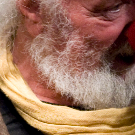
FESTIVALIS „THEATRIUM”
EDUKACIJA IR PARODOS
KULTŪROS PASAS
VIRTUALUS TURAS
Žiūrovams
DOVANŲ KUPONAS
BILIETAI IR NUOLAIDOS
INFORMACIJA ASMENIMS SU NEGALIA
KAVINĖ „DRAMA-CHA-CHA”
ATRIBUTIKA
NAUJIENOS
VAIKŲ TEATRO STUDIJA
Kontaktai