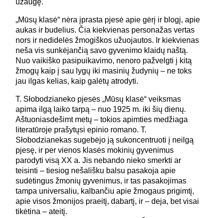
užaugę.
„Mūsų klasė“ nėra įprasta pjesė apie gėrį ir blogį, apie
aukas ir budelius. Čia kiekvienas personažas vertas
nors ir nedidelės žmogiškos užuojautos. Ir kiekvienas
neša vis sunkėjančią savo gyvenimo klaidų naštą.
Nuo vaikiško pasipuikavimo, nenoro pažvelgti į kitą
žmogų kaip į sau lygų iki masinių žudynių – ne toks
jau ilgas kelias, kaip galėtų atrodyti.
T. Słobodzianeko pjesės „Mūsų klasė“ veiksmas
apima ilgą laiko tarpą – nuo 1925 m. iki šių dienų.
Aštuoniasdešimt metų – tokios apimties medžiaga
literatūroje prašytųsi epinio romano. T.
Słobodzianekas sugebėjo ją sukoncentruoti į neilgą
pjesę, ir per vienos klasės mokinių gyvenimus
parodyti visą XX a. Jis nebando nieko smerkti ar
teisinti – tiesiog nešališku balsu pasakoja apie
sudėtingus žmonių gyvenimus, ir tas pasakojimas
tampa universaliu, kalbančiu apie žmogaus prigimtį,
apie visos žmonijos praeitį, dabartį, ir – deja, bet visai
tikėtina – ateitį.