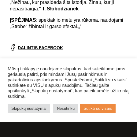
„Nežinau, kur prasideda šita istorija. Žinau, kur ji
nepasibaigia.“
T. Słobodzianek
ĮSPĖJIMAS
: spektaklio metu yra rūkoma, naudojami
„Strobe“ žibintai ir garso efektai.„“
DALINTIS FACEBOOK
GRĮŽTI ATGAL
Mūsų tinklapyje naudojame slapukus, kad suteiktume jums
geriausią patirtį, prisimindami Jūsų pasirinkimus ir
pakartotinius apsilankymus. Spustelėdami „Sutikti su visais“
NUOTRAUKŲ ALBUMAS
sutinkate su VISŲ slapukų naudojimu. Tačiau galite
apsilankyti „Slapukų nustatymai“, kad pateiktumėte užtikrintą
sutikimą.
Slapukų nustatymai
Nesutinku
Sutikti su visais