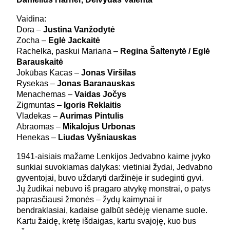
Vaidina:
Dora –
Justina Vanžodytė
Zocha –
Eglė Jackaitė
Rachelka, paskui Mariana –
Regina Šaltenytė / Eglė
Barauskaitė
Jokūbas Kacas –
Jonas Viršilas
Rysekas –
Jonas Baranauskas
Menachemas –
Vaidas Jočys
Zigmuntas –
Igoris Reklaitis
Vladekas –
Aurimas Pintulis
Abraomas –
Mikalojus Urbonas
Henekas –
Liudas Vyšniauskas
1941-aisiais mažame Lenkijos Jedvabno kaime įvyko
sunkiai suvokiamas dalykas: vietiniai žydai, Jedvabno
gyventojai, buvo uždaryti daržinėje ir sudeginti gyvi.
Jų žudikai nebuvo iš pragaro atvykę monstrai, o patys
paprasčiausi žmonės – žydų kaimynai ir
bendraklasiai, kadaise galbūt sėdėję viename suole.
Kartu žaidę, krėtę išdaigas, kartu svajoję, kuo bus