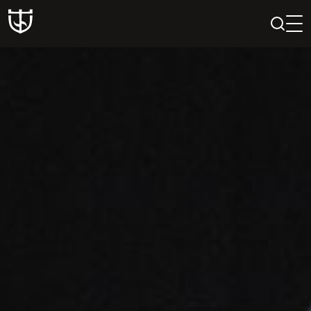
PAIEŠKA
PROFILIS
KREPŠELIS
Teatras
ISTORIJA
KŪRĖJAI
REPERTUARAS