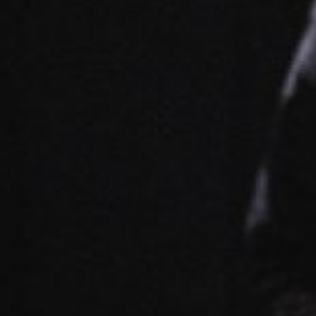
FESTIVALIS „THEATRIUM”
EDUKACIJA IR PARODOS
KULTŪROS PASAS
VIRTUALUS TURAS
Žiūrovams
DOVANŲ KUPONAS
BILIETAI IR NUOLAIDOS
INFORMACIJA ASMENIMS SU NEGALIA
KAVINĖ „DRAMA-CHA-CHA”
ATRIBUTIKA
NAUJIENOS
VAIKŲ TEATRO STUDIJA
Kontaktai