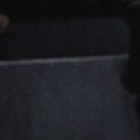
KONTAKTAI
PARTNERIAI
TEATRO KASA
KARJERA IR SAVANORYSTĖ
PRISIJUNGTI
-
+
=