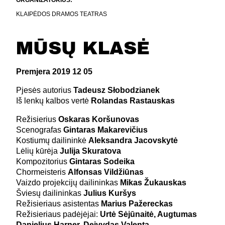
ORGANIZATORIUS:
KLAIPĖDOS DRAMOS TEATRAS
MŪSŲ KLASĖ
Premjera 2019 12 05
Pjesės autorius
Tadeusz Słobodzianek
Iš lenkų kalbos vertė
Rolandas Rastauskas
Režisierius
Oskaras Koršunovas
Scenografas
Gintaras Makarevičius
Kostiumų dailininkė
Aleksandra Jacovskytė
Lėlių kūrėja
Julija Skuratova
Kompozitorius
Gintaras Sodeika
Chormeisteris
Alfonsas Vildžiūnas
Vaizdo projekcijų dailininkas
Mikas Žukauskas
Šviesų dailininkas
Julius Kuršys
Režisieriaus asistentas
Marius Pažereckas
Režisieriaus padėjėjai:
Urtė Sėjūnaitė, Augtumas
Danielius Harner, Deivydas Valenta