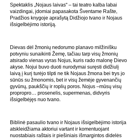
Spektaklis „Nojaus laivas“ – tai teatro kalba labai
vaizdingai, įdomiai papasakota Šventame Rašte,
Pradžios knygoje aprašytą Didžiojo tvano ir Nojaus
išsigelbėjimo istoriją.
Dievas dėl žmonių nedorumo planavo milžinišku
potvyniu sunaikinti Žemę, tačiau tarp visų žmonių
atsirado vienas vyras Nojus, kuris rado malonę Dievo
akyse. Nojui buvo duoti nurodymai suręsti didžiulį
laivą į kurį turėjo tilpti ne tik Nojaus žmona bei trys jo
sūnūs su žmonomis, bet ir visų žemėje gyvenančių
gyvūnų, paukščių ir roplių poros. Nojus –mūsų visų
propropro… prosenelis, supermenas, didvyris
išsigelbėjęs nuo tvano.
Biblinė pasaulio tvano ir Nojaus išsigelbėjimo istorija
atskleidžiama aktoriui vartant ir komentuojant
nuostabiais raštais ir piešiniais išmargintos didelės