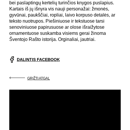
bei paslaptingų kertelių turinčios knygos puslapius.
Kartais iš jų išnyra vis nauji personažai: žmonės,
gyvūnai, paukščiai, ropliai, laivo korpuso detalės, ar
teksto nuotrupos. Piešiniuose ir tekstuose tarsi
senoviniuose papirusuose ar olose išraižytose
ornamentuose suskamba visiems gerai žinoma
Šventojo Rašto istorija. Orginaliai, jautriai.
DALINTIS FACEBOOK
GRĮŽTI ATGAL