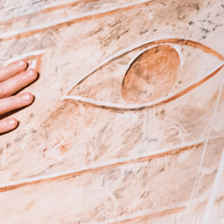
KONTAKTAI
PARTNERIAI
TEATRO KASA
KARJERA IR SAVANORYSTĖ
PRISIJUNGTI
-
+
=