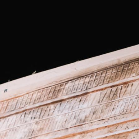
FESTIVALIS „THEATRIUM”
EDUKACIJA IR PARODOS
KULTŪROS PASAS
VIRTUALUS TURAS
Žiūrovams
DOVANŲ KUPONAS
BILIETAI IR NUOLAIDOS
INFORMACIJA ASMENIMS SU NEGALIA
KAVINĖ „DRAMA-CHA-CHA”
ATRIBUTIKA
NAUJIENOS
VAIKŲ TEATRO STUDIJA
Kontaktai