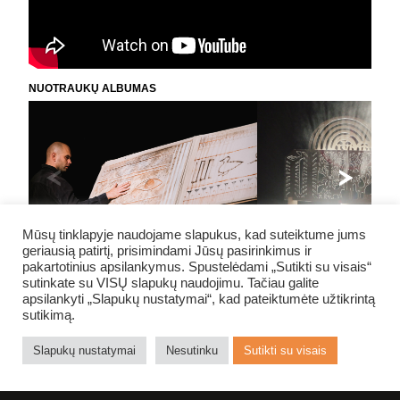
NUOTRAUKŲ ALBUMAS
Mūsų tinklapyje naudojame slapukus, kad suteiktume jums
geriausią patirtį, prisimindami Jūsų pasirinkimus ir
pakartotinius apsilankymus. Spustelėdami „Sutikti su visais“
sutinkate su VISŲ slapukų naudojimu. Tačiau galite
apsilankyti „Slapukų nustatymai“, kad pateiktumėte užtikrintą
sutikimą.
NE NUODĖMĖ
Slapukų nustatymai
Nesutinku
Sutikti su visais
TEATRE