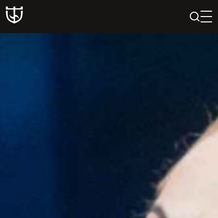
PAIEŠKA
PROFILIS
KREPŠELIS
Teatras
ISTORIJA
KŪRĖJAI
REPERTUARAS