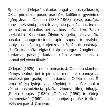
Spektaklis „Orfėjas“ sukurtas pagal vienos ryškiausių
XX a. pirmosios pusės prancūzų kultūrinio gyvenimo
figūrų Jean’o Cocteau (1889–1963) pjesę, parašytą
kone prieš šimtą metų. Ir visgi čia paliečiamos temos
ne mažiau aktualios bei svarbios ir šiandien. Pasak
spektaklio režisieriaus Žilvino Vingelio, tai savotiška
pasaka suaugusiesiems apie sapną ir realybę,
santykius ir šeimą, karjerizmą, užgožiantį pastarąją:
„J. Cocteau čia elgiasi kaip atsargus žonglierius,
kurdamas pasaulį, kuriame nėra vienos tiesos, o
sapnai vėl virsta tikrais.“
„Orfėjas“ (1925) – ne tik pirmasis J. Cocteau stambus
kūrinys teatrui, bet ir pirmasis menininko bandymas
prisiliesti prie graikų mitinio dainiaus Orfėjo temos. Ši
tema kūrėją lydėjo visą kūrybinį kelią, išskiriant ir
vėliau pasirodžiusią plačiai žinomą filmų trilogiją:
„Poeto kraujas“ (1930), „Orfėjas“ (1950) ir „Orfėjo
testamentas“ (1960), jai scenarijus parašė ir filmus
režisavo pats J. Cocteau.