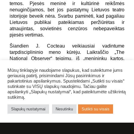
temos. Pjesės meninė ir kultūrinė reikšmės
nenuginčijamos, bet jos pastatymų Lietuvos teatro
istorijoje beveik nėra. Svarbu paminėti, kad pagaliau
Lietuvos publikai pateikiamas peržiūrėtas ir
atnaujintas, sovietinės cenzūros nebepaveiktas
pjesės vertimas.
Šiandien J. Cocteau veikiausiai vadintume
tarpdisciplininio meno kūrėju. Laikraščio „The
National Observer“ teigimu, iš „menininkų kartos,
kurios drąsa davė pradžią visam XX a. menui,
Mūsų tinklapyje naudojame slapukus, kad suteiktume jums
J. Cocteau buvo arčiausiai Renesanso žmogaus“,
geriausią patirtį, prisimindami Jūsų pasirinkimus ir
kūrėjas išbandė daugybę profesijų – rašytojo, poeto,
pakartotinius apsilankymus. Spustelėdami „Sutikti su visais“
dramaturgo, dailininko, scenaristo, kino režisieriaus,
sutinkate su VISŲ slapukų naudojimu. Tačiau galite
grafikos dizainerio, pianisto, interjero ir mados
apsilankyti „Slapukų nustatymai“, kad pateiktumėte užtikrintą
dizainerio, skulptūrų ir siurrealistinių objektų
sutikimą.
autoriaus, muzikos ir net bokso vadybininko.
Slapukų nustatymai
Nesutinku
Sutikti su visais
Spektaklyje galima išvysti trijų kartų aktorių ansamblį,
intermedialius sceninius sprendimus, taip pat susidurti
su chirurgais aukštalipiais, stikliumi dirbančiu Angelu
Sargu, durimis Mirčiai žengti pavirtusiais veidrodžiais