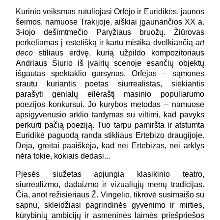
Kūrinio veiksmas rutuliojasi Orfėjo ir Euridikės, jaunos
šeimos, namuose Trakijoje, aiškiai įgaunančios XX a.
3-iojo dešimtmečio Paryžiaus bruožų. Žiūrovas
perkeliamas į estetišką ir kartu mistika dvelkiančią
art
deco
stiliaus erdvę, kurią užpildo kompozitoriaus
Andriaus Šiurio iš įvairių scenoje esančių objektų
išgautas spektaklio garsynas. Orfėjas – sąmonės
srautu kuriantis poetas siurrealistas, siekiantis
parašyti genialų eilėraštį masinio populiarumo
poezijos konkursui. Jo kūrybos metodas – namuose
apsigyvenusio arklio tardymas su viltimi, kad pavyks
perkurti pačią poeziją. Tuo tarpu pamiršta ir atstumta
Euridikė paguodą randa stikliaus Ertebizo draugijoje.
Deja, greitai paaiškėja, kad nei Ertebizas, nei arklys
nėra tokie, kokiais dedasi...
Pjesės siužetas apjungia klasikinio teatro,
siurrealizmo, dadaizmo ir vizualiųjų menų tradicijas.
Čia, anot režisieriaus Ž. Vingelio, tikrovė susimaišo su
sapnu, skleidžiasi pagrindinės gyvenimo ir mirties,
kūrybinių ambicijų ir asmeninės laimės priešpriešos