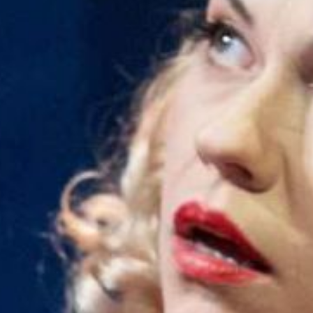
FESTIVALIS „THEATRIUM”
EDUKACIJA IR PARODOS
KULTŪROS PASAS
VIRTUALUS TURAS
Žiūrovams
DOVANŲ KUPONAS
BILIETAI IR NUOLAIDOS
INFORMACIJA ASMENIMS SU NEGALIA
KAVINĖ „DRAMA-CHA-CHA”
ATRIBUTIKA
NAUJIENOS
VAIKŲ TEATRO STUDIJA
Kontaktai