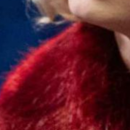
KONTAKTAI
PARTNERIAI
TEATRO KASA
KARJERA IR SAVANORYSTĖ
PRISIJUNGTI
-
+
=