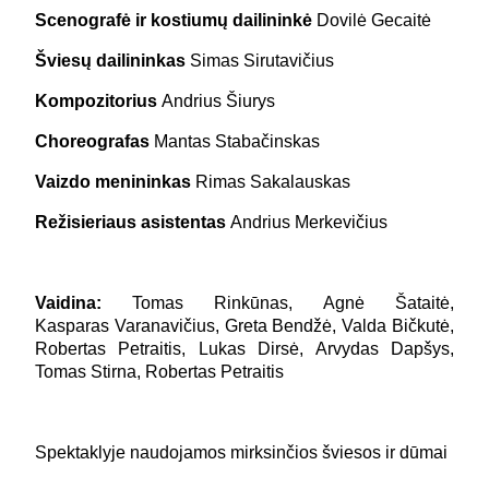
Scenografė ir kostiumų dailininkė
Dovilė Gecaitė
Šviesų dailininkas
Simas Sirutavičius
Kompozitorius
Andrius Šiurys
Choreografas
Mantas Stabačinskas
Vaizdo menininkas
Rimas Sakalauskas
Režisieriaus asistentas
Andrius Merkevičius
Vaidina:
Tomas Rinkūnas, Agnė Šataitė,
Kasparas Varanavičius, Greta Bendžė, Valda Bičkutė,
Robertas Petraitis, Lukas Dirsė, Arvydas Dapšys,
Tomas Stirna, Robertas Petraitis
Spektaklyje naudojamos mirksinčios šviesos ir dūmai