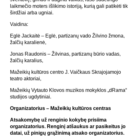
laikmečio moters išlikimo istoriją, kurią gali patikėti tik
širdžiai arba ugniai.
Vaidina:
Eglė Jackaitė – Eglė, partizanų vado Žilvino žmona,
žalčių karalienė,
Jonas Raudonis – Žilvinas, partizanų būrio vadas,
žalčių karalius,
Mažeikių kultūros centro J. Vaičkaus Skrajojamojo
teatro aktoriai,
Mažeikių Vytauto Klovos muzikos mokyklos „dRama“
studijos ugdytiniai.
Organizatorius –
Mažeikių kultūros centras
Atsakomybę už renginio kokybę prisiima
organizatorius. Renginį atšaukus ar pasikeitus jo
datai, už pinigų grąžinimą atsako organizatorius.