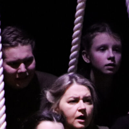
FESTIVALIS „THEATRIUM”
EDUKACIJA IR PARODOS
KULTŪROS PASAS
VIRTUALUS TURAS
Žiūrovams
DOVANŲ KUPONAS
BILIETAI IR NUOLAIDOS
INFORMACIJA ASMENIMS SU NEGALIA
KAVINĖ „DRAMA-CHA-CHA”
ATRIBUTIKA
NAUJIENOS
VAIKŲ TEATRO STUDIJA
Kontaktai