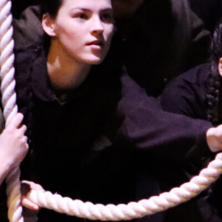
KONTAKTAI
PARTNERIAI
TEATRO KASA
KARJERA IR SAVANORYSTĖ
PRISIJUNGTI
-
+
=