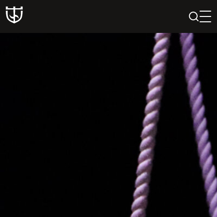
PAIEŠKA
PROFILIS
KREPŠELIS
Teatras
ISTORIJA
KŪRĖJAI
REPERTUARAS