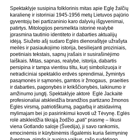
Spektaklyje susipina folklorinis mitas apie Eglę žalčių
karalienę ir istoriniai 1945-1956 metų Lietuvos pajūrio
gyventojų bei partizaninio karo dalyvių išgyvenimai,
patirtys. Mitologijos persmelkta istorinė realybė
įprasmina tautinio identiteto ir dabarties aktualijų
idėją. Siužeto ašį sudaro Eglės dienoraštyje užrašyta
meilės ir pasiaukojimo istorija, besiliejanti proziniais,
poetiniais tekstais, sapnų įrašais ir susirašinėjimo
laiškais. Mitas, sapnas, realybė, istorija, dabartis
persipina ir tampa vientisu tiltu, kurį simbolizuoja ir
netradiciniai spektaklio erdvės sprendimai, žymintys
pasąmonės ir sąmonės, gamtos ir žmogaus, praeities
ir dabarties, pagonybės ir krikščionybės, laikinumo ir
amžinumo jungtį. Spektaklyje aktorė Eglė Jackaitė
profesionaliai atskleidžia brandžios partizano žmonos
Eglės virsmą, patriotiškumą, pagarbą ir atsidavimą
mylimajam bei jo pasirinkimui kovoti už Tėvynę. Eglės
rolė atskleidžia tikrąją žodžio „pati“ prasmę – likusi
viena Gotlando saloje (Švedija), ji savo rankomis,
emocinėmis ir kūrybinėmis išgalėmis kuria šeimyninę
šventovę, gimdo ir augina vaikus, rašo sudėtingo