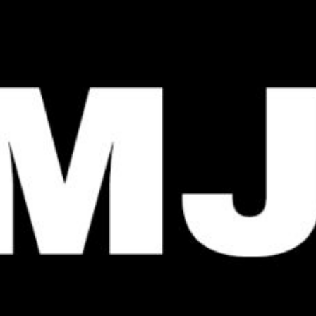
KONTAKTAI
PARTNERIAI
TEATRO KASA
KARJERA IR SAVANORYSTĖ
PRISIJUNGTI
-
+
=