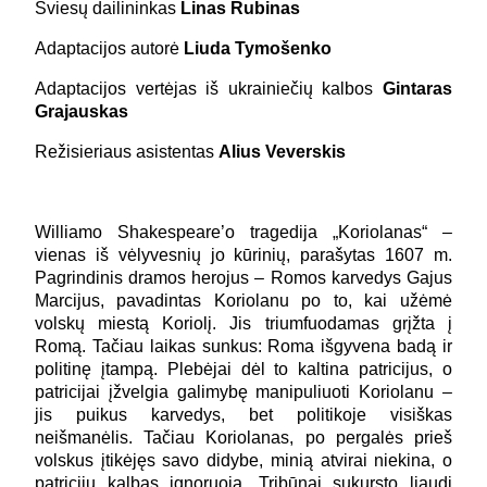
Šviesų dailininkas
Linas Rubinas
Adaptacijos autorė
Liuda Tymošenko
Adaptacijos vertėjas iš ukrainiečių kalbos
Gintaras
Grajauskas
Režisieriaus asistentas
Alius Veverskis
Williamo Shakespeare’o tragedija „Koriolanas“ –
vienas iš vėlyvesnių jo kūrinių, parašytas 1607 m.
Pagrindinis dramos herojus – Romos karvedys Gajus
Marcijus, pavadintas Koriolanu po to, kai užėmė
volskų miestą Koriolį. Jis triumfuodamas grįžta į
Romą. Tačiau laikas sunkus: Roma išgyvena badą ir
politinę įtampą. Plebėjai dėl to kaltina patricijus, o
patricijai įžvelgia galimybę manipuliuoti Koriolanu –
jis puikus karvedys, bet politikoje visiškas
neišmanėlis. Tačiau Koriolanas, po pergalės prieš
volskus įtikėjęs savo didybe, minią atvirai niekina, o
patricijų kalbas ignoruoja. Tribūnai sukursto liaudį