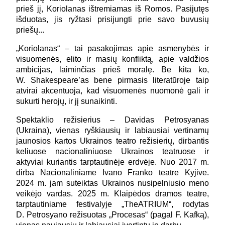
prieš jį, Koriolanas ištremiamas iš Romos. Pasijutęs
išduotas, jis ryžtasi prisijungti prie savo buvusių
priešų...
„Koriolanas“ – tai pasakojimas apie asmenybės ir
visuomenės, elito ir masių konfliktą, apie valdžios
ambicijas, laiminčias prieš moralę. Be kita ko,
W. Shakespeare’as bene pirmasis literatūroje taip
atvirai akcentuoja, kad visuomenės nuomonė gali ir
sukurti herojų, ir jį sunaikinti.
Spektaklio režisierius – Davidas Petrosyanas
(Ukraina), vienas ryškiausių ir labiausiai vertinamų
jaunosios kartos Ukrainos teatro režisierių, dirbantis
keliuose nacionaliniuose Ukrainos teatruose ir
aktyviai kuriantis tarptautinėje erdvėje. Nuo 2017 m.
dirba Nacionaliniame Ivano Franko teatre Kyjive.
2024 m. jam suteiktas Ukrainos nusipelniusio meno
veikėjo vardas. 2025 m. Klaipėdos dramos teatre,
tarptautiniame festivalyje „TheATRIUM“, rodytas
D. Petrosyano režisuotas „Procesas“ (pagal F. Kafką),