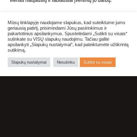
vienas naujausių ir labiausiai įvertintų jo darbų.
Mūsų tinklapyje naudojame slapukus, kad suteiktume jums
geriausią patirtį, prisimindami Jūsų pasirinkimus ir
pakartotinius apsilankymus. Spustelėdami „Sutikti su visais“
sutinkate su VISŲ slapukų naudojimu. Tačiau galite
GRĮŽTI ATGAL
apsilankyti „Slapukų nustatymai“, kad pateiktumėte užtikrintą
sutikimą.
NUOTRAUKŲ ALBUMAS
Slapukų nustatymai
Nesutinku
Sutikti su visais