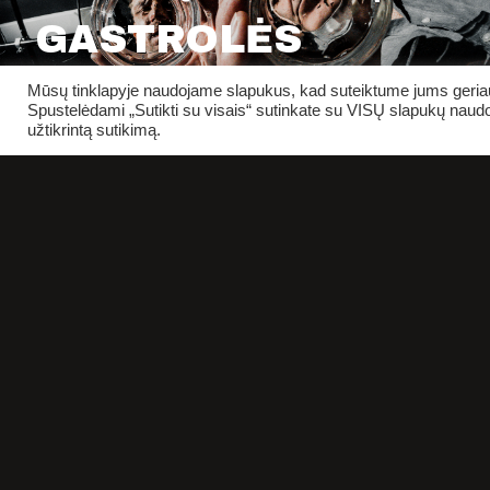
GASTROLĖS
VARĖNOJE
Mūsų tinklapyje naudojame slapukus, kad suteiktume jums geriaus
Spustelėdami „Sutikti su visais“ sutinkate su VISŲ slapukų naudo
užtikrintą sutikimą.
#GASTROLĖS
PIRKTI BILIETUS
REKVIZITAI
SALIŲ 
BIUDŽETINĖ ĮSTAIGA
KLAIPĖDOS DRAMOS TEATRAS
ĮSTAIGOS KODAS 190754830
DOKUM
TEATRO G. 2
91247 KLAIPĖDA