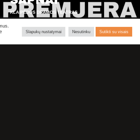
SAPNAI
KLAIPĖDOS DRAMOS TEATRAS
ymus.
e
Slapukų nustatymai
Nesutinku
Sutikti su visais
PIRKTI BILIETUS
MS