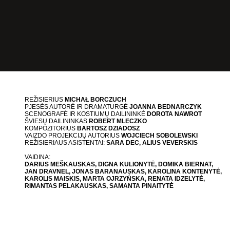
REŽISIERIUS
MICHAŁ BORCZUCH
PJESĖS AUTORĖ IR DRAMATURGĖ
JOANNA BEDNARCZYK
SCENOGRAFĖ IR KOSTIUMŲ DAILININKĖ
DOROTA NAWROT
ŠVIESŲ DAILININKAS
ROBERT MLECZKO
KOMPOZITORIUS
BARTOSZ DZIADOSZ
VAIZDO PROJEKCIJŲ AUTORIUS
WOJCIECH SOBOLEWSKI
REŽISIERIAUS ASISTENTAI:
SARA DEC, ALIUS VEVERSKIS
VAIDINA:
DARIUS MEŠKAUSKAS, DIGNA KULIONYTĖ, DOMIKA BIERNAT,
JAN DRAVNEL, JONAS BARANAUSKAS, KAROLINA KONTENYTĖ,
KAROLIS MAISKIS, MARTA OJRZYŃSKA, RENATA IDZELYTĖ,
RIMANTAS PELAKAUSKAS, SAMANTA PINAITYTĖ