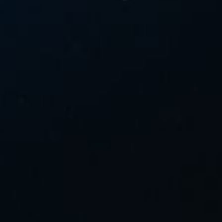
FESTIVALIS „THEATRIUM”
EDUKACIJA IR PARODOS
KULTŪROS PASAS
VIRTUALUS TURAS
Žiūrovams
DOVANŲ KUPONAS
BILIETAI IR NUOLAIDOS
INFORMACIJA ASMENIMS SU NEGALIA
KAVINĖ „DRAMA-CHA-CHA”
ATRIBUTIKA
NAUJIENOS
VAIKŲ TEATRO STUDIJA
Kontaktai