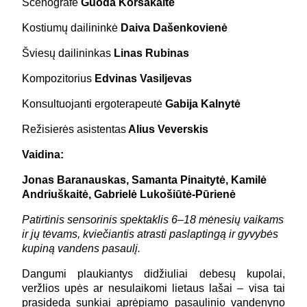
Scenografė
Guoda Korsakaitė
Kostiumų dailininkė
Daiva Dašenkovienė
Šviesų dailininkas
Linas Rubinas
Kompozitorius
Edvinas Vasiljevas
Konsultuojanti ergoterapeutė
Gabija Kalnytė
Režisierės asistentas
Alius Veverskis
Vaidina:
Jonas Baranauskas, Samanta Pinaitytė, Kamilė
Andriuškaitė, Gabrielė Lukošiūtė-Pūrienė
Patirtinis sensorinis spektaklis 6–18 mėnesių vaikams
ir jų tėvams, kviečiantis atrasti paslaptingą ir gyvybės
kupiną vandens pasaulį.
Dangumi plaukiantys didžiuliai debesų kupolai,
veržlios upės ar nesulaikomi lietaus lašai – visa tai
prasideda sunkiai aprėpiamo pasaulinio vandenyno