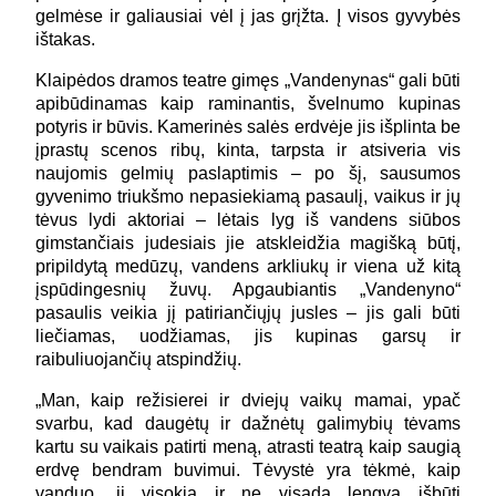
gelmėse ir galiausiai vėl į jas grįžta. Į visos gyvybės
ištakas.
Klaipėdos dramos teatre gimęs „Vandenynas“ gali būti
apibūdinamas kaip raminantis, švelnumo kupinas
potyris ir būvis. Kamerinės salės erdvėje jis išplinta be
įprastų scenos ribų, kinta, tarpsta ir atsiveria vis
naujomis gelmių paslaptimis – po šį, sausumos
gyvenimo triukšmo nepasiekiamą pasaulį, vaikus ir jų
tėvus lydi aktoriai – lėtais lyg iš vandens siūbos
gimstančiais judesiais jie atskleidžia magišką būtį,
pripildytą medūzų, vandens arkliukų ir viena už kitą
įspūdingesnių žuvų. Apgaubiantis „Vandenyno“
pasaulis veikia jį patiriančiųjų jusles – jis gali būti
liečiamas, uodžiamas, jis kupinas garsų ir
raibuliuojančių atspindžių.
„Man, kaip režisierei ir dviejų vaikų mamai, ypač
svarbu, kad daugėtų ir dažnėtų galimybių tėvams
kartu su vaikais patirti meną, atrasti teatrą kaip saugią
erdvę bendram buvimui. Tėvystė yra tėkmė, kaip
vanduo, ji visokia ir ne visada lengva išbūti