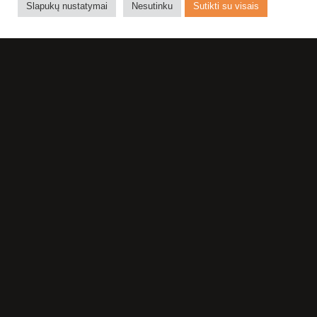
Slapukų nustatymai
Nesutinku
Sutikti su visais
NE NUODĖMĖ
TEATRE
APSILANKYTI
DAUGIAU NEI
VIENĄ KARTĄ