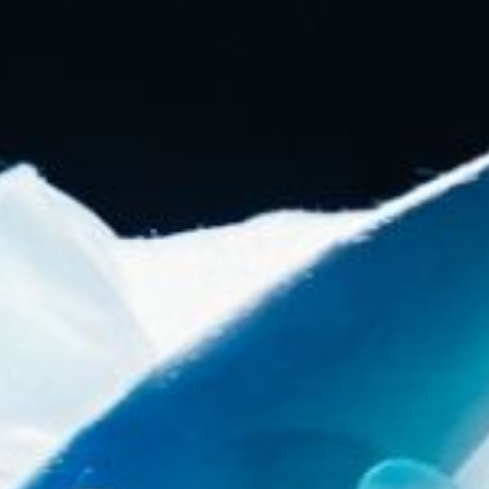
KONTAKTAI
PARTNERIAI
TEATRO KASA
KARJERA IR SAVANORYSTĖ
PRISIJUNGTI
-
+
=