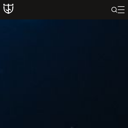
PAIEŠKA
PROFILIS
KREPŠELIS
Teatras
ISTORIJA
KŪRĖJAI
REPERTUARAS