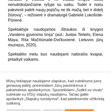
nenutrūkstančiame ryšyje su vaiku. Todėl ir noriu
pakviesti patirti naujų pojūčių ne tik mažą, bet ir didelį
žiūrovą“, – režisierė ir dramaturgė Gabrielė Lukošiūtė-
Pūrienė.
Spektaklyje naudojamos ištraukos iš knygos
„Vandens gyvenimo linija“ (aut.: Justas Tertelis, Elena
Maya, Rita Mačiliūnaitė-Dočkuvienė. Lietuvos jūrų
muziejus, 2020).
Spektaklio metu bus naudojami natūralūs kvapai,
pritaikyti vaikams.
DALINTIS FACEBOOK
Mūsų tinklapyje naudojame slapukus, kad suteiktume jums
geriausią patirtį, prisimindami Jūsų pasirinkimus ir
pakartotinius apsilankymus. Spustelėdami „Sutikti su visais“
GRĮŽTI ATGAL
sutinkate su VISŲ slapukų naudojimu. Tačiau galite
apsilankyti „Slapukų nustatymai“, kad pateiktumėte užtikrintą
sutikimą.
NUOTRAUKŲ ALBUMAS