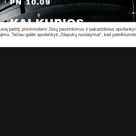
PN 10.09
KAI KURIOS
ią patirtį, prisimindami Jūsų pasirinkimus ir pakartotinius apsilank
jimu. Tačiau galite apsilankyti „Slapukų nustatymai“, kad pateiktumėt
ERELIŲ RŪŠYS |
GASTROLĖS
VILNIUJE
#GASTROLĖS
PIRKTI BILIETUS