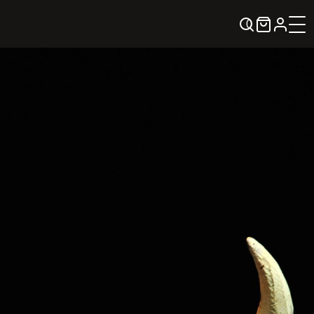
0
KREPŠELIS
Kontaktai
KONTAKTAI
PARTNERIAI
TEATRO KASA
KARJERA IR SAVANORYSTĖ