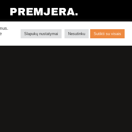
PREMJERA.
KORIOLANAS
ymus.
e
Slapukų nustatymai
Nesutinku
Sutikti su visais
KLAIPĖDOS DRAMOS TEATRAS
PIRKTI BILIETUS