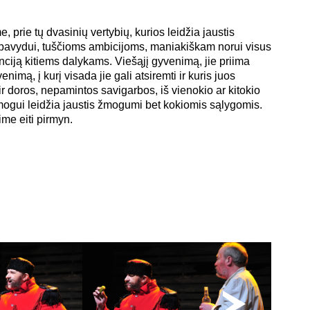
 prie tų dvasinių vertybių, kurios leidžia jaustis
 pavydui, tuščioms ambicijoms, maniakiškam norui visus
nciją kitiems dalykams. Viešąjį gyvenimą, jie priima
yvenimą, į kurį visada jie gali atsiremti ir kuris juos
r doros, nepamintos savigarbos, iš vienokio ar kitokio
 žmogui leidžia jaustis žmogumi bet kokiomis sąlygomis.
ime eiti pirmyn.