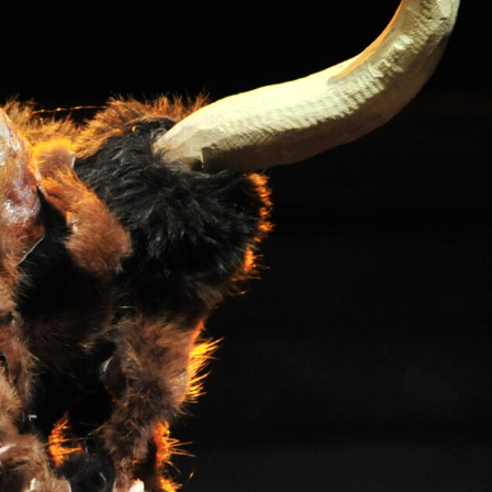
-
+
=
PRISIJUNGTI