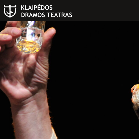
PAIEŠKA
Teatras
ISTORIJA
KŪRĖJAI
REPERTUARAS
FESTIVALIS „THEATRIUM”
EDUKACIJA IR PARODOS
KULTŪROS PASAS
VIRTUALUS TURAS