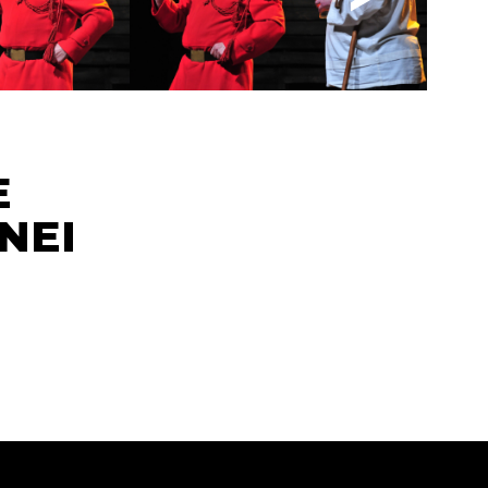
E
NEI