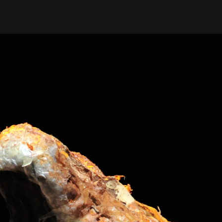
PROFILIS
Žiūrovams
DOVANŲ KUPONAS
BILIETAI IR NUOLAIDOS
INFORMACIJA ASMENIMS SU
NEGALIA
KAVINĖ „DRAMA-CHA-CHA”
ATRIBUTIKA
NAUJIENOS