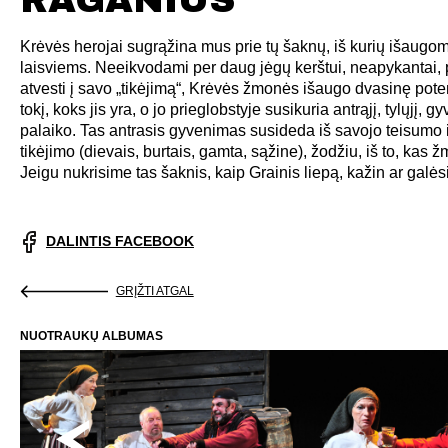
Krėvės herojai sugrąžina mus prie tų šaknų, iš kurių išaugome,
laisviems. Neeikvodami per daug jėgų kerštui, neapykantai,
atvesti į savo „tikėjimą“, Krėvės žmonės išaugo dvasinę pote
tokį, koks jis yra, o jo prieglobstyje susikuria antrąjį, tylųjį, g
palaiko. Tas antrasis gyvenimas susideda iš savojo teisumo i
tikėjimo (dievais, burtais, gamta, sąžine), žodžiu, iš to, kas
Jeigu nukrisime tas šaknis, kaip Grainis liepą, kažin ar galės
DALINTIS FACEBOOK
GRĮŽTI ATGAL
NUOTRAUKŲ ALBUMAS