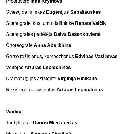
Prodiuserė
Inna Krymova
Šviesų dailininkas
Eugenijus Sabaliauskas
Scenografė, kostiumų dailininkė
Renata Valčik
Scenografės padėjėja
Daiva Dašenkovienė
Choreografė
Anna Abalikhina
Garso režisierius, kompozitorius
Edvinas Vasiljevas
Vertėjas
Artūras Lepiochinas
Dramaturgijos asistentė
Virginija Rimkaitė
Režisieriaus asistentas
Artūras Lepiochinas
Vaidina:
Tardytojas –
Darius Meškauskas
Mokytoja –
Samanta Pinaitytė