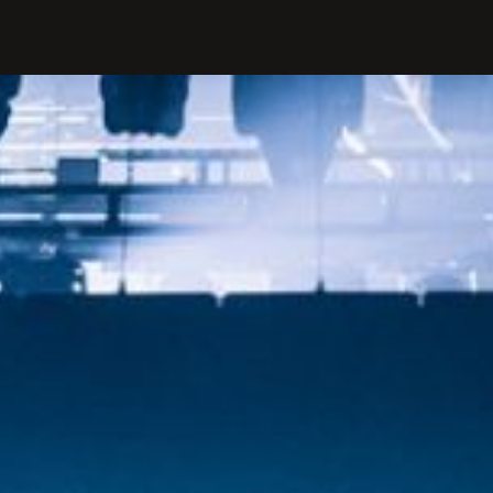
PROFILIS
Žiūrovams
DOVANŲ KUPONAS
BILIETAI IR NUOLAIDOS
INFORMACIJA ASMENIMS SU
NEGALIA
KAVINĖ „DRAMA-CHA-CHA”
ATRIBUTIKA
NAUJIENOS