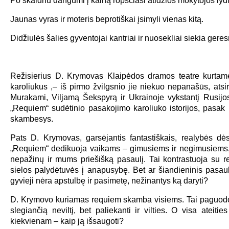
Po skaidriu dangumi į kalną ropščiasi atidžios mokytojos lyd
Jaunas vyras ir moteris beprotiškai įsimyli vienas kitą.
Didžiulės šalies gyventojai kantriai ir nuosekliai siekia gere
Režisierius D. Krymovas Klaipėdos dramos teatre kurtame
karoliukus ,– iš pirmo žvilgsnio jie niekuo nepanašūs, atsiri
Murakami, Viljamą Šekspyrą ir Ukrainoje vykstantį Rusijos
„Requiem“ sudėtinio pasakojimo karoliuko istorijos, pasak 
skambesys.
Pats D. Krymovas, garsėjantis fantastiškais, realybės dė
„Requiem“ dedikuoja vaikams – gimusiems ir negimusiems, vi
nepažinų ir mums priešišką pasaulį. Tai kontrastuoja su 
sielos palydėtuvės į anapusybę. Bet ar šiandieninis pasaul
gyvieji nėra apstulbę ir pasimetę, nežinantys ką daryti?
D. Krymovo kuriamas requiem skamba visiems. Tai paguodos 
slegiančią neviltį, bet paliekanti ir vilties. O visa ateiti
kiekvienam – kaip ją išsaugoti?