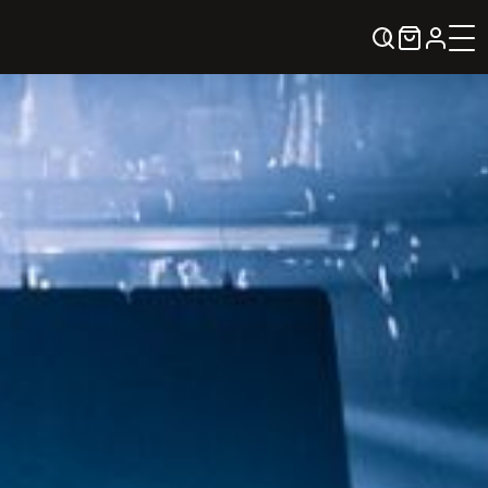
0
KREPŠELIS
Kontaktai
KONTAKTAI
PARTNERIAI
TEATRO KASA
KARJERA IR SAVANORYSTĖ