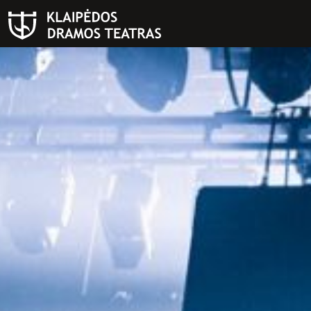
PAIEŠKA
Teatras
ISTORIJA
KŪRĖJAI
REPERTUARAS
FESTIVALIS „THEATRIUM”
EDUKACIJA IR PARODOS
KULTŪROS PASAS
VIRTUALUS TURAS