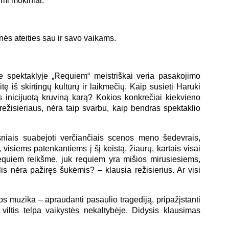
imi mokiniai.
snės ateities sau ir savo vaikams.
 spektaklyje „Requiem“ meistriškai veria pasakojimo
tę iš skirtingų kultūrų ir laikmečių. Kaip susieti Haruki
 inicijuotą kruviną karą? Kokios konkrečiai kiekvieno
režisieriaus, nėra taip svarbu, kaip bendras spektaklio
sniais suabejoti verčiančiais scenos meno šedevrais,
siems patenkantiems į šį keistą, žiaurų, kartais visai
requiem reikšme, juk requiem yra mišios mirusiesiems,
is nėra pažiręs šukėmis? – klausia režisierius. Ar visi
muzika – apraudanti pasaulio tragediją, pripažįstanti
es viltis telpa vaikystės nekaltybėje. Didysis klausimas