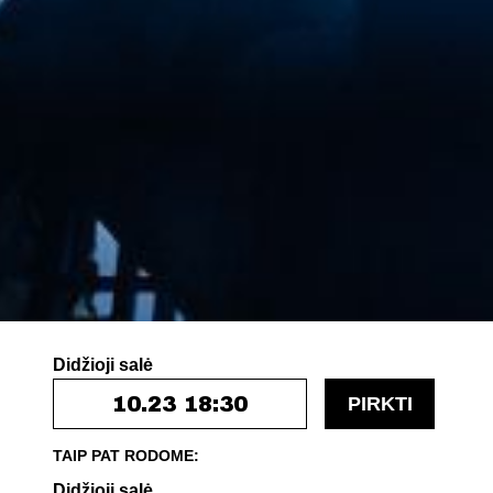
Didžioji salė
10.23 18:30
PIRKTI
TAIP PAT RODOME:
Didžioji salė