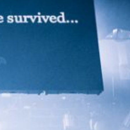
-
+
=
PRISIJUNGTI