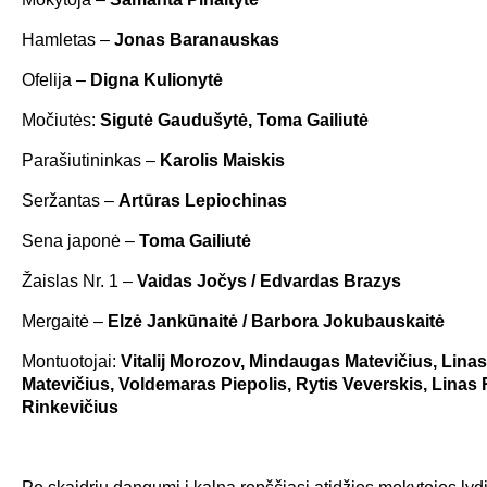
Hamletas –
Jonas Baranauskas
Ofelija –
Digna Kulionytė
Močiutės:
Sigutė Gaudušytė, Toma Gailiutė
Parašiutininkas –
Karolis Maiskis
Seržantas –
Artūras Lepiochinas
Sena japonė –
Toma Gailiutė
Žaislas Nr. 1 –
Vaidas Jočys / Edvardas Brazys
Mergaitė –
Elzė Jankūnaitė / Barbora Jokubauskaitė
Montuotojai:
Vitalij Morozov, Mindaugas Matevičius, Lin
Matevičius, Voldemaras Piepolis, Rytis Veverskis, Linas
Rinkevičius