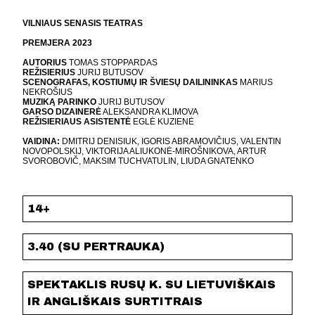
VILNIAUS SENASIS TEATRAS
PREMJERA 2023
AUTORIUS
TOMAS STOPPARDAS
REŽISIERIUS
JURIJ BUTUSOV
SCENOGRAFAS, KOSTIUMŲ IR ŠVIESŲ DAILININKAS
MARIUS
NEKROŠIUS
MUZIKĄ PARINKO
JURIJ BUTUSOV
GARSO DIZAINERĖ
ALEKSANDRA KLIMOVA
REŽISIERIAUS ASISTENTĖ
EGLĖ KUZIENĖ
VAIDINA:
DMITRIJ DENISIUK, IGORIS ABRAMOVIČIUS, VALENTIN
NOVOPOLSKIJ, VIKTORIJA ALIUKONĖ-MIROŠNIKOVA, ARTUR
SVOROBOVIČ, MAKSIM TUCHVATULIN, LIUDA GNATENKO
14+
3.40 (SU PERTRAUKA)
SPEKTAKLIS RUSŲ K. SU LIETUVIŠKAIS
IR ANGLIŠKAIS SURTITRAIS