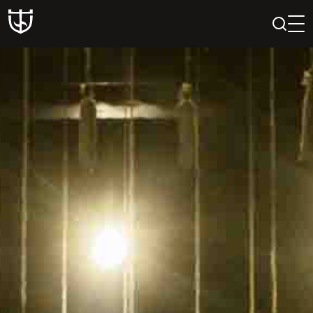
PAIEŠKA
PROFILIS
KREPŠELIS
Teatras
ISTORIJA
KŪRĖJAI
REPERTUARAS