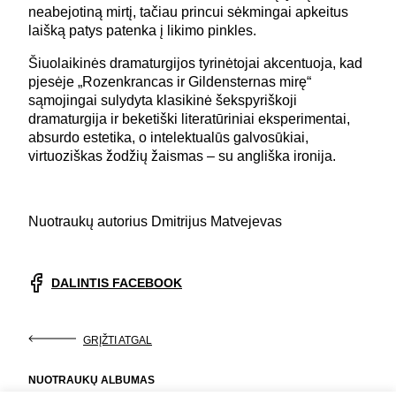
neabejotiną mirtį, tačiau princui sėkmingai apkeitus
laišką patys patenka į likimo pinkles.
Šiuolaikinės dramaturgijos tyrinėtojai akcentuoja, kad
pjesėje „Rozenkrancas ir Gildensternas mirę“
sąmojingai sulydyta klasikinė šekspyriškoji
dramaturgija ir beketiški literatūriniai eksperimentai,
absurdo estetika, o intelektualūs galvosūkiai,
virtuoziškas žodžių žaismas – su angliška ironija.
Nuotraukų autorius Dmitrijus Matvejevas
DALINTIS FACEBOOK
GRĮŽTI ATGAL
NUOTRAUKŲ ALBUMAS