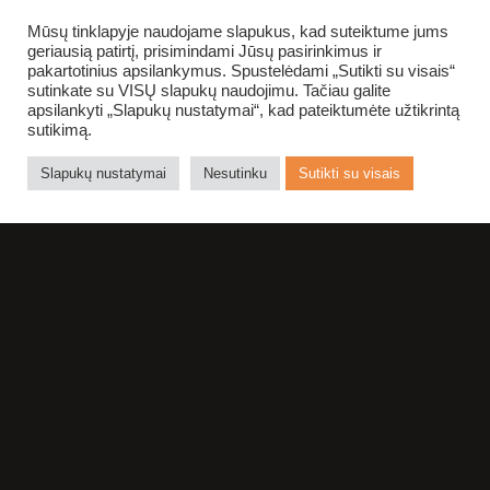
Mūsų tinklapyje naudojame slapukus, kad suteiktume jums
geriausią patirtį, prisimindami Jūsų pasirinkimus ir
pakartotinius apsilankymus. Spustelėdami „Sutikti su visais“
sutinkate su VISŲ slapukų naudojimu. Tačiau galite
apsilankyti „Slapukų nustatymai“, kad pateiktumėte užtikrintą
sutikimą.
Slapukų nustatymai
Nesutinku
Sutikti su visais