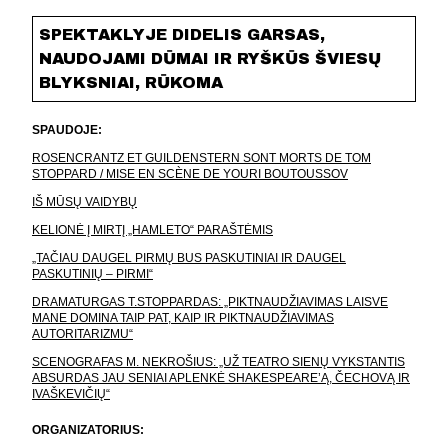
SPEKTAKLYJE DIDELIS GARSAS,
NAUDOJAMI DŪMAI IR RYŠKŪS ŠVIESŲ
BLYKSNIAI, RŪKOMA
SPAUDOJE:
ROSENCRANTZ ET GUILDENSTERN SONT MORTS DE TOM
STOPPARD / MISE EN SCÈNE DE YOURI BOUTOUSSOV
IŠ MŪSŲ VAIDYBŲ
KELIONĖ Į MIRTĮ „HAMLETO“ PARAŠTĖMIS
„TAČIAU DAUGEL PIRMŲ BUS PASKUTINIAI IR DAUGEL
PASKUTINIŲ – PIRMI“
DRAMATURGAS T.STOPPARDAS: „PIKTNAUDŽIAVIMAS LAISVE
MANE DOMINA TAIP PAT, KAIP IR PIKTNAUDŽIAVIMAS
AUTORITARIZMU“
SCENOGRAFAS M. NEKROŠIUS: „UŽ TEATRO SIENŲ VYKSTANTIS
ABSURDAS JAU SENIAI APLENKĖ SHAKESPEARE’Ą, ČECHOVĄ IR
IVAŠKEVIČIŲ“
ORGANIZATORIUS: