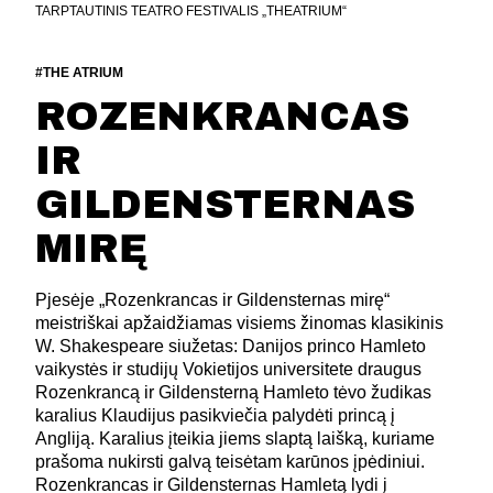
TARPTAUTINIS TEATRO FESTIVALIS „THEATRIUM“
#THE ATRIUM
ROZENKRANCAS
IR
GILDENSTERNAS
MIRĘ
Pjesėje „Rozenkrancas ir Gildensternas mirę“
meistriškai apžaidžiamas visiems žinomas klasikinis
W. Shakespeare siužetas: Danijos princo Hamleto
vaikystės ir studijų Vokietijos universitete draugus
Rozenkrancą ir Gildensterną Hamleto tėvo žudikas
karalius Klaudijus pasikviečia palydėti princą į
Angliją. Karalius įteikia jiems slaptą laišką, kuriame
prašoma nukirsti galvą teisėtam karūnos įpėdiniui.
Rozenkrancas ir Gildensternas Hamletą lydi į