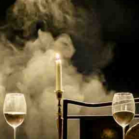
KONTAKTAI
PARTNERIAI
TEATRO KASA
KARJERA IR SAVANORYSTĖ
PRISIJUNGTI
-
+
=