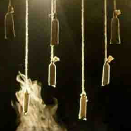
FESTIVALIS „THEATRIUM”
EDUKACIJA IR PARODOS
KULTŪROS PASAS
VIRTUALUS TURAS
Žiūrovams
DOVANŲ KUPONAS
BILIETAI IR NUOLAIDOS
INFORMACIJA ASMENIMS SU NEGALIA
KAVINĖ „DRAMA-CHA-CHA”
ATRIBUTIKA
NAUJIENOS
VAIKŲ TEATRO STUDIJA
Kontaktai