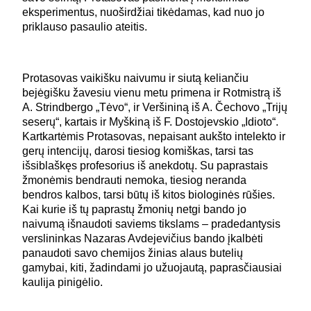
eksperimentus, nuoširdžiai tikėdamas, kad nuo jo
priklauso pasaulio ateitis.
Protasovas vaikišku naivumu ir siutą keliančiu
bejėgišku žavesiu vienu metu primena ir Rotmistrą iš
A. Strindbergo „Tėvo“, ir Veršininą iš A. Čechovo „Trijų
seserų“, kartais ir Myškiną iš F. Dostojevskio „Idioto“.
Kartkartėmis Protasovas, nepaisant aukšto intelekto ir
gerų intencijų, darosi tiesiog komiškas, tarsi tas
išsiblaškęs profesorius iš anekdotų. Su paprastais
žmonėmis bendrauti nemoka, tiesiog neranda
bendros kalbos, tarsi būtų iš kitos biologinės rūšies.
Kai kurie iš tų paprastų žmonių netgi bando jo
naivumą išnaudoti saviems tikslams – pradedantysis
verslininkas Nazaras Avdejevičius bando įkalbėti
panaudoti savo chemijos žinias alaus butelių
gamybai, kiti, žadindami jo užuojautą, paprasčiausiai
kaulija pinigėlio.