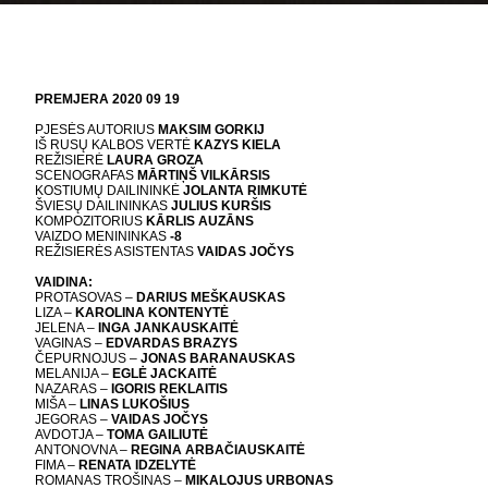
PREMJERA 2020 09 19
PJESĖS AUTORIUS
MAKSIM GORKIJ
IŠ RUSŲ KALBOS VERTĖ
KAZYS KIELA
REŽISIERĖ
LAURA GROZA
SCENOGRAFAS
MĀRTIŅŠ VILKĀRSIS
KOSTIUMŲ DAILININKĖ
JOLANTA RIMKUTĖ
ŠVIESŲ DAILININKAS
JULIUS KURŠIS
KOMPOZITORIUS
KĀRLIS AUZĀNS
VAIZDO MENININKAS
-8
REŽISIERĖS ASISTENTAS
VAIDAS JOČYS
VAIDINA:
PROTASOVAS –
DARIUS MEŠKAUSKAS
LIZA –
KAROLINA KONTENYTĖ
JELENA –
INGA JANKAUSKAITĖ
VAGINAS –
EDVARDAS BRAZYS
ČEPURNOJUS –
JONAS BARANAUSKAS
MELANIJA –
EGLĖ JACKAITĖ
NAZARAS –
IGORIS REKLAITIS
MIŠA –
LINAS LUKOŠIUS
JEGORAS –
VAIDAS JOČYS
AVDOTJA –
TOMA GAILIUTĖ
ANTONOVNA –
REGINA ARBAČIAUSKAITĖ
FIMA –
RENATA IDZELYTĖ
ROMANAS TROŠINAS –
MIKALOJUS URBONAS