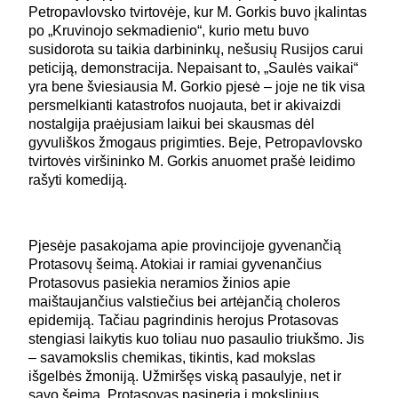
Petropavlovsko tvirtovėje, kur M. Gorkis buvo įkalintas
po „Kruvinojo sekmadienio“, kurio metu buvo
susidorota su taikia darbininkų, nešusių Rusijos carui
peticiją, demonstracija. Nepaisant to, „Saulės vaikai“
yra bene šviesiausia M. Gorkio pjesė – joje ne tik visa
persmelkianti katastrofos nuojauta, bet ir akivaizdi
nostalgija praėjusiam laikui bei skausmas dėl
gyvuliškos žmogaus prigimties. Beje, Petropavlovsko
tvirtovės viršininko M. Gorkis anuomet prašė leidimo
rašyti komediją.
Pjesėje pasakojama apie provincijoje gyvenančią
Protasovų šeimą. Atokiai ir ramiai gyvenančius
Protasovus pasiekia neramios žinios apie
maištaujančius valstiečius bei artėjančią choleros
epidemiją. Tačiau pagrindinis herojus Protasovas
stengiasi laikytis kuo toliau nuo pasaulio triukšmo. Jis
– savamokslis chemikas, tikintis, kad mokslas
išgelbės žmoniją. Užmiršęs viską pasaulyje, net ir
savo šeimą, Protasovas pasineria į mokslinius