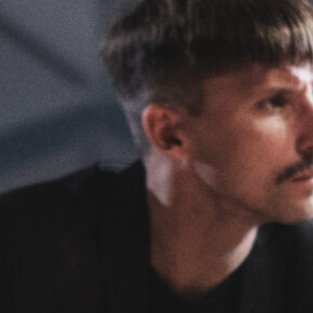
KONTAKTAI
PARTNERIAI
TEATRO KASA
KARJERA IR SAVANORYSTĖ
PRISIJUNGTI
-
+
=