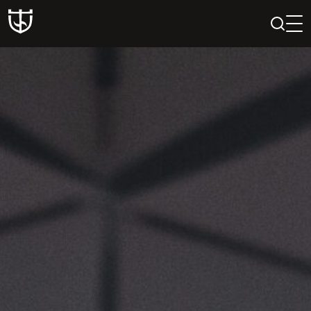
PAIEŠKA
PROFILIS
KREPŠELIS
Teatras
ISTORIJA
KŪRĖJAI
REPERTUARAS