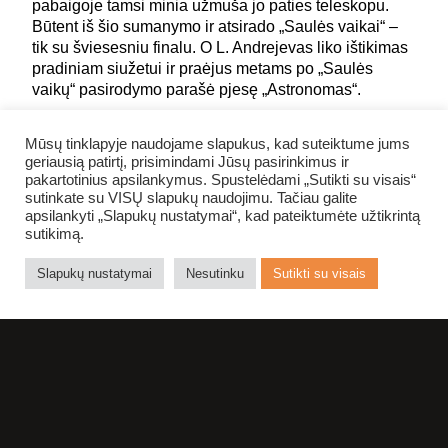
pabaigoje tamsi minia užmuša jo paties teleskopu.
Būtent iš šio sumanymo ir atsirado „Saulės vaikai“ –
tik su šviesesniu finalu. O L. Andrejevas liko ištikimas
pradiniam siužetui ir praėjus metams po „Saulės
vaikų“ pasirodymo parašė pjesę „Astronomas“.
Mūsų tinklapyje naudojame slapukus, kad suteiktume jums
geriausią patirtį, prisimindami Jūsų pasirinkimus ir
Istorija kartojasi ciklais, ir kaskart patekusiems į
pakartotinius apsilankymus. Spustelėdami „Sutikti su visais“
panašią situaciją kyla klausimas, kas nugalės: Saulės
sutinkate su VISŲ slapukų naudojimu. Tačiau galite
vaikai, Mėnulio žmonės ar apskritai Pragaro išperos.
apsilankyti „Slapukų nustatymai“, kad pateiktumėte užtikrintą
sutikimą.
Slapukų nustatymai
Nesutinku
Sutikti su visais
Darykime viską, kad teleskopai mūsų pasaulyje būtų
naudojami tik pagal tikrąją paskirtį.
Pjesę Klaipėdos dramos teatre režisuoja jauna
režisierė Laura Groza (Latvija), įvertinta jau ne vienu
apdovanojimu. Liepojos ir Rygos dailės teatruose jos
pastatyti spektakliai yra pelnę pagrindinius Latvijos