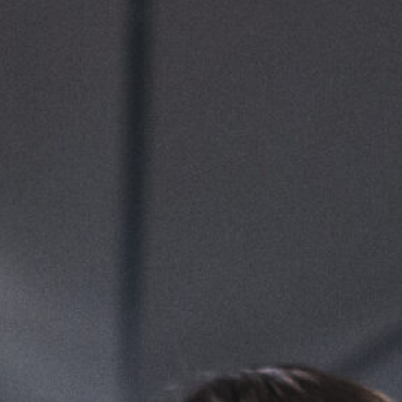
FESTIVALIS „THEATRIUM”
EDUKACIJA IR PARODOS
KULTŪROS PASAS
VIRTUALUS TURAS
Žiūrovams
DOVANŲ KUPONAS
BILIETAI IR NUOLAIDOS
INFORMACIJA ASMENIMS SU NEGALIA
KAVINĖ „DRAMA-CHA-CHA”
ATRIBUTIKA
NAUJIENOS
VAIKŲ TEATRO STUDIJA
Kontaktai