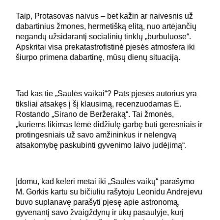
Taip, Protasovas naivus – bet kažin ar naivesnis už
dabartinius žmones, hermetišką elitą, nuo artėjančių
negandų užsidarantį socialinių tinklų „burbuluose“.
Apskritai visa prekatastrofistinė pjesės atmosfera iki
šiurpo primena dabartinę, mūsų dienų situaciją.
Tad kas tie „Saulės vaikai“? Pats pjesės autorius yra
tiksliai atsakęs į šį klausimą, recenzuodamas E.
Rostando „Sirano de Beržeraką“. Tai žmonės,
„kuriems likimas lėmė didžiulę garbę būti geresniais ir
protingesniais už savo amžininkus ir nelengvą
atsakomybę paskubinti gyvenimo laivo judėjimą“.
Įdomu, kad keleri metai iki „Saulės vaikų“ parašymo
M. Gorkis kartu su bičiuliu rašytoju Leonidu Andrejevu
buvo suplanavę parašyti pjesę apie astronomą,
gyvenantį savo žvaigždynų ir ūkų pasaulyje, kurį