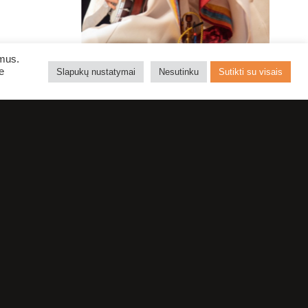
ymus.
e
Slapukų nustatymai
Nesutinku
Sutikti su visais
E
NEI