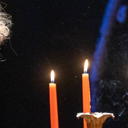
-
+
=
PRISIJUNGTI