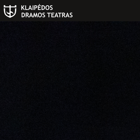
PAIEŠKA
Teatras
ISTORIJA
KŪRĖJAI
REPERTUARAS
FESTIVALIS „THEATRIUM”
EDUKACIJA IR PARODOS
KULTŪROS PASAS
VIRTUALUS TURAS