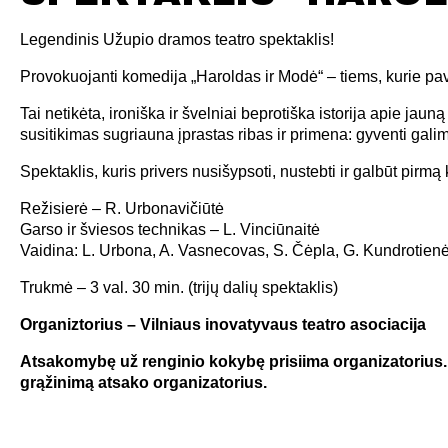
Legendinis Užupio dramos teatro spektaklis!
Provokuojanti komedija „Haroldas ir Modė“ – tiems, kurie pa
Tai netikėta, ironiška ir švelniai beprotiška istorija apie jaun
susitikimas sugriauna įprastas ribas ir primena: gyventi galima
Spektaklis, kuris privers nusišypsoti, nustebti ir galbūt pirmą
Režisierė – R. Urbonavičiūtė
Garso ir šviesos technikas – L. Vinciūnaitė
Vaidina: L. Urbona, A. Vasnecovas, S. Čėpla, G. Kundrotienė, 
Trukmė – 3 val. 30 min. (trijų dalių spektaklis)
Organiztorius – Vilniaus inovatyvaus teatro asociacija
Atsakomybę už renginio kokybę prisiima organizatorius. R
grąžinimą atsako organizatorius.