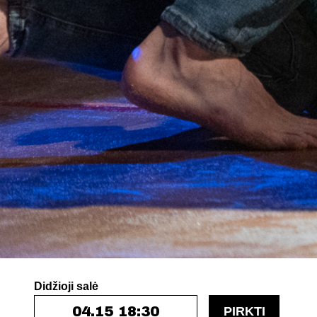
Didžioji salė
04.15 18:30
PIRKTI