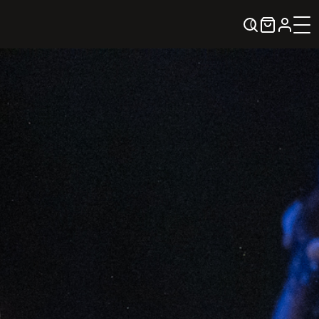
0
KREPŠELIS
Kontaktai
KONTAKTAI
PARTNERIAI
TEATRO KASA
KARJERA IR SAVANORYSTĖ