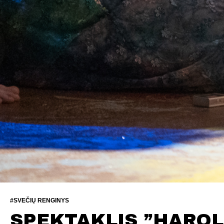
#SVEČIŲ RENGINYS
SPEKTAKLIS ”HAROL