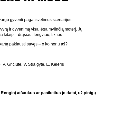
vargo gyventi pagal svetimus scenarijus.
ą vyrą ir gyvenimą visa jėga mylinčią moterį. Jų
 kitaip – drąsiau, lengviau, tikriau.
 kartą paklausti savęs – o ko noriu aš?
V. Griciūtė, V. Straigytė, E. Keleris
enginį atšaukus ar pasikeitus jo datai, už pinigų