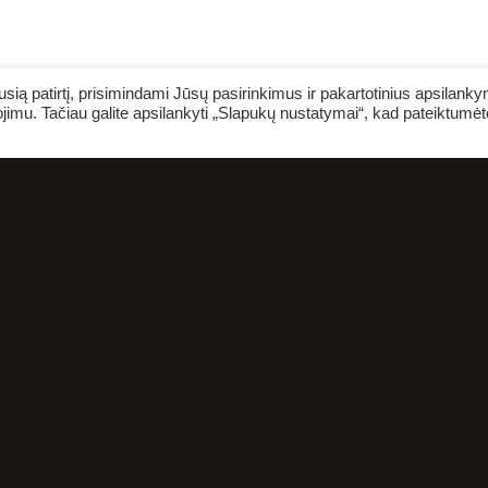
ią patirtį, prisimindami Jūsų pasirinkimus ir pakartotinius apsilank
jimu. Tačiau galite apsilankyti „Slapukų nustatymai“, kad pateiktumėt
NE NUODĖMĖ TEATR
SILANKYTI DAUGIAU 
VIENĄ KARTĄ
PN 10.09