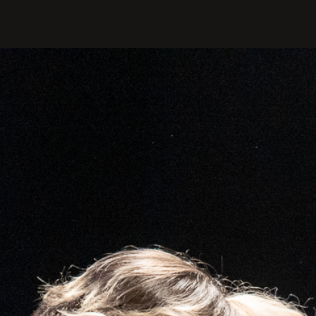
PROFILIS
Žiūrovams
DOVANŲ KUPONAS
BILIETAI IR NUOLAIDOS
INFORMACIJA ASMENIMS SU
NEGALIA
KAVINĖ „DRAMA-CHA-CHA”
ATRIBUTIKA
NAUJIENOS