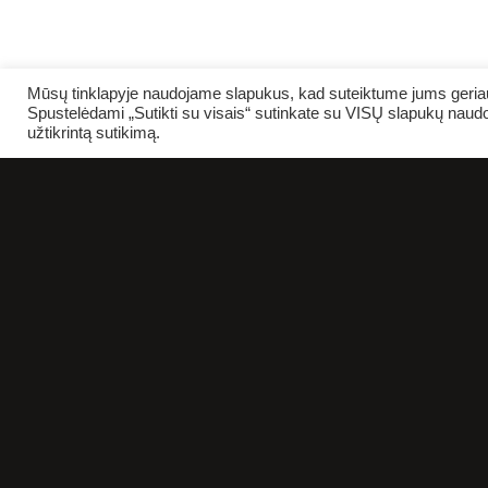
Mūsų tinklapyje naudojame slapukus, kad suteiktume jums geriaus
Spustelėdami „Sutikti su visais“ sutinkate su VISŲ slapukų naudo
užtikrintą sutikimą.
AP
KT 10.08