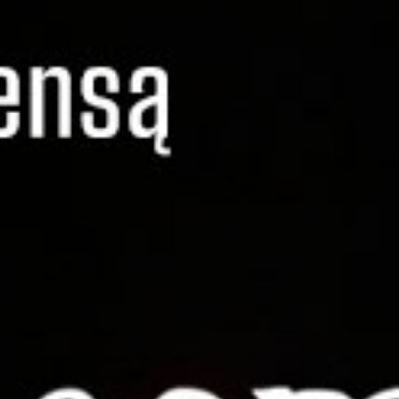
FESTIVALIS „THEATRIUM”
EDUKACIJA IR PARODOS
KULTŪROS PASAS
VIRTUALUS TURAS
Žiūrovams
DOVANŲ KUPONAS
BILIETAI IR NUOLAIDOS
INFORMACIJA ASMENIMS SU NEGALIA
KAVINĖ „DRAMA-CHA-CHA”
ATRIBUTIKA
NAUJIENOS
VAIKŲ TEATRO STUDIJA
Kontaktai