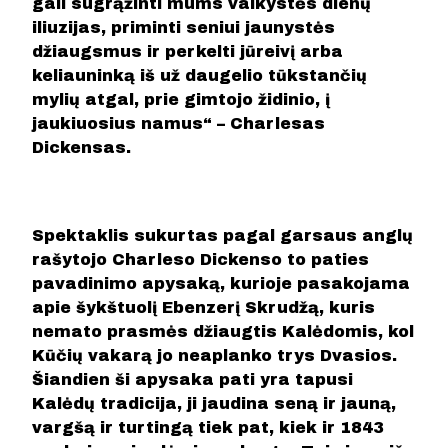
gali sugrąžinti mums vaikystės dienų
iliuzijas, priminti seniui jaunystės
džiaugsmus ir perkelti jūreivį arba
keliauninką iš už daugelio tūkstančių
mylių atgal, prie gimtojo židinio, į
jaukiuosius namus“ – Charlesas
Dickensas.
Spektaklis sukurtas pagal garsaus anglų
rašytojo Charleso Dickenso to paties
pavadinimo apysaką, kurioje pasakojama
apie šykštuolį Ebenzerį Skrudžą, kuris
nemato prasmės džiaugtis Kalėdomis, kol
Kūčių vakarą jo neaplanko trys Dvasios.
Šiandien ši apysaka pati yra tapusi
Kalėdų tradicija, ji jaudina seną ir jauną,
vargšą ir turtingą tiek pat, kiek ir 1843