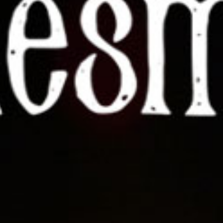
KONTAKTAI
PARTNERIAI
TEATRO KASA
KARJERA IR SAVANORYSTĖ
PRISIJUNGTI
-
+
=