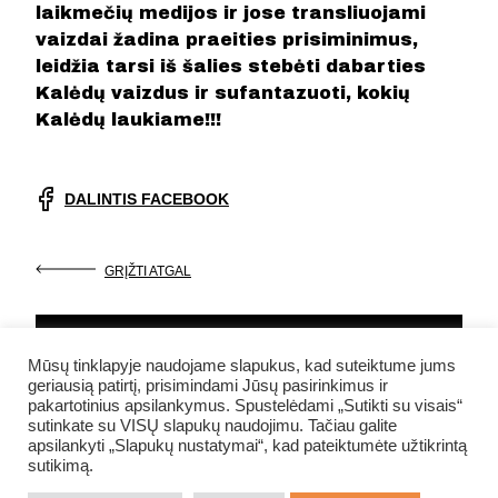
laikmečių medijos ir jose transliuojami
vaizdai žadina praeities prisiminimus,
leidžia tarsi iš šalies stebėti dabarties
Kalėdų vaizdus ir sufantazuoti, kokių
Kalėdų laukiame!!!
DALINTIS FACEBOOK
GRĮŽTI ATGAL
Mūsų tinklapyje naudojame slapukus, kad suteiktume jums
geriausią patirtį, prisimindami Jūsų pasirinkimus ir
pakartotinius apsilankymus. Spustelėdami „Sutikti su visais“
sutinkate su VISŲ slapukų naudojimu. Tačiau galite
apsilankyti „Slapukų nustatymai“, kad pateiktumėte užtikrintą
sutikimą.