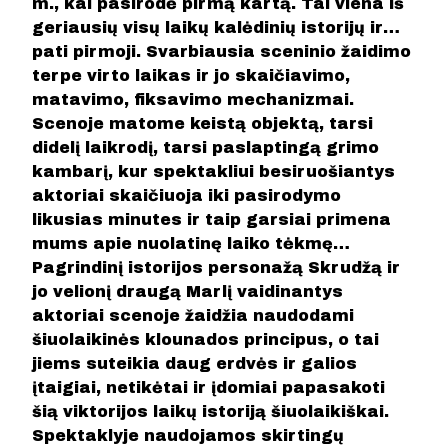
m., kai pasirodė pirmą kartą. Tai viena iš
geriausių visų laikų kalėdinių istorijų ir…
pati pirmoji. Svarbiausia sceninio žaidimo
terpe virto laikas ir jo skaičiavimo,
matavimo, fiksavimo mechanizmai.
Scenoje matome keistą objektą, tarsi
didelį laikrodį, tarsi paslaptingą grimo
kambarį, kur spektakliui besiruošiantys
aktoriai skaičiuoja iki pasirodymo
likusias minutes ir taip garsiai primena
mums apie nuolatinę laiko tėkmę…
Pagrindinį istorijos personažą Skrudžą ir
jo velionį draugą Marlį vaidinantys
aktoriai scenoje žaidžia naudodami
šiuolaikinės klounados principus, o tai
jiems suteikia daug erdvės ir galios
įtaigiai, netikėtai ir įdomiai papasakoti
šią viktorijos laikų istoriją šiuolaikiškai.
Spektaklyje naudojamos skirtingų