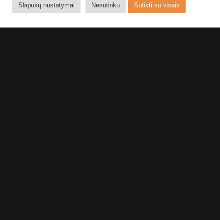
Slapukų nustatymai
Nesutinku
Sutikti su visais
NUOTRAUKŲ ALBUMAS