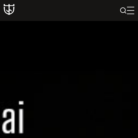
PAIEŠKA
PROFILIS
KREPŠELIS
Teatras
ISTORIJA
KŪRĖJAI
REPERTUARAS