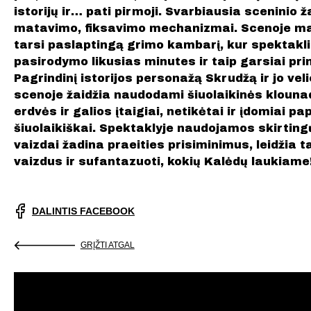
istorijų ir… pati pirmoji. Svarbiausia sceninio ž
matavimo, fiksavimo mechanizmai. Scenoje matom
tarsi paslaptingą grimo kambarį, kur spektakliu
pasirodymo likusias minutes ir taip garsiai p
Pagrindinį istorijos personažą Skrudžą ir jo vel
scenoje žaidžia naudodami šiuolaikinės klounad
erdvės ir galios įtaigiai, netikėtai ir įdomiai pap
šiuolaikiškai. Spektaklyje naudojamos skirtingų
vaizdai žadina praeities prisiminimus, leidžia t
vaizdus ir sufantazuoti, kokių Kalėdų laukiame!
DALINTIS FACEBOOK
GRĮŽTI ATGAL