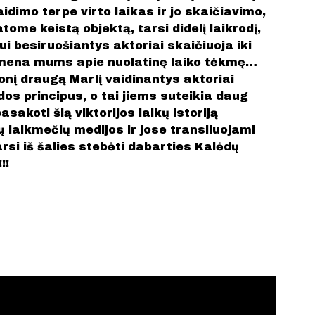
aidimo terpe virto laikas ir jo skaičiavimo,
e keistą objektą, tarsi didelį laikrodį,
i besiruošiantys aktoriai skaičiuoja iki
rimena mums apie nuolatinę laiko tėkmę…
ionį draugą Marlį vaidinantys aktoriai
os principus, o tai jiems suteikia daug
asakoti šią viktorijos laikų istoriją
 laikmečių medijos ir jose transliuojami
arsi iš šalies stebėti dabarties Kalėdų
!!