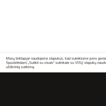
Mūsų tinklapyje naudojame slapukus, kad suteiktume jums geriaus
Spustelėdami „Sutikti su visais“ sutinkate su VISŲ slapukų naudo
užtikrintą sutikimą.
AP