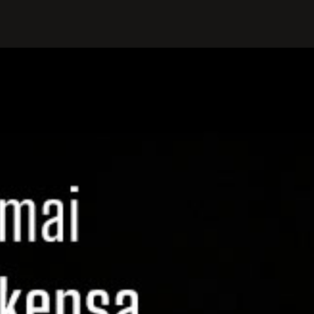
PROFILIS
Žiūrovams
DOVANŲ KUPONAS
BILIETAI IR NUOLAIDOS
INFORMACIJA ASMENIMS SU
NEGALIA
KAVINĖ „DRAMA-CHA-CHA”
ATRIBUTIKA
NAUJIENOS