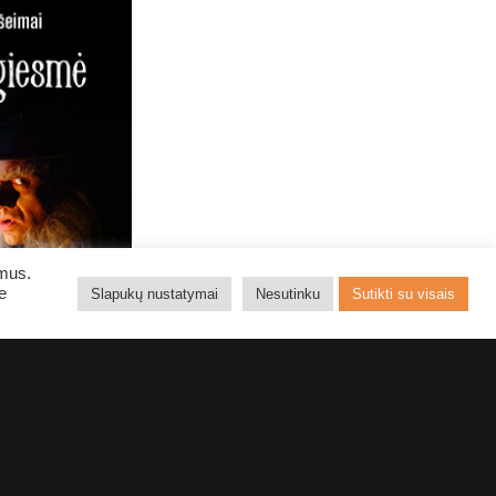
ymus.
e
Slapukų nustatymai
Nesutinku
Sutikti su visais
E
NEI