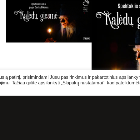
ią patirtį, prisimindami Jūsų pasirinkimus ir pakartotinius apsilank
jimu. Tačiau galite apsilankyti „Slapukų nustatymai“, kad pateiktumėt
NE NUODĖMĖ TEATR
SILANKYTI DAUGIAU 