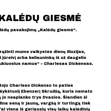
 KALĖDŲ GIESMĖ
alėdų pasakojimą „Kalėdų giesmė“.
ąžinti mums vaikystės dienų iliuzijas,
 jūreivį arba keliauninką iš už daugelio
 jaukiuosius namus“ – Charlesas Dickensas.
tojo Charleso Dickenso to paties
šykštuolį Ebenzerį Skrudžą, kuris nemato
jo neaplanko trys Dvasios. Šiandien ši
ina seną ir jauną, vargšą ir turtingą tiek
ai viena iš geriausių visų laikų kalėdinių