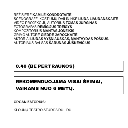
REŽISIERĖ
KAMILĖ KONDROTAITĖ
SCENOGRAFĖ, KOSTIUMŲ DAILININKĖ
LIUDA LIAUDANSKAITĖ
VIDEO PROJEKCIJŲ AUTORIUS
TOMAS JURGINAS
FOTOGRAFAS
REMIGIJUS TREIGYS
KOMPOZITORIUS
MANTAS JONEIKIS
GRIMO AUTORĖ
GIEDRĖ JAROCKAITĖ
AKTORIAI
LIUDAS VYŠNIAUSKAS, MANTVYDAS POŠKUS.
AUTORIAUS BALSAS
ŠARŪNAS JUŠKEVIČIUS
0.40 (BE PERTRAUKOS)
REKOMENDUOJAMA VISAI ŠEIMAI,
VAIKAMS NUO 6 METŲ.
ORGANIZATORIUS:
KLOUNŲ TEATRO STUDIJA DULIDU