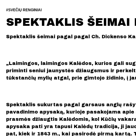
#SVEČIŲ RENGINIAI
SPEKTAKLIS ŠEIMAI
Spektaklis šeimai pagal pagal Ch. Dickenso K
„Laimingos, laimingos Kalėdos, kurios gali sugr
priminti seniui jaunystės džiaugsmus ir perkelti
tūkstančių mylių atgal, prie gimtojo židinio, į
Spektaklis sukurtas pagal garsaus anglų rašy
pavadinimo apysaką, kurioje pasakojama apie 
prasmės džiaugtis Kalėdomis, kol Kūčių vakarą 
apysaka pati yra tapusi Kalėdų tradicija, ji jaud
pat, kiek ir 1843 m., kai pasirodė pirmą kartą. T