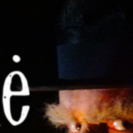
-
+
=
PRISIJUNGTI