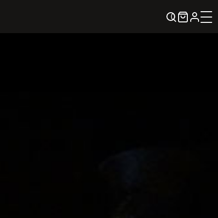
0
KREPŠELIS
Kontaktai
KONTAKTAI
PARTNERIAI
TEATRO KASA
KARJERA IR SAVANORYSTĖ