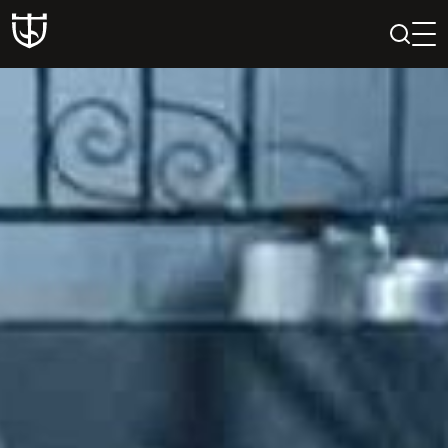
PAIEŠKA
PROFILIS
KREPŠELIS
Teatras
ISTORIJA
KŪRĖJAI
REPERTUARAS