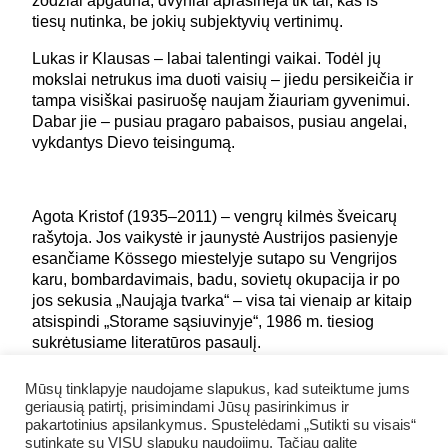
žodžiai apgauna, dvyniai aprašinėja tik tai, kas iš
tiesų nutinka, be jokių subjektyvių vertinimų.
Lukas ir Klausas – labai talentingi vaikai. Todėl jų
mokslai netrukus ima duoti vaisių – jiedu persikeičia ir
tampa visiškai pasiruošę naujam žiauriam gyvenimui.
Dabar jie – pusiau pragaro pabaisos, pusiau angelai,
vykdantys Dievo teisingumą.
Agota Kristof (1935–2011) – vengrų kilmės šveicarų
rašytoja. Jos vaikystė ir jaunystė Austrijos pasienyje
esančiame Kössego miestelyje sutapo su Vengrijos
karu, bombardavimais, badu, sovietų okupacija ir po
jos sekusia „Naująja tvarka“ – visa tai vienaip ar kitaip
atsispindi „Storame sąsiuvinyje“, 1986 m. tiesiog
sukrėtusiame literatūros pasaulį.
Mūsų tinklapyje naudojame slapukus, kad suteiktume jums
geriausią patirtį, prisimindami Jūsų pasirinkimus ir
Režisierius Jokūbas Brazys yra sukūręs spektaklius
pakartotinius apsilankymus. Spustelėdami „Sutikti su visais“
pagal Moljero „Mizantropą“, Šekspyro „Makbetą“,
sutinkate su VISŲ slapukų naudojimu. Tačiau galite