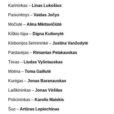
Karininkas –
Linas Lukošius
Pasiuntinys –
Vaidas Jočys
Močiutė –
Alina Mikitavičiūtė
Kiškio lūpa –
Digna Kulionytė
Klebonijos šeimininkė –
Justina Vanžodytė
Pardavėjas –
Rimantas Pelakauskas
Tėvas –
Liudas Vyšniauskas
Motina –
Toma Gailiutė
Kunigas –
Jonas Baranauskas
Laiškininkas –
Jonas Viršilas
Policininkas –
Karolis Maiskis
Šuo –
Artūras Lepiochinas