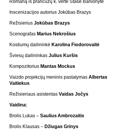
Romaną iš prancūzų k. vertė Stasė Banionytė
Inscenizacijos autorius Jokūbas Brazys
Režisierius
Jokūbas Brazys
Scenografas
Marius Nekrošius
Kostiumų dailininkė
Karolina Fiodorovaitė
Šviesų dailininkas
Julius Kuršis
Kompozitorius
Mantas Mockus
Vaizdo projekcijų meninis pastatymas
Albertas
Vaitiekus
Režisieriaus asistentas
Vaidas Jočys
Vaidina:
Brolis Lukas –
Saulius Ambrozaitis
Brolis Klausas –
Džiugas Grinys