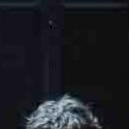
KONTAKTAI
PARTNERIAI
TEATRO KASA
KARJERA IR SAVANORYSTĖ
PRISIJUNGTI
-
+
=