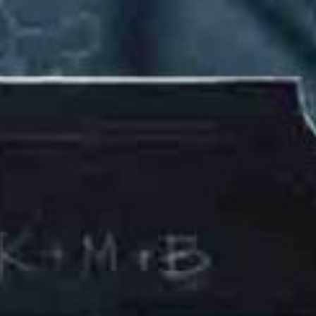
FESTIVALIS „THEATRIUM”
EDUKACIJA IR PARODOS
KULTŪROS PASAS
VIRTUALUS TURAS
Žiūrovams
DOVANŲ KUPONAS
BILIETAI IR NUOLAIDOS
INFORMACIJA ASMENIMS SU NEGALIA
KAVINĖ „DRAMA-CHA-CHA”
ATRIBUTIKA
NAUJIENOS
VAIKŲ TEATRO STUDIJA
Kontaktai