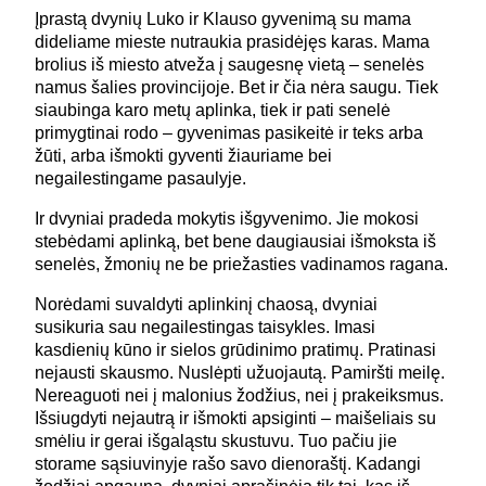
Įprastą dvynių Luko ir Klauso gyvenimą su mama
dideliame mieste nutraukia prasidėjęs karas. Mama
brolius iš miesto atveža į saugesnę vietą – senelės
namus šalies provincijoje. Bet ir čia nėra saugu. Tiek
siaubinga karo metų aplinka, tiek ir pati senelė
primygtinai rodo – gyvenimas pasikeitė ir teks arba
žūti, arba išmokti gyventi žiauriame bei
negailestingame pasaulyje.
Ir dvyniai pradeda mokytis išgyvenimo. Jie mokosi
stebėdami aplinką, bet bene daugiausiai išmoksta iš
senelės, žmonių ne be priežasties vadinamos ragana.
Norėdami suvaldyti aplinkinį chaosą, dvyniai
susikuria sau negailestingas taisykles. Imasi
kasdienių kūno ir sielos grūdinimo pratimų. Pratinasi
nejausti skausmo. Nuslėpti užuojautą. Pamiršti meilę.
Nereaguoti nei į malonius žodžius, nei į prakeiksmus.
Išsiugdyti nejautrą ir išmokti apsiginti – maišeliais su
smėliu ir gerai išgaląstu skustuvu. Tuo pačiu jie
storame sąsiuvinyje rašo savo dienoraštį. Kadangi