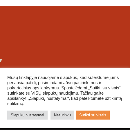
Mūsų tinklapyje naudojame slapukus, kad suteiktume jums
geriausią patirtį, prisimindami Jūsų pasirinkimus ir
pakartotinius apsilankymus. Spustelėdami „Sutikti su visais“
sutinkate su VISŲ slapukų naudojimu. Tačiau galite
apsilankyti „Slapukų nustatymai“, kad pateiktumėte užtikrintą
sutikimą.
Slapukų nustatymai
Nesutinku
Sutikti su visais