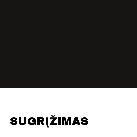
KONTAKTAI
PARTNERIAI
TEATRO KASA
KARJERA IR SAVANORYSTĖ
PRISIJUNGTI
-
+
=
SUGRĮŽIMAS