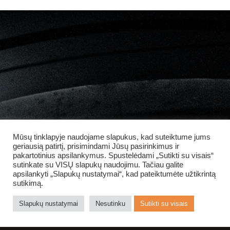
Mūsų tinklapyje naudojame slapukus, kad suteiktume jums
geriausią patirtį, prisimindami Jūsų pasirinkimus ir
pakartotinius apsilankymus. Spustelėdami „Sutikti su visais“
sutinkate su VISŲ slapukų naudojimu. Tačiau galite
apsilankyti „Slapukų nustatymai“, kad pateiktumėte užtikrintą
sutikimą.
Slapukų nustatymai
Nesutinku
Sutikti su visais