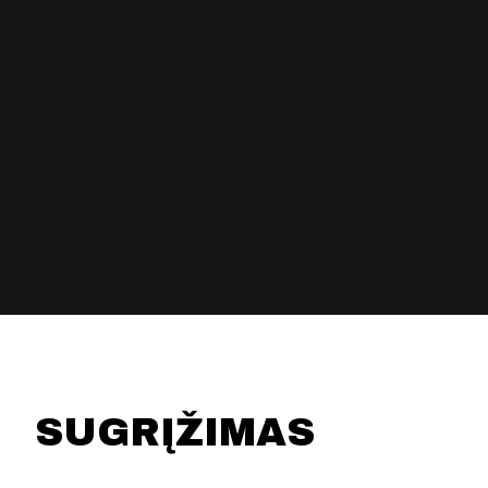
KONTAKTAI
PARTNERIAI
TEATRO KASA
KARJERA IR SAVANORYSTĖ
PRISIJUNGTI
-
+
=
SUGRĮŽIMAS