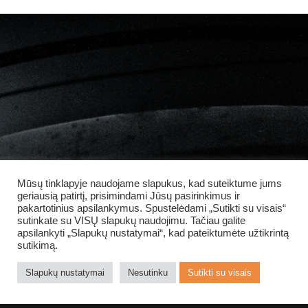
Mūsų tinklapyje naudojame slapukus, kad suteiktume jums
geriausią patirtį, prisimindami Jūsų pasirinkimus ir
pakartotinius apsilankymus. Spustelėdami „Sutikti su visais“
sutinkate su VISŲ slapukų naudojimu. Tačiau galite
apsilankyti „Slapukų nustatymai“, kad pateiktumėte užtikrintą
sutikimą.
Slapukų nustatymai
Nesutinku
Sutikti su visais