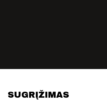
KONTAKTAI
PARTNERIAI
TEATRO KASA
KARJERA IR SAVANORYSTĖ
PRISIJUNGTI
-
+
=
SUGRĮŽIMAS