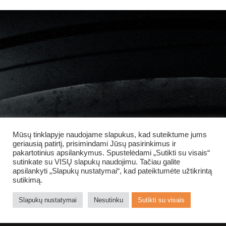
Mūsų tinklapyje naudojame slapukus, kad suteiktume jums
geriausią patirtį, prisimindami Jūsų pasirinkimus ir
pakartotinius apsilankymus. Spustelėdami „Sutikti su visais“
sutinkate su VISŲ slapukų naudojimu. Tačiau galite
apsilankyti „Slapukų nustatymai“, kad pateiktumėte užtikrintą
sutikimą.
Slapukų nustatymai
Nesutinku
Sutikti su visais