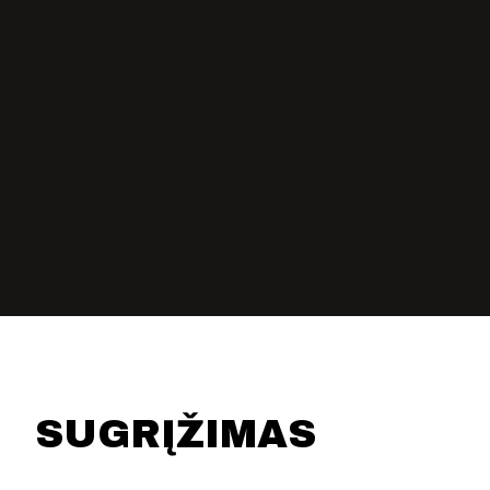
KONTAKTAI
PARTNERIAI
TEATRO KASA
KARJERA IR SAVANORYSTĖ
PRISIJUNGTI
-
+
=
SUGRĮŽIMAS